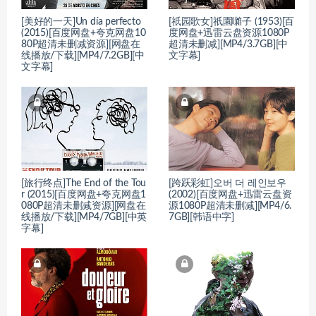
[美好的一天]Un día perfecto
[祇园歌女]祇園囃子 (1953)[百
(2015)[百度网盘+夸克网盘10
度网盘+迅雷云盘资源1080P
80P超清未删减资源][网盘在
超清未删减][MP4/3.7GB][中
线播放/下载][MP4/7.2GB][中
文字幕]
文字幕]
[旅行终点]The End of the Tou
[跨跃彩虹]오버 더 레인보우
r (2015)[百度网盘+夸克网盘1
(2002)[百度网盘+迅雷云盘资
080P超清未删减资源][网盘在
源1080P超清未删减][MP4/6.
线播放/下载][MP4/7GB][中英
7GB][韩语中字]
字幕]