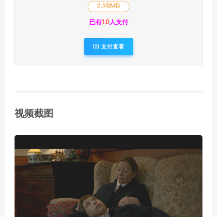
2.9RMB
已有
10
人支付
支付查看
视频截图