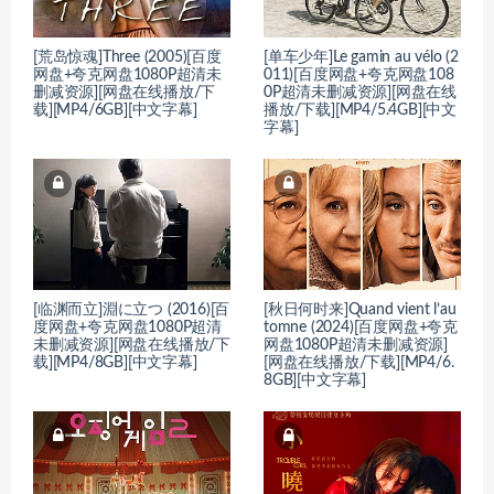
[荒岛惊魂]Three (2005)[百度
[单车少年]Le gamin au vélo (2
网盘+夸克网盘1080P超清未
011)[百度网盘+夸克网盘108
删减资源][网盘在线播放/下
0P超清未删减资源][网盘在线
载][MP4/6GB][中文字幕]
播放/下载][MP4/5.4GB][中文
字幕]
[临渊而立]淵に立つ (2016)[百
[秋日何时来]Quand vient l’au
度网盘+夸克网盘1080P超清
tomne (2024)[百度网盘+夸克
未删减资源][网盘在线播放/下
网盘1080P超清未删减资源]
载][MP4/8GB][中文字幕]
[网盘在线播放/下载][MP4/6.
8GB][中文字幕]