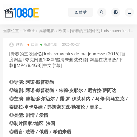
登录
当前位置：
1080E
高清电影
欧美
[青春的三段回忆]Trois souvenirs de ma jeunesse (2015)[百度网盘+夸克网盘1080P超清未删减资源][网盘在线播放/下载][MP4/8.4GB][中文字幕]
>
>
>
站长
欧美
高清电影
2026-05-27
[青春的三段回忆]Trois souvenirs de ma jeunesse (2015)[百
度网盘+夸克网盘1080P超清未删减资源][网盘在线播放/下
载][MP4/8.4GB][中文字幕]
◎导演: 阿诺·戴普勒尚
◎编剧: 阿诺·戴普勒尚 / 朱莉·皮耶尔 / 尼古拉·萨阿达
◎主演: 康坦·多尔迈尔 / 露·罗-伊莱科内 / 马修·阿马立克 /
蒂娜拉·卓卡洛娃 / 弗朗索瓦兹·勒布伦 / 更多…
◎类型: 剧情 / 爱情
◎制片国家/地区: 法国
◎语言: 法语 / 俄语 / 希伯来语