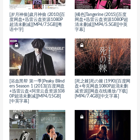
[岁月神偷]歲月神偷 (2010)[百
[橘色]Tangerine (2015)[百度
度网盘+迅雷云盘资源1080P
网盘+迅雷云盘资源1080P超
超清未删减][MP4/7.5GB][粤
清未删减][MP4/5.5GB][中英
语中字]
字幕]
[浴血黑帮 第一季]Peaky Blind
[死之棘]死の棘 (1990)[百度网
ers Season 1 (2013)[百度网盘
盘+夸克网盘1080P超清未删
+迅雷云盘+阿里云盘资源108
减资源][网盘在线播放/下载]
0P超清未删减][MP4/15GB]
[MP4/7.4GB][中文字幕]
[中英字幕]