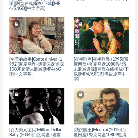
源][网盘在线播放/下载][MP
4/5.4GB][中文字幕]
[冬天的故事]Conte d’hiver (1
[夜半歌声]夜半歌聲 (1995)[百
992)[百度网盘+迅雷云盘资源
度网盘+夸克网盘1080P超清
1080P超清未删减][MP4/6G
未删减资源][网盘在线播放/下
B][中文字幕]
载][MP4/6.8GB][粤语原声中
字]
[百万美元宝贝]Million Dollar
[我的国王]Mon roi (2015)[百
Baby (2004)[百度网盘+迅雷
度网盘+夸克网盘1080P超清