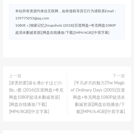
本站所有资源均来自互联网，如有侵权等其它行为请联系Email：
159775053@qq.com
1080E
»
[独家记忆]Snapshots (2018)[百度网盘+夸克网盘1080P
超清未删减资源][网盘在线播放/下载][MP4/6GB][中英字幕]
上一篇
下一篇
[滚烫的爱]湯を沸かすほどの
[平凡岁月的魅力]The Magic
熱い愛 (2016)[百度网盘+夸克
of Ordinary Days (2005)[百度
网盘1080P超清未删减资源]
网盘+夸克网盘1080P超清未
[网盘在线播放/下载]
删减资源][网盘在线播放/下
[MP4/8GB][中文字幕]
载][MP4/6.4GB][中英字幕]