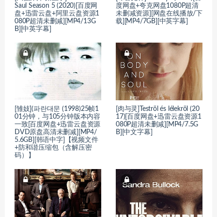
Saul Season 5 (2020)[百度网
度网盘+夸克网盘1080P超清
盘+迅雷云盘+阿里云盘资源1
未删减资源][网盘在线播放/下
080P超清未删减][MP4/13G
载][MP4/7GB][中英字幕]
B][中英字幕]
[雏妓](파란대문 (1998)25帧1
[肉与灵]Teströl és lélekröl (20
01分钟，与105分钟版本内容
17)[百度网盘+迅雷云盘资源1
一致[百度网盘+迅雷云盘资源
080P超清未删减][MP4/7.5G
DVD原盘高清未删减][MP4/
B][中文字幕]
5.6GB][韩语中字]【视频文件
+防和谐压缩包（含解压密
码）】