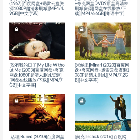
(1967)[百度网盘+迅雷云盘资
+夸克网盘DVD9原盘高清未
源1080P超清未删减][MP4/4.
删减资源][网盘在线播放/下
9GB][中文字幕]
载][MP4/6.6GB][粤语中字]
[没有我的日子]My Life Witho
[米纳里]Minari (2020)[百度网
ut Me (2003)[百度网盘+夸克
盘+夸克网盘+迅雷云盘资源1
网盘1080P超清未删减资源]
080P超清未删减][MP4/7.2G
[网盘在线播放/下载][MP4/7
B][中文字幕]
GB][中文字幕]
[活埋]Buried (2010)[百度网盘
[契克]Tschick (2016)[百度网