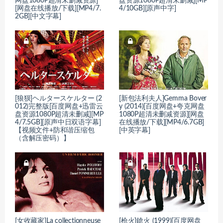
网盘1080P超清未删减资源]
盘资源1080P超清未删减][MP
[网盘在线播放/下载][MP4/7.
4/10GB][原声中字]
2GB][中文字幕]
[狼狈]ヘルタースケルター (2
[新包法利夫人]Gemma Bover
012)完整版[百度网盘+迅雷云
y (2014)[百度网盘+夸克网盘
盘资源1080P超清未删减][MP
1080P超清未删减资源][网盘
4/7.5GB][原声中日双语字幕]
在线播放/下载][MP4/6.7GB]
【视频文件+防和谐压缩包
[中英字幕]
（含解压密码）】
[女收藏家]La collectionneuse
[枪火]鎗火 (1999)[百度网盘