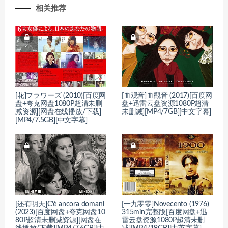
相关推荐
[花]フラワーズ (2010)[百度网
[血观音]血觀音 (2017)[百度网
盘+夸克网盘1080P超清未删
盘+迅雷云盘资源1080P超清
减资源][网盘在线播放/下载]
未删减][MP4/7GB][中文字幕]
[MP4/7.5GB][中文字幕]
[还有明天]C’è ancora domani
[一九零零]Novecento (1976)
(2023)[百度网盘+夸克网盘10
315min完整版[百度网盘+迅
80P超清未删减资源][网盘在
雷云盘资源1080P超清未删