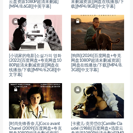
云盘资源1080P超清未删减]
未删减资源][网盘在线播放/下
[MP4/8.6GB][中英字幕]
载][MP4/8GB][中文字幕]
[小说家的电影]소설가의 영화
[狗阵](2024)[百度网盘+夸克
(2022)[百度网盘+夸克网盘10
网盘1080P超清未删减资源]
80P超清未删减资源][网盘在
[网盘在线播放/下载][MP4/8.
线播放/下载][MP4/6.2GB][中
3GB][中文字幕]
文字幕]
[时尚先锋香奈儿]Coco avant
[卡蜜儿·克劳岱尔]Camille Cla
Chanel (2009)[百度网盘+夸克
udel (1988)[百度网盘+迅雷云