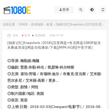
登录
当前位置：
1080E
高清电影
欧美
[独家记忆]Snapshots (2018)[百度网盘+夸克网盘1080P超清未删减资源][网盘在线播放/下载][MP4/6GB][中英字幕]
>
>
>
站长
欧美
高清电影
2026-07-03
[独家记忆]Snapshots (2018)[百度网盘+夸克网盘1080P超清
未删减资源][网盘在线播放/下载][MP4/6GB][中英字幕]
◎导演: 梅勒妮·梅隆
◎编剧: 贾恩·米勒·科伦 / 凯瑟琳·科尔特斯
◎主演: 派珀·劳瑞 / 布瑞特·迪尔 / 布鲁克·亚当斯 / 艾米丽·
芭尔多尼 / 艾米丽·高斯 / 更多…
◎类型: 剧情 / 同性
◎制片国家/地区: 美国
◎语言: 英语
◎上映日期: 2018-03-03(Cinequest电影节) / 2018-08-