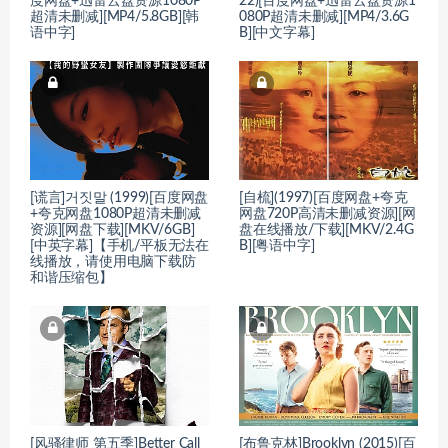
度网盘+迅雷云盘资源1080P
22)[百度网盘+迅雷云盘资源1
超清未删减][MP4/5.8GB][韩
080P超清未删减][MP4/3.6G
语中字]
B][中文字幕]
[谎言]거짓말 (1999)[百度网盘
[自梳](1997)[百度网盘+夸克
+夸克网盘1080P超清未删减
网盘720P高清未删减资源][网
资源][网盘下载][MKV/6GB]
盘在线播放/下载][MKV/2.4G
[中英字幕]【手机/平板无法在
B][粤语中字]
线播放，请使用电脑下载防
和谐压缩包】
[风骚律师 第五季]Better Call
[布鲁克林]Brooklyn (2015)[百