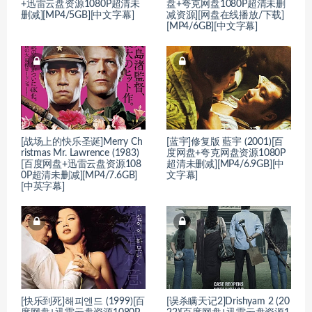
+迅雷云盘资源1080P超清未
盘+夸克网盘1080P超清未删
删减][MP4/5GB][中文字幕]
减资源][网盘在线播放/下载]
[MP4/6GB][中文字幕]
[战场上的快乐圣诞]Merry Ch
[蓝宇]修复版 藍宇 (2001)[百
ristmas Mr. Lawrence (1983)
度网盘+夸克网盘资源1080P
[百度网盘+迅雷云盘资源108
超清未删减][MP4/6.9GB][中
0P超清未删减][MP4/7.6GB]
文字幕]
[中英字幕]
[快乐到死]해피엔드 (1999)[百
[误杀瞒天记2]Drishyam 2 (20