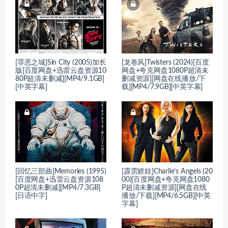
[罪恶之城]Sin City (2005)加长
[龙卷风]Twisters (2024)[百度
版[百度网盘+迅雷云盘资源10
网盘+夸克网盘1080P超清未
80P超清未删减][MP4/9.1GB]
删减资源][网盘在线播放/下
[中英字幕]
载][MP4/7.9GB][中英字幕]
[回忆三部曲]Memories (1995)
[霹雳娇娃]Charlie’s Angels (20
[百度网盘+迅雷云盘资源108
00)[百度网盘+夸克网盘1080
0P超清未删减][MP4/7.3GB]
P超清未删减资源][网盘在线
[日语中字]
播放/下载][MP4/6.5GB][中英
字幕]