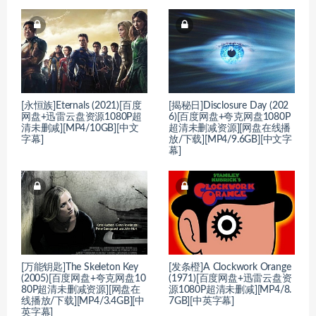
[永恒族]Eternals (2021)[百度
[揭秘日]Disclosure Day (202
网盘+迅雷云盘资源1080P超
6)[百度网盘+夸克网盘1080P
清未删减][MP4/10GB][中文
超清未删减资源][网盘在线播
字幕]
放/下载][MP4/9.6GB][中文字
幕]
[万能钥匙]The Skeleton Key
[发条橙]A Clockwork Orange
(2005)[百度网盘+夸克网盘10
(1971)[百度网盘+迅雷云盘资
80P超清未删减资源][网盘在
源1080P超清未删减][MP4/8.
线播放/下载][MP4/3.4GB][中
7GB][中英字幕]
英字幕]