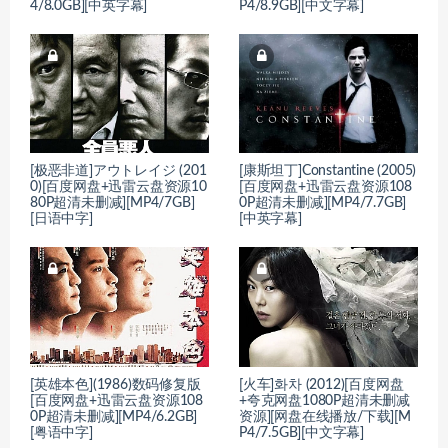
4/8.0GB][中英字幕]
P4/8.9GB][中文字幕]
[极恶非道]アウトレイジ (201
[康斯坦丁]Constantine (2005)
0)[百度网盘+迅雷云盘资源10
[百度网盘+迅雷云盘资源108
80P超清未删减][MP4/7GB]
0P超清未删减][MP4/7.7GB]
[日语中字]
[中英字幕]
[英雄本色](1986)数码修复版
[火车]화차 (2012)[百度网盘
[百度网盘+迅雷云盘资源108
+夸克网盘1080P超清未删减
0P超清未删减][MP4/6.2GB]
资源][网盘在线播放/下载][M
[粤语中字]
P4/7.5GB][中文字幕]