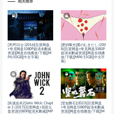
相关推荐
[哭声]곡성 (2016)[百度网盘
[爱的曝光]愛のむきだし (200
+夸克网盘1080P超清未删减
8)[百度网盘+夸克网盘1080P
资源][网盘在线播放/下载][M
超清未删减资源][网盘在线播
P4/10GB][中文字幕]
放/下载][MP4/15GB][中文字
幕]
[疾速追杀2]John Wick: Chapt
[坚如磐石](2023)[百度网盘
er 2 (2017)[百度网盘+迅雷云
+夸克网盘1080P超清未删减
盘资源1080P超清未删减][MP
资源][网盘在线播放/下载][M