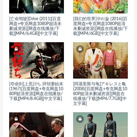
[亡命驾驶]Drive (2011)[百度
[我们的世界]우리들 (2016)[百
网盘+夸克网盘1080P超清未
度网盘+夸克网盘1080P超清
删减资源][网盘在线播放/下
未删减资源][网盘在线播放/下
载][MP4/6.4GB][中文字幕]
载][MP4/6GB][中文字幕]
[夺命剑]上意討ち 拝領妻始末
[阿基里斯与龟]アキレスと亀
(1967)[百度网盘+夸克网盘10
(2008)[百度网盘+夸克网盘10
80P超清资源][网盘在线播放/
80P超清未删减资源][网盘在
下载][MP4/8.4GB][中文字幕]
线播放/下载][MP4/7.7GB][中
文字幕]