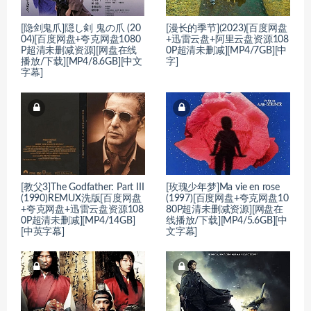
[隐剑鬼爪]隠し剣 鬼の爪 (20
[漫长的季节](2023)[百度网盘
04)[百度网盘+夸克网盘1080
+迅雷云盘+阿里云盘资源108
P超清未删减资源][网盘在线
0P超清未删减][MP4/7GB][中
播放/下载][MP4/8.6GB][中文
字]
字幕]
[教父3]The Godfather: Part III
[玫瑰少年梦]Ma vie en rose
(1990)REMUX洗版[百度网盘
(1997)[百度网盘+夸克网盘10
+夸克网盘+迅雷云盘资源108
80P超清未删减资源][网盘在
0P超清未删减][MP4/14GB]
线播放/下载][MP4/5.6GB][中
[中英字幕]
文字幕]