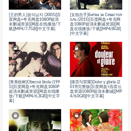
[王的男人]왕의남자 (2005)[百
[女狙击手]Битва за Севастоп
度网盘+夸克网盘1080P超清
оль (2015)[百度网盘+夸克网
未删减资源][网盘在线播放/下
盘1080P超清未删减资源][网
载][MP4/7.7GB][中文字幕]
盘在线播放/下载][MP4/8GB]
[中文字幕]
[青青校树]Obecná škola (199
[痛苦与荣耀]Dolor y gloria (2
1)[百度网盘+夸克网盘1080P
019)完整版[百度网盘+迅雷云
超清未删减资源][网盘在线播
盘资源1080P超清未删减][MP
放/下载][MP4/6.3GB][中文字
4/6.0GB][中文字幕]
幕]