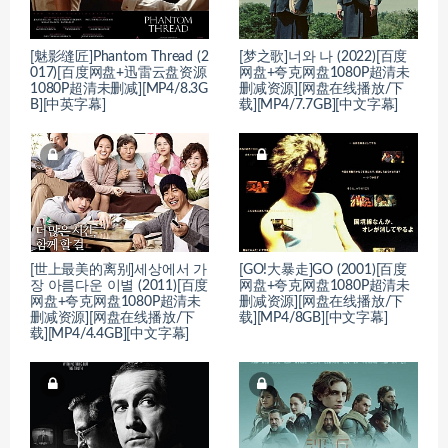
[魅影缝匠]Phantom Thread (2
[梦之歌]너와 나 (2022)[百度
017)[百度网盘+迅雷云盘资源
网盘+夸克网盘1080P超清未
1080P超清未删减][MP4/8.3G
删减资源][网盘在线播放/下
B][中英字幕]
载][MP4/7.7GB][中文字幕]
[世上最美的离别]세상에서 가
[GO!大暴走]GO (2001)[百度
장 아름다운 이별 (2011)[百度
网盘+夸克网盘1080P超清未
网盘+夸克网盘1080P超清未
删减资源][网盘在线播放/下
删减资源][网盘在线播放/下
载][MP4/8GB][中文字幕]
载][MP4/4.4GB][中文字幕]