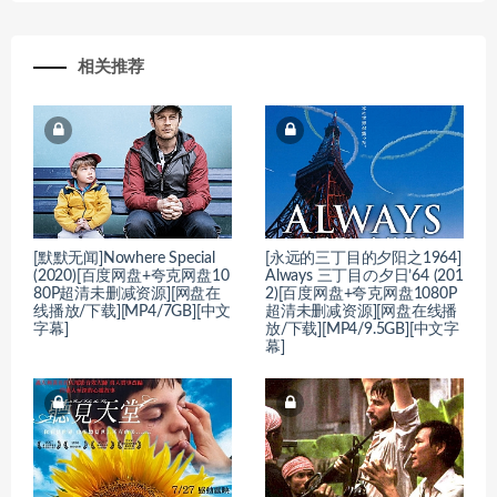
相关推荐
[默默无闻]Nowhere Special
[永远的三丁目的夕阳之1964]
(2020)[百度网盘+夸克网盘10
Always 三丁目の夕日’64 (201
80P超清未删减资源][网盘在
2)[百度网盘+夸克网盘1080P
线播放/下载][MP4/7GB][中文
超清未删减资源][网盘在线播
字幕]
放/下载][MP4/9.5GB][中文字
幕]