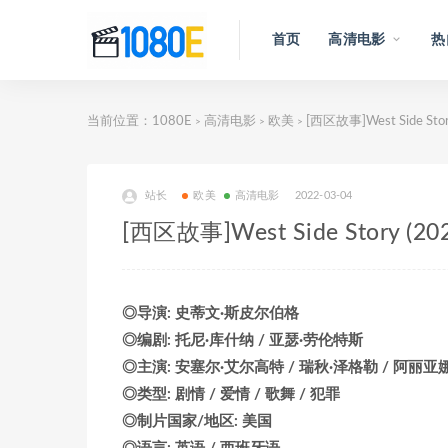
首页
高清电影
热
当前位置：
1080E
高清电影
欧美
[西区故事]West Side 
>
>
>
站长
欧美
高清电影
2022-03-04
[西区故事]West Side Stor
◎导演: 史蒂文·斯皮尔伯格
◎编剧: 托尼·库什纳 / 亚瑟·劳伦特斯
◎主演: 安塞尔·艾尔高特 / 瑞秋·泽格勒 / 阿丽亚娜
◎类型: 剧情 / 爱情 / 歌舞 / 犯罪
◎制片国家/地区: 美国