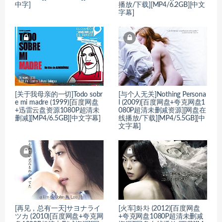
中字]
播放/下载][MP4/6.2GB][中文
字幕]
[关于我母亲的一切]Todo sobr
[与个人无关]Nothing Persona
e mi madre (1999)[百度网盘
l (2009)[百度网盘+夸克网盘1
+迅雷云盘资源1080P超清未
080P超清未删减资源][网盘在
删减][MP4/6.5GB][中文字幕]
线播放/下载][MP4/5.5GB][中
文字幕]
[再见，总有一天]サヨナライ
[火车]화차 (2012)[百度网盘
ツカ (2010)[百度网盘+夸克网
+夸克网盘1080P超清未删减