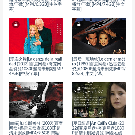
放/下载][MP4/6.3GB][中英字
播放/下载][MP4/7.4GB][中文
幕]
字幕]
[现实之舞]La danza de la reali
[最后一班地铁]Le dernier mét
dad (2013)[百度网盘+夸克网
ro (1980)[百度网盘+迅雷云盘
盘资源1080P超清未删减][MP
资源1080P超清未删减][MP4/
4/GB][中英字幕]
8.6GB][中文字幕]
[蝙蝠]加长版박쥐 (2009)[百度
[夏日细语]An Cailín Ciúin (20
网盘+迅雷云盘资源1080P超
22)[百度网盘+夸克网盘1080
清未删减][MP4/9.5GB][韩语
P超清未删减资源][网盘在线