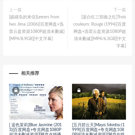
上一篇
下一篇
[硫磺岛的来信]Letters from
[蓝白红三部曲之红]Trois
Iwo Jima (2006)[百度网盘+迅
couleurs: Rouge (1994)[百度
雷云盘资源1080P超清未删减]
网盘+迅雷云盘资源1080P超
[MP4/8.9GB][中文字幕]
清未删减][MP4/6.3GB][中文
字幕]
相关推荐
[ 蓝色茉莉]Blue Jasmine (201
[五月碧云天]Mayıs Sıkıntısı (1
3)[百度网盘+夸克网盘1080P
999)[百度网盘+夸克网盘108
超清未删减资源][网盘在线播
0P超清未删减资源][网盘在线