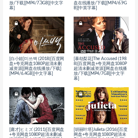
放/下载][MP4/7.3GB][中文字
盘在线播放/下载][MP4/6.9G
幕]
B][中英字幕]
[白小姐]미쓰백 (2018)[百度网
[暴劫梨花]The Accused (198
盘+夸克网盘1080P超清未删
8)[百度网盘+夸克网盘1080P
减资源][网盘在线播放/下载]
超清未删减资源][网盘在线播
[MP4/6.4GB][中文字幕]
放/下载][MP4/7GB][中文字
幕]
[庸才]ヒミズ (2011)[百度网盘
[胡丽叶塔]Julieta (2016)[百度
+夸克网盘1080P超清未删减
网盘+夸克网盘1080P超清未