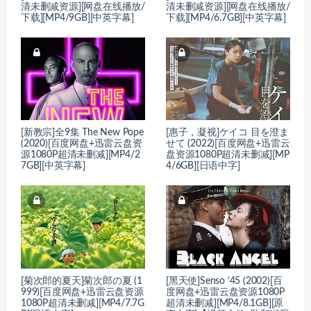
清未删减资源][网盘在线播放/
清未删减资源][网盘在线播放/
下载][MP4/9GB][中英字幕]
下载][MP4/6.7GB][中英字幕]
[新教宗]全9集 The New Pope
[惠子，凝视]ケイコ 目を澄ま
(2020)[百度网盘+迅雷云盘资
せて (2022)[百度网盘+迅雷云
源1080P超清未删减][MP4/2
盘资源1080P超清未删减][MP
7GB][中英字幕]
4/6GB][日语中字]
[菊次郎的夏天]菊次郎の夏 (1
[黑天使]Senso ’45 (2002)[百
999)[百度网盘+迅雷云盘资源
度网盘+迅雷云盘资源1080P
1080P超清未删减][MP4/7.7G
超清未删减][MP4/8.1GB][原