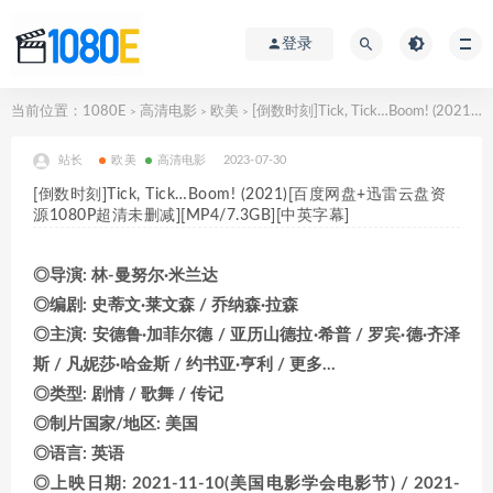
登录
当前位置：
1080E
高清电影
欧美
[倒数时刻]Tick, Tick…Boom! (2021)[百度网盘+迅雷云盘资源1080P超清未删减][MP4/7.3GB][中英字幕]
>
>
>
站长
欧美
高清电影
2023-07-30
[倒数时刻]Tick, Tick…Boom! (2021)[百度网盘+迅雷云盘资
源1080P超清未删减][MP4/7.3GB][中英字幕]
◎导演: 林-曼努尔·米兰达
◎编剧: 史蒂文·莱文森 / 乔纳森·拉森
◎主演: 安德鲁·加菲尔德 / 亚历山德拉·希普 / 罗宾·德·齐泽
斯 / 凡妮莎·哈金斯 / 约书亚·亨利 / 更多…
◎类型: 剧情 / 歌舞 / 传记
◎制片国家/地区: 美国
◎语言: 英语
◎上映日期: 2021-11-10(美国电影学会电影节) / 2021-