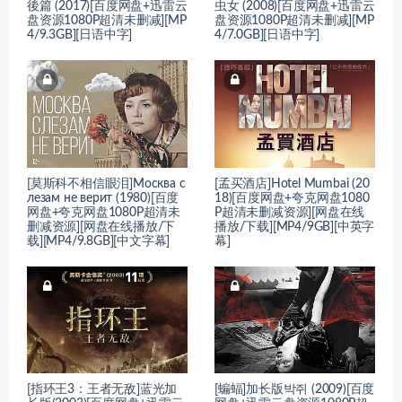
後篇 (2017)[百度网盘+迅雷云
虫女 (2008)[百度网盘+迅雷云
盘资源1080P超清未删减][MP
盘资源1080P超清未删减][MP
4/9.3GB][日语中字]
4/7.0GB][日语中字]
[莫斯科不相信眼泪]Москва с
[孟买酒店]Hotel Mumbai (20
лезам не верит (1980)[百度
18)[百度网盘+夸克网盘1080
网盘+夸克网盘1080P超清未
P超清未删减资源][网盘在线
删减资源][网盘在线播放/下
播放/下载][MP4/9GB][中英字
载][MP4/9.8GB][中文字幕]
幕]
[指环王3：王者无敌]蓝光加
[蝙蝠]加长版박쥐 (2009)[百度