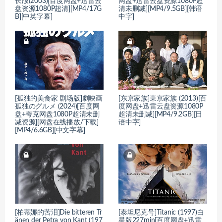
长版(2003)[百度网盘+迅雷云
网盘+迅雷云盘资源1080P超
盘资源1080P超清][MP4/17G
清未删减][MP4/9.5GB][韩语
B][中英字幕]
中字]
[孤独的美食家 剧场版]劇映画
[东京家族]東京家族 (2013)[百
孤独のグルメ (2024)[百度网
度网盘+迅雷云盘资源1080P
盘+夸克网盘1080P超清未删
超清未删减][MP4/9.2GB][日
减资源][网盘在线播放/下载]
语中字]
[MP4/6.6GB][中文字幕]
[柏蒂娜的苦泪]Die bitteren Tr
[泰坦尼克号]Titanic (1997)白
änen der Petra von Kant (197
星版227min[百度网盘+迅雷