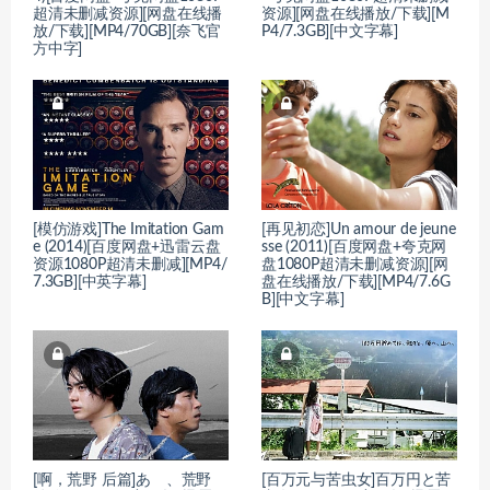
超清未删减资源][网盘在线播
资源][网盘在线播放/下载][M
放/下载][MP4/70GB][奈飞官
P4/7.3GB][中文字幕]
方中字]
[模仿游戏]The Imitation Gam
[再见初恋]Un amour de jeune
e (2014)[百度网盘+迅雷云盘
sse (2011)[百度网盘+夸克网
资源1080P超清未删减][MP4/
盘1080P超清未删减资源][网
7.3GB][中英字幕]
盘在线播放/下载][MP4/7.6G
B][中文字幕]
[啊，荒野 后篇]あゝ、荒野
[百万元与苦虫女]百万円と苦