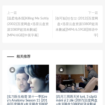
上一篇
下一篇
[温柔地杀我]Killing Me Softly
[创可贴]반창꼬 (2012)[百度网
(2002)[百度网盘+迅雷云盘资
盘+迅雷云盘资源1080P超清
源1080P超清未删减]
未删减][MP4/6.59GB][韩语中
[MP4/6GB][中英字幕]
字]
相关推荐
[实习医生格蕾 第十一季]Gre
[四月三周两天]4 luni, 3 săptă
y’s Anatomy Season 11 (201
mâni și 2 zile (2007)[百度网盘
4)[百度网盘+夸克网盘1080P
+夸克网盘1080P超清未删减