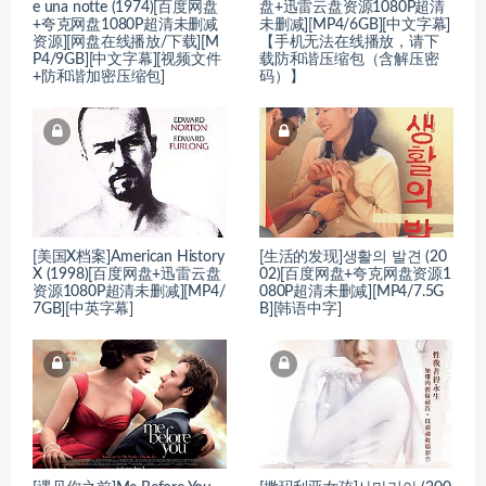
e una notte (1974)[百度网盘
盘+迅雷云盘资源1080P超清
+夸克网盘1080P超清未删减
未删减][MP4/6GB][中文字幕]
资源][网盘在线播放/下载][M
【手机无法在线播放，请下
P4/9GB][中文字幕][视频文件
载防和谐压缩包（含解压密
+防和谐加密压缩包]
码）】
[美国X档案]American History
[生活的发现]생활의 발견 (20
X (1998)[百度网盘+迅雷云盘
02)[百度网盘+夸克网盘资源1
资源1080P超清未删减][MP4/
080P超清未删减][MP4/7.5G
7GB][中英字幕]
B][韩语中字]