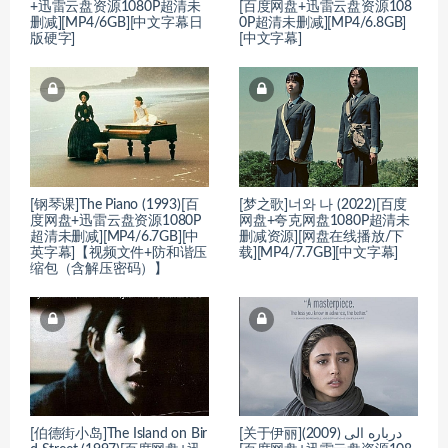
+迅雷云盘资源1080P超清未
[百度网盘+迅雷云盘资源108
删减][MP4/6GB][中文字幕日
0P超清未删减][MP4/6.8GB]
版硬字]
[中文字幕]
[钢琴课]The Piano (1993)[百
[梦之歌]너와 나 (2022)[百度
度网盘+迅雷云盘资源1080P
网盘+夸克网盘1080P超清未
超清未删减][MP4/6.7GB][中
删减资源][网盘在线播放/下
英字幕]【视频文件+防和谐压
载][MP4/7.7GB][中文字幕]
缩包（含解压密码）】
[伯德街小岛]The Island on Bir
[关于伊丽]درباره الی (2009)