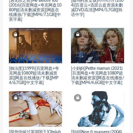
[遇见你之前]Me Before You
[撒玛利亚女孩]사마리아 (200
(2016)[百度网盘+夸克网盘10
4)[百度云+迅雷云盘资源未删
80P超清未删减资源][网盘在
减DVD高清][MP4/5.7GB][韩
线播放/下载][MP4/7.1GB][中
语中字]
英字幕]
[御法度](1999)[百度网盘+夸
[小妈妈]Petite maman (2021)
克网盘1080P超清未删减资
[百度网盘+夸克网盘1080P超
源][网盘在线播放/下载][MP
清未删减资源][网盘在线播放/
4/6.7GB][中文字幕]
下载][MP4/4.6GB][中文字幕]
[我曾侍候过英国国王]Obsluh
[别动]Non ti muovere (2004)