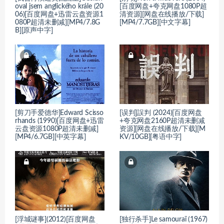
oval jsem anglického krále (20
[百度网盘+夸克网盘1080P超
06)[百度网盘+迅雷云盘资源1
清资源][网盘在线播放/下载]
080P超清未删减][MP4/7.8G
[MP4/7.7GB][中文字幕]
B][原声中字]
[剪刀手爱德华]Edward Scisso
[误判]誤判 (2024)[百度网盘
rhands (1990)[百度网盘+迅雷
+夸克网盘2160P超清未删减
云盘资源1080P超清未删减]
资源][网盘在线播放/下载][M
[MP4/6.7GB][中英字幕]
KV/10GB][粤语中字]
[浮城谜事](2012)[百度网盘
[独行杀手]Le samouraï (1967)