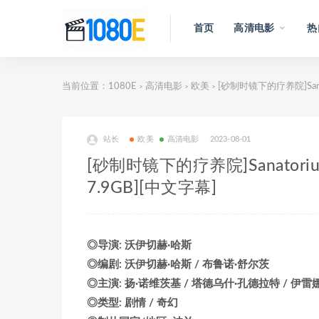
首页
高清电影
热
当前位置：
1080E
高清电影
欧美
[砂制时镜下的疗养院]Sanat
>
>
>
站长
欧美
高清电影
2023-08-01
[砂制时镜下的疗养院]Sanatoriu
7.9GB][中文字幕]
◎导演: 沃伊切赫·哈斯
◎编剧: 沃伊切赫·哈斯 / 布鲁诺·舒尔茨
◎主演: 扬·诺维茨基 / 塔德乌什·孔德拉特 / 伊雷
◎类型: 剧情 / 奇幻