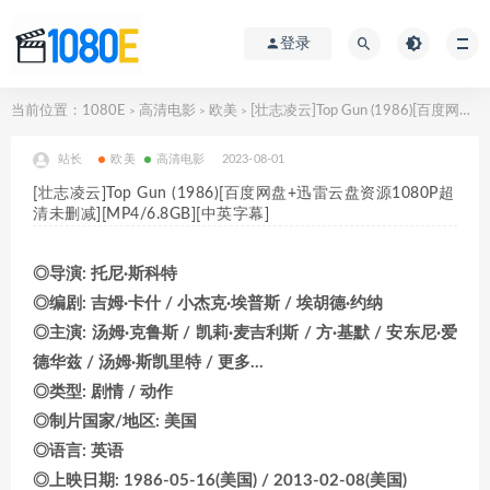
登录
当前位置：
1080E
高清电影
欧美
[壮志凌云]Top Gun (1986)[百度网盘+迅雷云盘资源1080P超清未删减][MP4/6.8GB][中英字幕]
>
>
>
站长
欧美
高清电影
2023-08-01
[壮志凌云]Top Gun (1986)[百度网盘+迅雷云盘资源1080P超
清未删减][MP4/6.8GB][中英字幕]
◎导演: 托尼·斯科特
◎编剧: 吉姆·卡什 / 小杰克·埃普斯 / 埃胡德·约纳
◎主演: 汤姆·克鲁斯 / 凯莉·麦吉利斯 / 方·基默 / 安东尼·爱
德华兹 / 汤姆·斯凯里特 / 更多…
◎类型: 剧情 / 动作
◎制片国家/地区: 美国
◎语言: 英语
◎上映日期: 1986-05-16(美国) / 2013-02-08(美国)