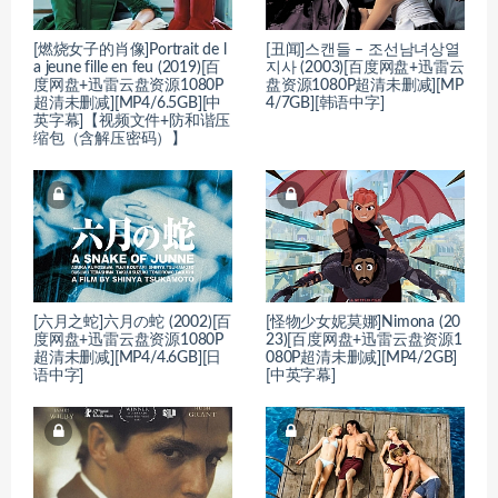
[燃烧女子的肖像]Portrait de l
[丑闻]스캔들 – 조선남녀상열
a jeune fille en feu (2019)[百
지사 (2003)[百度网盘+迅雷云
度网盘+迅雷云盘资源1080P
盘资源1080P超清未删减][MP
超清未删减][MP4/6.5GB][中
4/7GB][韩语中字]
英字幕]【视频文件+防和谐压
缩包（含解压密码）】
[六月之蛇]六月の蛇 (2002)[百
[怪物少女妮莫娜]Nimona (20
度网盘+迅雷云盘资源1080P
23)[百度网盘+迅雷云盘资源1
超清未删减][MP4/4.6GB][日
080P超清未删减][MP4/2GB]
语中字]
[中英字幕]