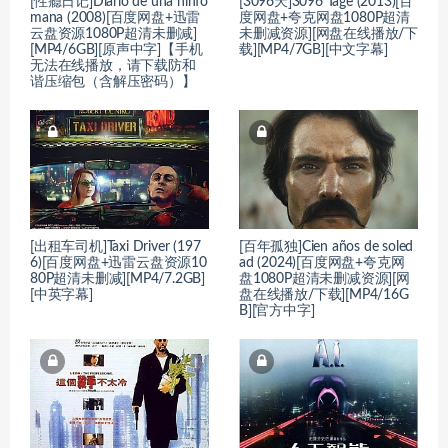
[性瘾日记]Diario de una ninfó
[3096天]3096 Tage (2013)[百
mana (2008)[百度网盘+迅雷
度网盘+夸克网盘1080P超清
云盘资源1080P超清未删减]
未删减资源][网盘在线播放/下
[MP4/6GB][原声中字]【手机
载][MP4/7GB][中文字幕]
无法在线播放，请下载防和
谐压缩包（含解压密码）】
[出租车司机]Taxi Driver (197
[百年孤独]Cien años de soled
6)[百度网盘+迅雷云盘资源10
ad (2024)[百度网盘+夸克网
80P超清未删减][MP4/7.2GB]
盘1080P超清未删减资源][网
[中英字幕]
盘在线播放/下载][MP4/16G
B][官方中字]