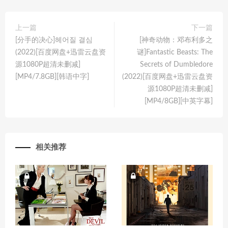
上一篇
下一篇
[分手的决心]헤어질 결심
[神奇动物：邓布利多之
(2022)[百度网盘+迅雷云盘资
谜]Fantastic Beasts: The
源1080P超清未删减]
Secrets of Dumbledore
[MP4/7.8GB][韩语中字]
(2022)[百度网盘+迅雷云盘资
源1080P超清未删减]
[MP4/8GB][中英字幕]
相关推荐