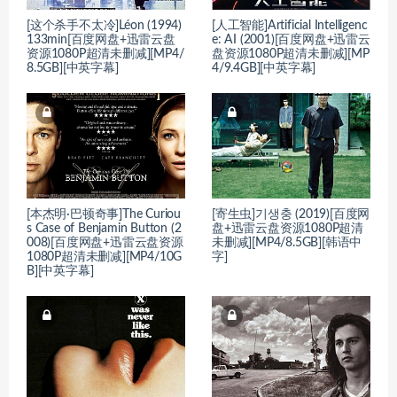
[这个杀手不太冷]Léon (1994)
[人工智能]Artificial Intelligenc
133min[百度网盘+迅雷云盘
e: AI (2001)[百度网盘+迅雷云
资源1080P超清未删减][MP4/
盘资源1080P超清未删减][MP
8.5GB][中英字幕]
4/9.4GB][中英字幕]
[本杰明·巴顿奇事]The Curiou
[寄生虫]기생충 (2019)[百度网
s Case of Benjamin Button (2
盘+迅雷云盘资源1080P超清
008)[百度网盘+迅雷云盘资源
未删减][MP4/8.5GB][韩语中
1080P超清未删减][MP4/10G
字]
B][中英字幕]