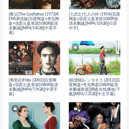
[教父]The Godfather (1972)R
[七武士]七人の侍 (1954)[百度
EMUX洗版[百度网盘+夸克网
网盘+迅雷云盘资源1080P超
盘+迅雷云盘资源1080P超清
清未删减][MP4/10GB][日语
未删减][MP4/14GB][中英字
中字]
幕]
[弗里达]Frida (2002)[百度网
[租赁猫]レンタネコ (2012)[百
盘+迅雷云盘资源1080P超清
度网盘+夸克网盘1080P超清
未删减][MP4/7.9GB][中英字
未删减资源][网盘在线播放/下
幕]
载][MP4/7.3GB][中文字幕]