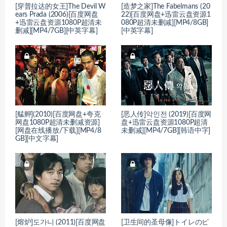
[穿普拉达的女王]The Devil W
[造梦之家]The Fabelmans (20
ears Prada (2006)[百度网盘
22)[百度网盘+迅雷云盘资源1
+迅雷云盘资源1080P超清未
080P超清未删减][MP4/8GB]
删减][MP4/7GB][中英字幕]
[中英字幕]
[艋舺](2010)[百度网盘+夸克
[恶人传]악인전 (2019)[百度网
网盘1080P超清未删减资源]
盘+迅雷云盘资源1080P超清
[网盘在线播放/下载][MP4/8
未删减][MP4/7GB][韩语中字]
GB][中文字幕]
[熔炉]도가니 (2011)[百度网盘
[卫生间的圣母像]トイレのピ