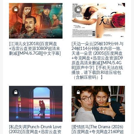
[江湖儿女](2018)[百度网盘
[天边一朵云]25帧109分钟.与
+迅雷云盘资源1080P超清未
24帧114分钟版本内容一致.
删减][MP4/6.7GB][中文字幕]
天邊一朵雲 (2005)[百度网盘
+夸克网盘+迅雷云盘资源D9
原盘高清未删减][MP4/5.4G
B][原声中字]【手机无法在线
播放，请下载防和谐压缩包
（含解压密码）】
[私恋失调]Punch-Drunk Love
[爱情抓马]The Drama (2026)
(2002)[百度网盘+迅雷云盘资
[百度网盘+夸克网盘2160P超