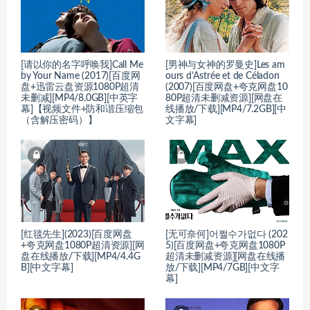
[请以你的名字呼唤我]Call Me
[男神与女神的罗曼史]Les am
by Your Name (2017)[百度网
ours d’Astrée et de Céladon
盘+迅雷云盘资源1080P超清
(2007)[百度网盘+夸克网盘10
未删减][MP4/8.0GB][中英字
80P超清未删减资源][网盘在
幕]【视频文件+防和谐压缩包
线播放/下载][MP4/7.2GB][中
（含解压密码）】
文字幕]
[红毯先生](2023)[百度网盘
[无可奈何]어쩔수가없다 (202
+夸克网盘1080P超清资源][网
5)[百度网盘+夸克网盘1080P
盘在线播放/下载][MP4/4.4G
超清未删减资源][网盘在线播
B][中文字幕]
放/下载][MP4/7GB][中文字
幕]