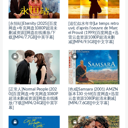
[永恒站]Eternity (2025)[百度
[追忆似水年华]Le temps retro
网盘+夸克网盘1080P超清未
uvé, d’après l’oeuvre de Marc
删减资源][网盘在线播放/下
el Proust (1999)[百度网盘+迅
载][MP4/7.7GB][中英字幕]
雷云盘资源1080P超清未删
减][MP4/9.5GB][中文字幕]
[正常人]Normal People (202
[色戒]Samsara (2001) AMZN
0)[百度网盘+夸克网盘1080P
版本130 分钟[百度网盘+迅雷
超清未删减资源][网盘在线播
云盘资源1080P超清未删减]
放/下载][MP4/24GB][中英字
[MP4/7.6GB][中文字幕]
幕]