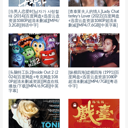
[当男人恋爱时]남자가 사랑할
[查泰莱夫人的情人]Lady Chat
때 (2014)[百度网盘+迅雷云盘
terley’s Lover (2022)[百度网盘
资源1080P超清未删减][MP4/
+迅雷云盘资源1080P超清未
3.2GB][韩语中字]
删减][MP4/7.6GB][中英字幕]
[头脑特工队2]Inside Out 2 (2
[纵横四海]緃横四海 (1991)[百
024)[百度网盘+夸克网盘108
度网盘+迅雷云盘资源1080P
0P超清未删减资源][网盘在线
超清未删减][MP4/7GB][粤语
播放/下载][MP4/6.9GB][中英
中字]
字幕]