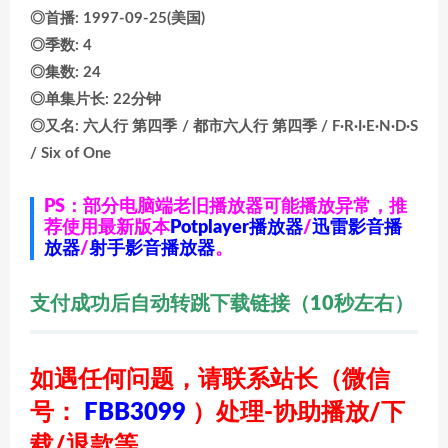
◎首播: 1997-09-25(美国)
◎季数: 4
◎集数: 24
◎单集片长: 22分钟
◎又名: 六人行 第四季 / 都市六人行 第四季 / F·R·I·E·N·D·S
/ Six of One
PS：部分电脑端老旧播放器可能播放异常，推
荐使用最新版本
Potplayer播放器
/
迅雷影音播
放器
/
射手影音播放器
。
支付成功后自动转跳下载链接（10秒左右）
如遇任何问题，请联系站长
（微信
号：
FBB3099
）
处理-协助播放/下
载/退款等。