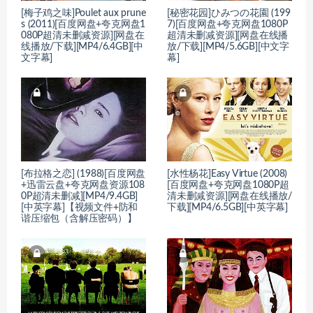
[梅子鸡之味]Poulet aux prune
[秘密花园]ひみつの花園 (199
s (2011)[百度网盘+夸克网盘1
7)[百度网盘+夸克网盘1080P
080P超清未删减资源][网盘在
超清未删减资源][网盘在线播
线播放/下载][MP4/6.4GB][中
放/下载][MP4/5.6GB][中文字
文字幕]
幕]
[布拉格之恋] (1988)[百度网盘
[水性杨花]Easy Virtue (2008)
+迅雷云盘+夸克网盘资源108
[百度网盘+夸克网盘1080P超
0P超清未删减][MP4/9.4GB]
清未删减资源][网盘在线播放/
[中英字幕]【视频文件+防和
下载][MP4/6.5GB][中英字幕]
谐压缩包（含解压密码）】