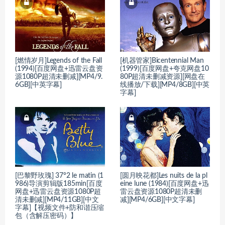
[燃情岁月]Legends of the Fall
[机器管家]Bicentennial Man
(1994)[百度网盘+迅雷云盘资
(1999)[百度网盘+夸克网盘10
源1080P超清未删减][MP4/9.
80P超清未删减资源][网盘在
6GB][中英字幕]
线播放/下载][MP4/8GB][中英
字幕]
[巴黎野玫瑰] 37°2 le matin (1
[圆月映花都]Les nuits de la pl
986)导演剪辑版185min[百度
eine lune (1984)[百度网盘+迅
网盘+迅雷云盘资源1080P超
雷云盘资源1080P超清未删
清未删减][MP4/11GB][中文
减][MP4/6GB][中文字幕]
字幕]【视频文件+防和谐压缩
包（含解压密码）】