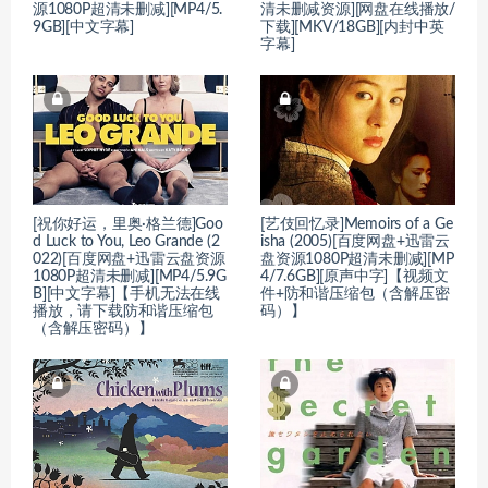
源1080P超清未删减][MP4/5.
清未删减资源][网盘在线播放/
9GB][中文字幕]
下载][MKV/18GB][内封中英
字幕]
[祝你好运，里奥·格兰德]Goo
[艺伎回忆录]Memoirs of a Ge
d Luck to You, Leo Grande (2
isha (2005)[百度网盘+迅雷云
022)[百度网盘+迅雷云盘资源
盘资源1080P超清未删减][MP
1080P超清未删减][MP4/5.9G
4/7.6GB][原声中字]【视频文
B][中文字幕]【手机无法在线
件+防和谐压缩包（含解压密
播放，请下载防和谐压缩包
码）】
（含解压密码）】