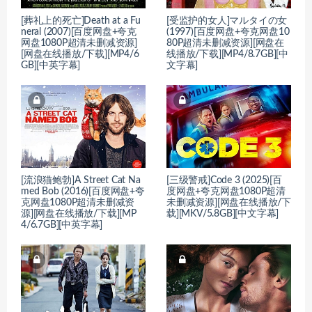
[葬礼上的死亡]Death at a Fu
[受监护的女人]マルタイの女
neral (2007)[百度网盘+夸克
(1997)[百度网盘+夸克网盘10
网盘1080P超清未删减资源]
80P超清未删减资源][网盘在
[网盘在线播放/下载][MP4/6
线播放/下载][MP4/8.7GB][中
GB][中英字幕]
文字幕]
[流浪猫鲍勃]A Street Cat Na
[三级警戒]Code 3 (2025)[百
med Bob (2016)[百度网盘+夸
度网盘+夸克网盘1080P超清
克网盘1080P超清未删减资
未删减资源][网盘在线播放/下
源][网盘在线播放/下载][MP
载][MKV/5.8GB][中文字幕]
4/6.7GB][中英字幕]