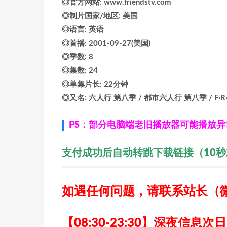
◎官方网站: www.friendstv.com
◎制片国家/地区: 美国
◎语言: 英语
◎首播: 2001-09-27(美国)
◎季数: 8
◎集数: 24
◎单集片长: 22分钟
◎又名: 六人行 第八季 / 都市六人行 第八季 / F·R·I·E·N
PS：部分电脑端老旧播放器可能播放
支付成功后自动转跳下载链接（10
如遇任何问题，请联系站长
（
【08:30-23:30】深夜信息次