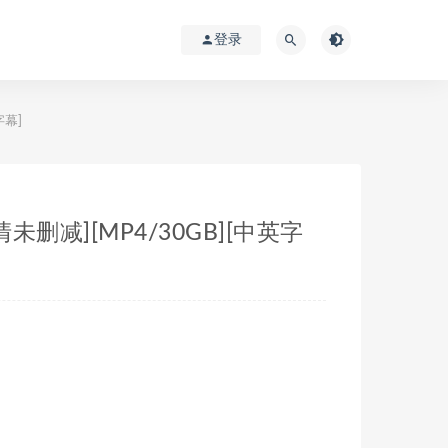
登录
字幕]
超清未删减][MP4/30GB][中英字