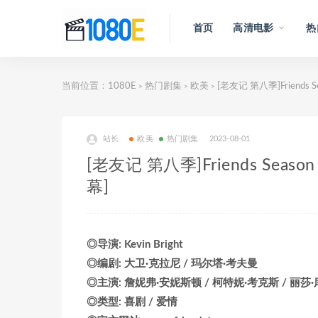
首页
高清电影
热
当前位置：
1080E
热门剧集
欧美
[老友记 第八季]Friends
>
>
>
站长
欧美
热门剧集
2023-08-01
[老友记 第八季]Friends Sea
幕]
◎导演: Kevin Bright
◎编剧: 大卫·克拉尼 / 玛尔塔·考夫曼
◎主演: 詹妮弗·安妮斯顿 / 柯特妮·考克斯 / 丽莎·库
◎类型: 喜剧 / 爱情