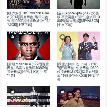
[模仿游戏]The Imitation Gam
[启示]Apocalypto (2006)完整
e (2014)[百度网盘+迅雷云盘
版[百度网盘+迅雷云盘资源10
资源1080P超清未删减][MP4/
80P超清未删减][MP4/8.5GB]
7.3GB][中英字幕]
[中文字幕]
[黑潮]Malcolm X (1992)[百度
[我能说]아이 캔 스피크 (201
网盘+迅雷云盘资源1080P超
7)[百度网盘+夸克网盘1080P
清未删减][MP4/11GB][中英
超清未删减资源][网盘在线播
字幕]
放/下载][MP4/7.5GB][中文字
幕]