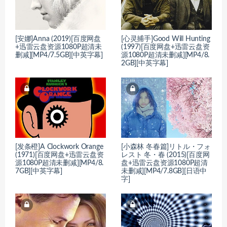
[安娜]Anna (2019)[百度网盘
[心灵捕手]Good Will Hunting
+迅雷云盘资源1080P超清未
(1997)[百度网盘+迅雷云盘资
删减][MP4/7.5GB][中英字幕]
源1080P超清未删减][MP4/8.
2GB][中英字幕]
[发条橙]A Clockwork Orange
[小森林 冬春篇]リトル・フォ
(1971)[百度网盘+迅雷云盘资
レスト 冬・春 (2015)[百度网
源1080P超清未删减][MP4/8.
盘+迅雷云盘资源1080P超清
7GB][中英字幕]
未删减][MP4/7.8GB][日语中
字]