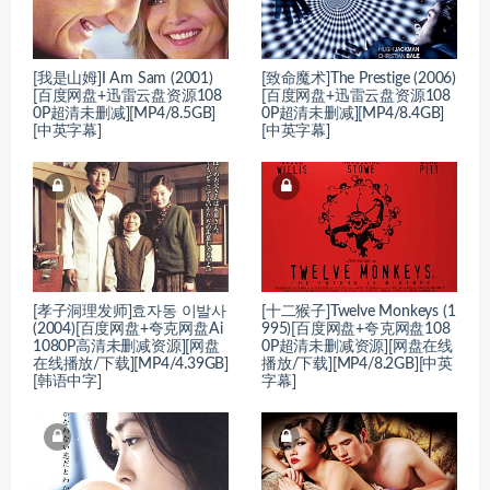
[我是山姆]I Am Sam (2001)
[致命魔术]The Prestige (2006)
[百度网盘+迅雷云盘资源108
[百度网盘+迅雷云盘资源108
0P超清未删减][MP4/8.5GB]
0P超清未删减][MP4/8.4GB]
[中英字幕]
[中英字幕]
[孝子洞理发师]효자동 이발사
[十二猴子]Twelve Monkeys (1
(2004)[百度网盘+夸克网盘Ai
995)[百度网盘+夸克网盘108
1080P高清未删减资源][网盘
0P超清未删减资源][网盘在线
在线播放/下载][MP4/4.39GB]
播放/下载][MP4/8.2GB][中英
[韩语中字]
字幕]