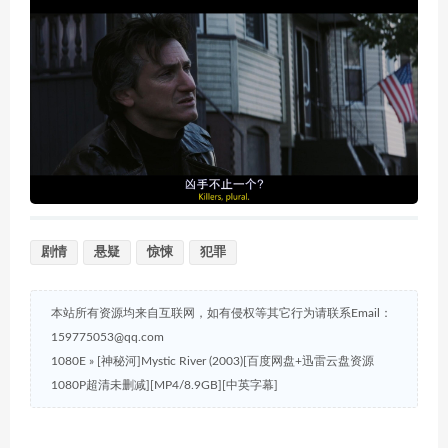
剧情
悬疑
惊悚
犯罪
本站所有资源均来自互联网，如有侵权等其它行为请联系Email：
159775053@qq.com
1080E
»
[神秘河]Mystic River (2003)[百度网盘+迅雷云盘资源
1080P超清未删减][MP4/8.9GB][中英字幕]