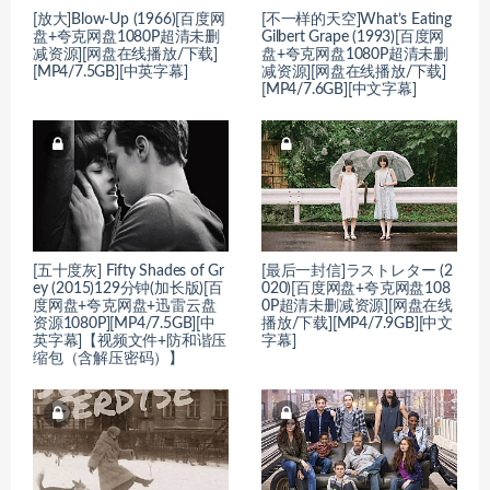
[放大]Blow-Up (1966)[百度网
[不一样的天空]What’s Eating
盘+夸克网盘1080P超清未删
Gilbert Grape (1993)[百度网
减资源][网盘在线播放/下载]
盘+夸克网盘1080P超清未删
[MP4/7.5GB][中英字幕]
减资源][网盘在线播放/下载]
[MP4/7.6GB][中文字幕]
[五十度灰] Fifty Shades of Gr
[最后一封信]ラストレター (2
ey (2015)129分钟(加长版)[百
020)[百度网盘+夸克网盘108
度网盘+夸克网盘+迅雷云盘
0P超清未删减资源][网盘在线
资源1080P][MP4/7.5GB][中
播放/下载][MP4/7.9GB][中文
英字幕]【视频文件+防和谐压
字幕]
缩包（含解压密码）】