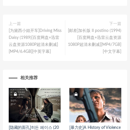
上一篇
下一篇
[为黛西小姐开车]Driving Miss
[邮差]加长版 Il postino (1994)
Daisy (1989)[百度网盘+迅雷
[百度网盘+迅雷云盘资源
云盘资源1080P超清未删减]
1080P超清未删减][MP4/7GB]
[MP4/6.4GB][中英字幕]
[中文字幕]
相关推荐
[隐藏的面孔]히든 페이스 (20
[暴力史]A History of Violence