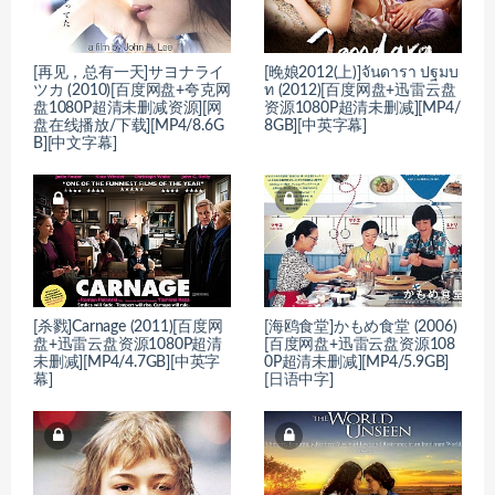
[再见，总有一天]サヨナライ
[晚娘2012(上)]จันดารา ปฐมบ
ツカ (2010)[百度网盘+夸克网
ท (2012)[百度网盘+迅雷云盘
盘1080P超清未删减资源][网
资源1080P超清未删减][MP4/
盘在线播放/下载][MP4/8.6G
8GB][中英字幕]
B][中文字幕]
[杀戮]Carnage (2011)[百度网
[海鸥食堂]かもめ食堂 (2006)
盘+迅雷云盘资源1080P超清
[百度网盘+迅雷云盘资源108
未删减][MP4/4.7GB][中英字
0P超清未删减][MP4/5.9GB]
幕]
[日语中字]