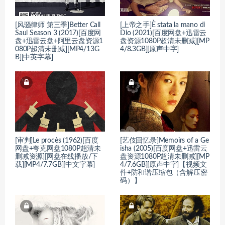
[风骚律师 第三季]Better Call
[上帝之手]È stata la mano di
Saul Season 3 (2017)[百度网
Dio (2021)[百度网盘+迅雷云
盘+迅雷云盘+阿里云盘资源1
盘资源1080P超清未删减][MP
080P超清未删减][MP4/13G
4/8.3GB][原声中字]
B][中英字幕]
[审判]Le procès (1962)[百度
[艺伎回忆录]Memoirs of a Ge
网盘+夸克网盘1080P超清未
isha (2005)[百度网盘+迅雷云
删减资源][网盘在线播放/下
盘资源1080P超清未删减][MP
载][MP4/7.7GB][中文字幕]
4/7.6GB][原声中字]【视频文
件+防和谐压缩包（含解压密
码）】