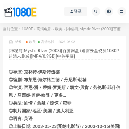
登录
当前位置：
1080E
高清电影
欧美
[神秘河]Mystic River (2003)[百度网盘+迅雷云盘资源1080P超清未删减][MP4/8.9GB][中英字幕]
>
>
>
站长
欧美
高清电影
2023-08-02
[神秘河]Mystic River (2003)[百度网盘+迅雷云盘资源1080P
超清未删减][MP4/8.9GB][中英字幕]
◎导演: 克林特·伊斯特伍德
◎编剧: 布莱恩·海尔格兰德 / 丹尼斯·勒翰
◎主演: 西恩·潘 / 蒂姆·罗宾斯 / 凯文·贝肯 / 劳伦斯·菲什伯
恩 / 马西娅·盖伊·哈登 / 更多…
◎类型: 剧情 / 悬疑 / 惊悚 / 犯罪
◎制片国家/地区: 美国 / 澳大利亚
◎语言: 英语
◎上映日期: 2003-05-23(戛纳电影节) / 2003-10-15(美国)