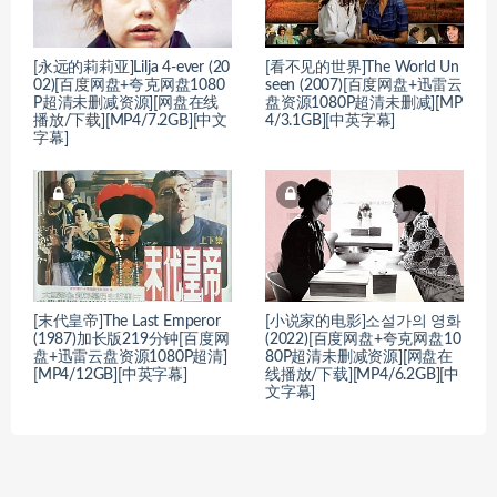
[永远的莉莉亚]Lilja 4-ever (20
[看不见的世界]The World Un
02)[百度网盘+夸克网盘1080
seen (2007)[百度网盘+迅雷云
P超清未删减资源][网盘在线
盘资源1080P超清未删减][MP
播放/下载][MP4/7.2GB][中文
4/3.1GB][中英字幕]
字幕]
[末代皇帝]The Last Emperor
[小说家的电影]소설가의 영화
(1987)加长版219分钟[百度网
(2022)[百度网盘+夸克网盘10
盘+迅雷云盘资源1080P超清]
80P超清未删减资源][网盘在
[MP4/12GB][中英字幕]
线播放/下载][MP4/6.2GB][中
文字幕]