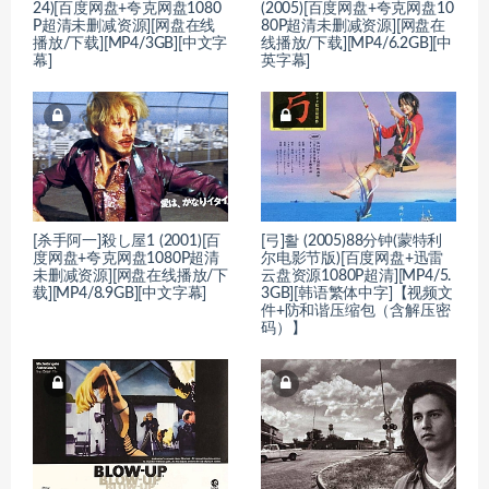
24)[百度网盘+夸克网盘1080
(2005)[百度网盘+夸克网盘10
P超清未删减资源][网盘在线
80P超清未删减资源][网盘在
播放/下载][MP4/3GB][中文字
线播放/下载][MP4/6.2GB][中
幕]
英字幕]
[杀手阿一]殺し屋1 (2001)[百
[弓]활 (2005)88分钟(蒙特利
度网盘+夸克网盘1080P超清
尔电影节版)[百度网盘+迅雷
未删减资源][网盘在线播放/下
云盘资源1080P超清][MP4/5.
载][MP4/8.9GB][中文字幕]
3GB][韩语繁体中字]【视频文
件+防和谐压缩包（含解压密
码）】