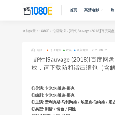
首页
高清电影
热
当前位置：
1080E
伦理青涩
[野性]Sauvage (2018
>
>
站长
伦理青涩
欧美
欧美青涩
2023-08-02
[野性]Sauvage (2018)[
放，请下载防和谐压缩包（含
◎导演: 卡米尔·维达-那克
◎编剧: 卡米尔·维达-那克
◎主演: 费利克斯·马利陶德 / 埃里克·伯纳德 / 尼
◎类型: 剧情 / 情色 / 同性