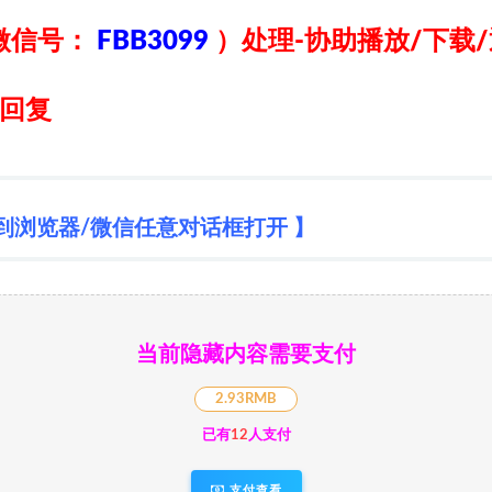
微信号：
FBB3099
）
处理-协助播放/下载
日回复
到浏览器/微信任意对话框打开 】
当前隐藏内容需要支付
2.93RMB
已有
12
人支付
支付查看