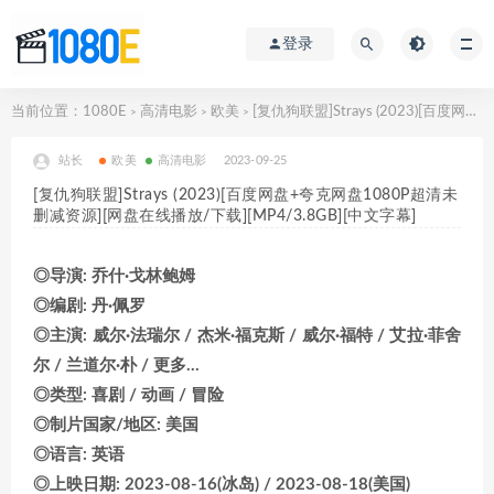
登录
当前位置：
1080E
高清电影
欧美
[复仇狗联盟]Strays (2023)[百度网盘+夸克网盘1080P超清未删减资源][网盘在线播放/下载][MP4/3.8GB][中文字幕]
>
>
>
站长
欧美
高清电影
2023-09-25
[复仇狗联盟]Strays (2023)[百度网盘+夸克网盘1080P超清未
删减资源][网盘在线播放/下载][MP4/3.8GB][中文字幕]
◎导演: 乔什·戈林鲍姆
◎编剧: 丹·佩罗
◎主演: 威尔·法瑞尔 / 杰米·福克斯 / 威尔·福特 / 艾拉·菲舍
尔 / 兰道尔·朴 / 更多…
◎类型: 喜剧 / 动画 / 冒险
◎制片国家/地区: 美国
◎语言: 英语
◎上映日期: 2023-08-16(冰岛) / 2023-08-18(美国)