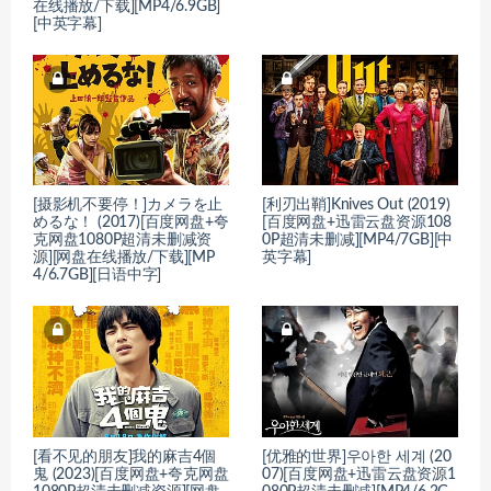
在线播放/下载][MP4/6.9GB]
[中英字幕]
[摄影机不要停！]カメラを止
[利刃出鞘]Knives Out (2019)
めるな！ (2017)[百度网盘+夸
[百度网盘+迅雷云盘资源108
克网盘1080P超清未删减资
0P超清未删减][MP4/7GB][中
源][网盘在线播放/下载][MP
英字幕]
4/6.7GB][日语中字]
[看不见的朋友]我的麻吉4個
[优雅的世界]우아한 세계 (20
鬼 (2023)[百度网盘+夸克网盘
07)[百度网盘+迅雷云盘资源1