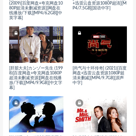
(2009)[百度网盘+夸克网盘10
+迅雷云盘资源1080P超清][M
80P超清未删减资源][网盘在
P4/7.5GB][国语中字]
线播放/下载][MP4/6.2GB][中
英字幕]
[肝脏大夫]カンゾー先生 (199
[尚气与十环传奇] (2021)[百度
8)[百度网盘+夸克网盘1080P
网盘+迅雷云盘资源1080P超
超清未删减资源][网盘在线播
清未删减][MP4/9.7GB][原声
放/下载][MP4/9.9GB][中文字
中字]
幕]