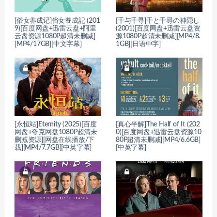
[俗女养成记]俗女養成記 (201
[千与千寻]千と千尋の神隠し
9)[百度网盘+迅雷云盘+阿里
(2001)[百度网盘+迅雷云盘资
云盘资源1080P超清未删减]
源1080P超清未删减][MP4/8.
[MP4/17GB][中文字幕]
1GB][日语中字]
[永恒站]Eternity (2025)[百度
[真心半解]The Half of It (202
网盘+夸克网盘1080P超清未
0)[百度网盘+迅雷云盘资源10
删减资源][网盘在线播放/下
80P超清未删减][MP4/6.6GB]
载][MP4/7.7GB][中英字幕]
[中英字幕]