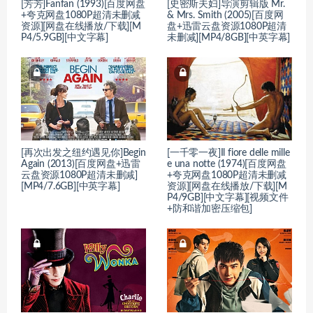
[芳芳]Fanfan (1993)[百度网盘
[史密斯夫妇]导演剪辑版 Mr.
+夸克网盘1080P超清未删减
& Mrs. Smith (2005)[百度网
资源][网盘在线播放/下载][M
盘+迅雷云盘资源1080P超清
P4/5.9GB][中文字幕]
未删减][MP4/8GB][中英字幕]
[再次出发之纽约遇见你]Begin
[一千零一夜]Il fiore delle mille
Again (2013)[百度网盘+迅雷
e una notte (1974)[百度网盘
云盘资源1080P超清未删减]
+夸克网盘1080P超清未删减
[MP4/7.6GB][中英字幕]
资源][网盘在线播放/下载][M
P4/9GB][中文字幕][视频文件
+防和谐加密压缩包]