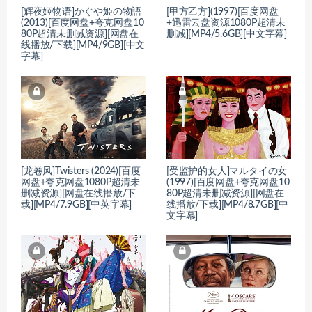
[辉夜姬物语]かぐや姫の物語
[甲方乙方](1997)[百度网盘
(2013)[百度网盘+夸克网盘10
+迅雷云盘资源1080P超清未
80P超清未删减资源][网盘在
删减][MP4/5.6GB][中文字幕]
线播放/下载][MP4/9GB][中文
字幕]
[龙卷风]Twisters (2024)[百度
[受监护的女人]マルタイの女
网盘+夸克网盘1080P超清未
(1997)[百度网盘+夸克网盘10
删减资源][网盘在线播放/下
80P超清未删减资源][网盘在
载][MP4/7.9GB][中英字幕]
线播放/下载][MP4/8.7GB][中
文字幕]