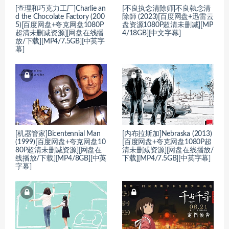
[查理和巧克力工厂]Charlie an
[不良执念清除师]不良執念清
d the Chocolate Factory (200
除師 (2023)[百度网盘+迅雷云
5)[百度网盘+夸克网盘1080P
盘资源1080P超清未删减][MP
超清未删减资源][网盘在线播
4/18GB][中文字幕]
放/下载][MP4/7.5GB][中英字
幕]
[机器管家]Bicentennial Man
[内布拉斯加]Nebraska (2013)
(1999)[百度网盘+夸克网盘10
[百度网盘+夸克网盘1080P超
80P超清未删减资源][网盘在
清未删减资源][网盘在线播放/
线播放/下载][MP4/8GB][中英
下载][MP4/7.5GB][中英字幕]
字幕]