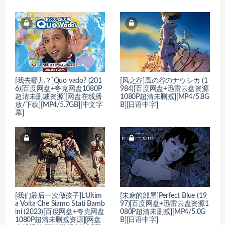
[我去哪儿？]Quo vado? (201
[风之谷]風の谷のナウシカ (1
6)[百度网盘+夸克网盘1080P
984)[百度网盘+迅雷云盘资源
超清未删减资源][网盘在线播
1080P超清未删减][MP4/5.8G
放/下载][MP4/5.7GB][中文字
B][日语中字]
幕]
[我们最后一次做孩子]L’Ultim
[未麻的部屋]Perfect Blue (19
a Volta Che Siamo Stati Bamb
97)[百度网盘+迅雷云盘资源1
ini (2023)[百度网盘+夸克网盘
080P超清未删减][MP4/5.0G
1080P超清未删减资源][网盘
B][日语中字]