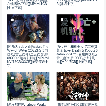
1080P超清未删减资源][网盘
080P超清未删减][MP4/6.2G
在线播放/下载][MP4/4.1GB]
B][韩语中字]
[中文字幕]
[阿凡达：水之道]Avatar: The
[爱，死亡和机器人 第二季]8
Way of Water (2022)[百度网
集全 Love, Death & Robots S
盘+迅雷云盘+阿里云盘资源1
eason 2 (2021)[百度网盘+迅
080P/4K超清未删减][MP4/M
雷云盘资源1080P超清未删
KV/13GB/33GB][英语原声中
减][MP4/5GB][中英字幕]
字]
[怎样都行]Whatever Works
[我不是药神](2018)[百度网盘