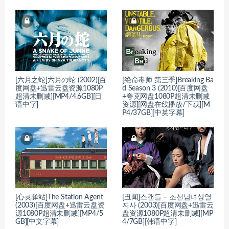
[六月之蛇]六月の蛇 (2002)[百
[绝命毒师 第三季]Breaking Ba
度网盘+迅雷云盘资源1080P
d Season 3 (2010)[百度网盘
超清未删减][MP4/4.6GB][日
+夸克网盘1080P超清未删减
语中字]
资源][网盘在线播放/下载][M
P4/37GB][中英字幕]
[心灵驿站]The Station Agent
[丑闻]스캔들 – 조선남녀상열
(2003)[百度网盘+迅雷云盘资
지사 (2003)[百度网盘+迅雷云
源1080P超清未删减][MP4/5
盘资源1080P超清未删减][MP
GB][中文字幕]
4/7GB][韩语中字]