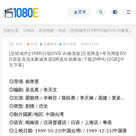
登录
当前位置：
1080E
高清电影
华语
[悲情城市](1989)日版DVD AI修复版[百度网盘+夸克网盘DVD原盘高清未删减资源][网盘在线播放/下载][MP4/12GB][中文字幕]
>
>
>
站长
华语
豆瓣榜单
高分经典
2020-12-24
[悲情城市](1989)日版DVD AI修复版[百度网盘+夸克网盘DV
D原盘高清未删减资源][网盘在线播放/下载][MP4/12GB][中
文字幕]
◎导演: 侯孝贤
◎编剧: 吴念真 / 朱天文
◎主演: 梁朝伟 / 辛树芬 / 陈松勇 / 李天禄 / 高捷 / 更多…
◎类型: 剧情 / 历史
◎制片国家/地区: 中国台湾
◎语言: 闽南语 / 汉语普通话 / 日语 / 上海话 / 粤语
◎上映日期: 1989-10-21(中国台湾) / 1989-12-21(中国香