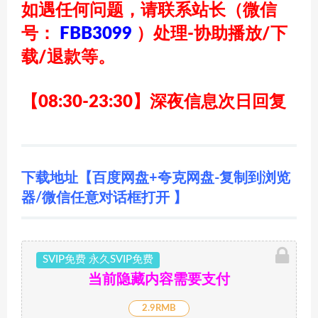
如遇任何问题，请联系站长
（微信
号：
FBB3099
）
处理-协助播放/下
载/退款等。
【08:30-23:30】深夜信息次日回复
下载地址【百度网盘+夸克网盘-复制到浏览
器/微信任意对话框打开 】
SVIP免费 永久SVIP免费
当前隐藏内容需要支付
2.9RMB