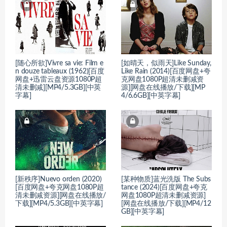
[随心所欲]Vivre sa vie: Film e
[如晴天，似雨天]Like Sunday,
n douze tableaux (1962)[百度
Like Rain (2014)[百度网盘+夸
网盘+迅雷云盘资源1080P超
克网盘1080P超清未删减资
清未删减][MP4/5.3GB][中英
源][网盘在线播放/下载][MP
字幕]
4/6.6GB][中英字幕]
[新秩序]Nuevo orden (2020)
[某种物质]蓝光洗版 The Subs
[百度网盘+夸克网盘1080P超
tance (2024)[百度网盘+夸克
清未删减资源][网盘在线播放/
网盘1080P超清未删减资源]
下载][MP4/5.3GB][中英字幕]
[网盘在线播放/下载][MP4/12
GB][中英字幕]