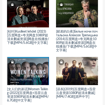
[枯叶]Kuolleet lehdet (2023)
[邮差的白夜]Белые ночи поч
[百度网盘+夸克网盘1080P超
тальона Алексея Тряпицына
清未删减资源][网盘在线播放/
(2014)百度网盘+夸克网盘10
下载][MP4/5.6GB][中文字幕]
80P超清未删减资源][网盘在
线播放/下载][MP4/5.6GB][中
文字幕]
[女人们的谈话]Women Talkin
[误杀](2019)[百度网盘+迅雷
g (2022)[百度网盘+迅雷云盘
云盘资源1080P超清未删减]
资源1080P超清未删减][MP4/
[MP4/7.4GB][原声中字]
6.7GB][中文字幕]