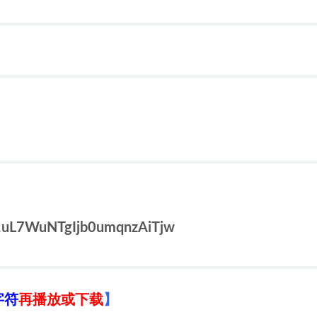
1uL7WuNTgIjb0umqnzAiTjw
字符
再播放或下载
】