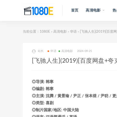
首页
高清电影
热
当前位置：
1080E
高清电影
华语
[飞驰人生](2019)[百度
>
>
>
站长
华语
高清电影
2024-09-25
[飞驰人生](2019)[百度网盘+
◎导演: 韩寒
◎编剧: 韩寒
◎主演: 沈腾 / 黄景瑜 / 尹正 / 张本煜 / 尹昉 / 
◎类型: 喜剧
◎制片国家/地区: 中国大陆