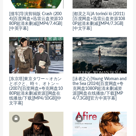
[撞车]导演剪辑版 Crash (200
[都灵之马]A torinói ló (2011)
4)[百度网盘+迅雷云盘资源10
[百度网盘+迅雷云盘资源108
80P超清未删减][MP4/7.4GB]
0P超清未删减][MP4/7.3GB]
[中英字幕]
[中文字幕]
[东京塔]東京タワー～オカン
[泳者之心]Young Woman and
とボクと、時々、オトン～
the Sea (2024)[百度网盘+夸
(2007)[百度网盘+夸克网盘10
克网盘1080P超清未删减资
80P超清未删减资源][网盘在
源][网盘在线播放/下载][MP
线播放/下载][MP4/10GB][中
4/7.3GB][官方中英字幕]
文字幕]