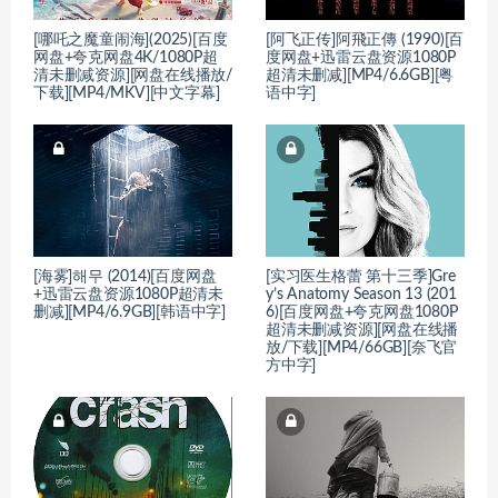
[哪吒之魔童闹海](2025)[百度
[阿飞正传]阿飛正傳 (1990)[百
网盘+夸克网盘4K/1080P超
度网盘+迅雷云盘资源1080P
清未删减资源][网盘在线播放/
超清未删减][MP4/6.6GB][粤
下载][MP4/MKV][中文字幕]
语中字]
[海雾]해무 (2014)[百度网盘
[实习医生格蕾 第十三季]Gre
+迅雷云盘资源1080P超清未
y’s Anatomy Season 13 (201
删减][MP4/6.9GB][韩语中字]
6)[百度网盘+夸克网盘1080P
超清未删减资源][网盘在线播
放/下载][MP4/66GB][奈飞官
方中字]