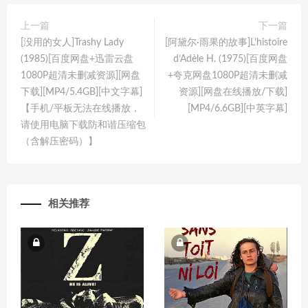
上一篇
下一篇
[没用的女人]Trashy Lady
[阿黛尔·雨果的故事]L’histoire
(1985)[百度网盘+迅雷云盘
d’Adèle H. (1975)[百度网盘
1080P超清未删减资源][网盘
+夸克网盘1080P超清未删减
下载][MP4/5.4GB][中文字幕]
资源][网盘在线播放/下载]
【手机/平板无法在线播放，
[MP4/6.6GB][中英字幕]
请使用电脑下载防和谐压缩包
（含解压密码）】
相关推荐