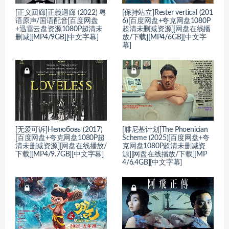
[正义回廊]正義迴廊 (2022) 粤
[保持站立]Rester vertical (201
语原声/国语配音[百度网盘
6)[百度网盘+夸克网盘1080P
+迅雷云盘资源1080P超清未
超清未删减资源][网盘在线播
删减][MP4/9GB][中文字幕]
放/下载][MP4/6GB][中文字
幕]
[无爱可诉]Нелюбовь (2017)
[腓尼基计划]The Phoenician
[百度网盘+夸克网盘1080P超
Scheme (2025)[百度网盘+夸
清未删减资源][网盘在线播放/
克网盘1080P超清未删减资
下载][MP4/9.7GB][中文字幕]
源][网盘在线播放/下载][MP
4/6.4GB][中文字幕]