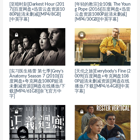
[至暗时刻]Darkest Hour (201
[年轻的教宗]全10集 The Youn
7)[百度网盘+迅雷云盘资源10
g Pope (2016)[百度网盘+迅雷
80P超清未删减][MP4/8GB]
云盘资源1080P超清未删减]
[中英字幕]
[MP4/30GB][中英字幕]
[实习医生格蕾 第七季]Grey’s
[天伦之旅]Everybody’s Fine (2
Anatomy Season 7 (2010)[百
009)[百度网盘+夸克网盘108
度网盘+夸克网盘1080P超清
0P超清未删减资源][网盘在线
未删减资源][网盘在线播放/下
播放/下载][MP4/6.4GB][中英
载][MP4/61GB][奈飞官方中
字幕]
字]