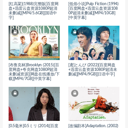
[红高粱](1988)完整版[百度网
[低俗小说]Pulp Fiction (1994)
盘+迅雷云盘资源1080P超清
[百度网盘+迅雷云盘资源108
未删减][MP4/5.6GB][国语中
0P超清未删减][MP4/10GB]
字]
[中英字幕]
[布鲁克林]Brooklyn (2015)[百
[鸢]とんび (2022)[百度网盘
度网盘+夸克网盘1080P超清
+迅雷云盘资源1080P超清未
未删减资源][网盘在线播放/下
删减][MP4/9GB][日语中字]
载][MP4/7GB][中英字幕]
[0.5毫米]0.5ミリ (2014)[百度
[改编剧本]Adaptation. (2002)