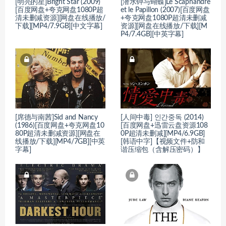
[明亮的星]Bright Star (2009)
[潜水钟与蝴蝶]Le Scaphandre
[百度网盘+夸克网盘1080P超
et le Papillon (2007)[百度网盘
清未删减资源][网盘在线播放/
+夸克网盘1080P超清未删减
下载][MP4/7.9GB][中文字幕]
资源][网盘在线播放/下载][M
P4/7.4GB][中英字幕]
[席德与南茜]Sid and Nancy
[人间中毒] 인간중독 (2014)
(1986)[百度网盘+夸克网盘10
[百度网盘+迅雷云盘资源108
80P超清未删减资源][网盘在
0P超清未删减][MP4/6.9GB]
线播放/下载][MP4/7GB][中英
[韩语中字]【视频文件+防和
字幕]
谐压缩包（含解压密码）】