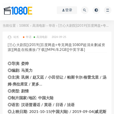
登录
当前位置：
1080E
高清电影
华语
[兰心大剧院](2019)[百度网盘+夸克网盘1080P超清未删减资源][网盘在线播放/下载][MP4/8.2GB][中英字幕]
>
>
>
站长
华语
高清电影
2024-09-25
[兰心大剧院](2019)[百度网盘+夸克网盘1080P超清未删减资
源][网盘在线播放/下载][MP4/8.2GB][中英字幕]
◎导演: 娄烨
◎编剧: 马英力
◎主演: 巩俐 / 赵又廷 / 小田切让 / 帕斯卡尔·格雷戈里 / 汤
姆·弗拉席亚 / 更多…
◎类型: 剧情
◎制片国家/地区: 中国大陆
◎语言: 汉语普通话 / 英语 / 日语 / 法语
◎上映日期: 2021-10-15(中国大陆) / 2019-09-04(威尼斯