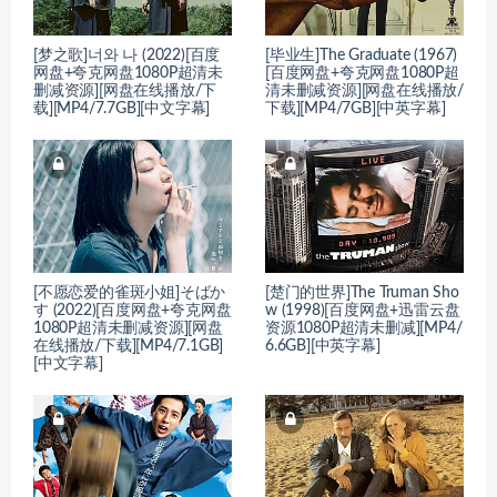
[梦之歌]너와 나 (2022)[百度
[毕业生]The Graduate (1967)
网盘+夸克网盘1080P超清未
[百度网盘+夸克网盘1080P超
删减资源][网盘在线播放/下
清未删减资源][网盘在线播放/
载][MP4/7.7GB][中文字幕]
下载][MP4/7GB][中英字幕]
[不愿恋爱的雀斑小姐]そばか
[楚门的世界]The Truman Sho
す (2022)[百度网盘+夸克网盘
w (1998)[百度网盘+迅雷云盘
1080P超清未删减资源][网盘
资源1080P超清未删减][MP4/
在线播放/下载][MP4/7.1GB]
6.6GB][中英字幕]
[中文字幕]