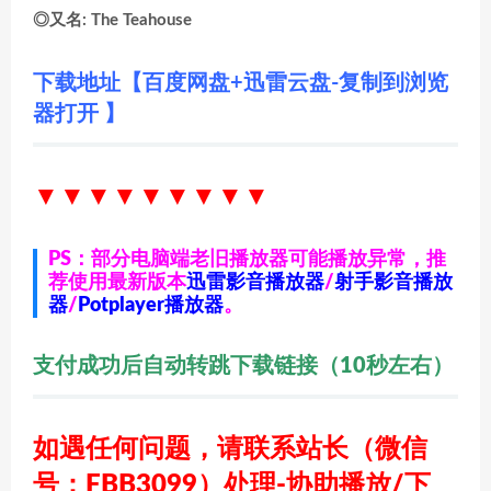
◎又名: The Teahouse
下载地址【百度网盘+迅雷云盘-复制到浏览
器打开 】
▼▼▼▼▼▼
▼▼▼
PS：部分电脑端老旧播放器可能播放异常，推
荐使用最新版本
迅雷影音播放器
/
射手影音播放
器
/
Potplayer播放器
。
支付成功后自动转跳下载链接（10秒左右）
如遇任何问题，请联系站长
（微信
号：FBB3099）
处理-协助播放/下