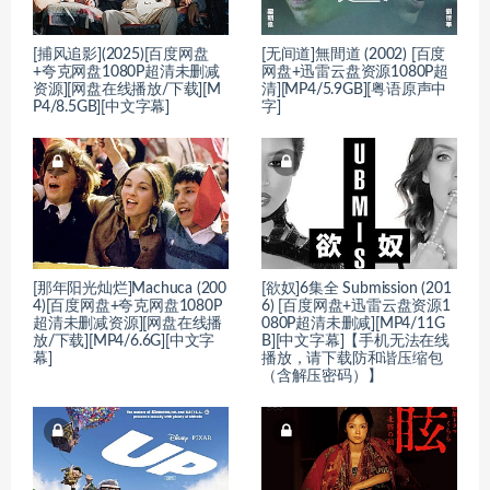
[捕风追影](2025)[百度网盘
[无间道]無間道 (2002) [百度
+夸克网盘1080P超清未删减
网盘+迅雷云盘资源1080P超
资源][网盘在线播放/下载][M
清][MP4/5.9GB][粤语原声中
P4/8.5GB][中文字幕]
字]
[那年阳光灿烂]Machuca (200
[欲奴]6集全 Submission (201
4)[百度网盘+夸克网盘1080P
6) [百度网盘+迅雷云盘资源1
超清未删减资源][网盘在线播
080P超清未删减][MP4/11G
放/下载][MP4/6.6G][中文字
B][中文字幕]【手机无法在线
幕]
播放，请下载防和谐压缩包
（含解压密码）】