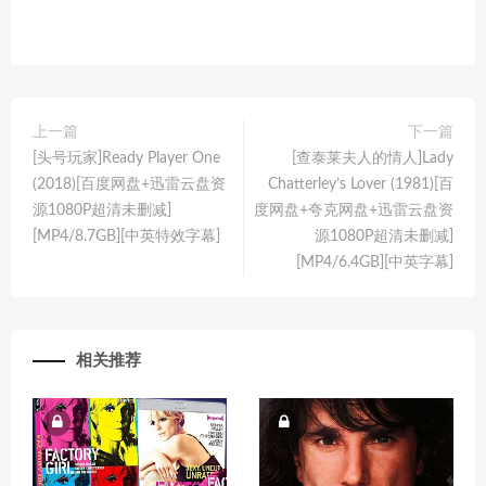
上一篇
下一篇
[头号玩家]Ready Player One
[查泰莱夫人的情人]Lady
(2018)[百度网盘+迅雷云盘资
Chatterley’s Lover (1981)[百
源1080P超清未删减]
度网盘+夸克网盘+迅雷云盘资
[MP4/8.7GB][中英特效字幕]
源1080P超清未删减]
[MP4/6.4GB][中英字幕]
相关推荐