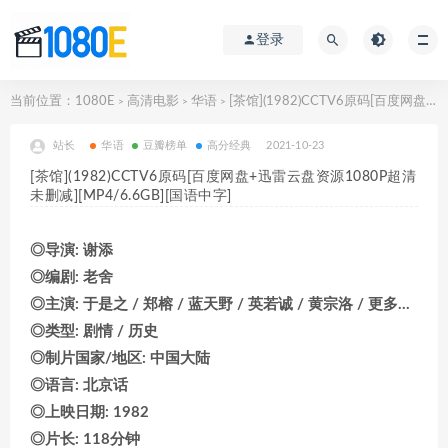
登录
当前位置：
1080E
高清电影
华语
[茶馆](1982)CCTV6原码[百度网盘+迅雷云盘资源1080P超清未删减][MP4/6.6GB][国语中字]
>
>
>
站长
华语
豆瓣榜单
高分经典
2021-10-23
[茶馆](1982)CCTV6原码[百度网盘+迅雷云盘资源1080P超清
未删减][MP4/6.6GB][国语中字]
◎导演: 谢添
◎编剧: 老舍
◎主演: 于是之 / 郑榕 / 蓝天野 / 英若诚 / 黄宗洛 / 更多…
◎类型: 剧情 / 历史
◎制片国家/地区: 中国大陆
◎语言: 北京话
◎上映日期: 1982
◎片长: 118分钟