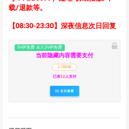
载/退款等。
【08:30-23:30】深夜信息次日回复
SVIP免费 永久SVIP免费
当前隐藏内容需要支付
2.3RMB
已有
12
人支付
支付查看