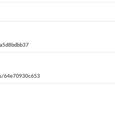
2a5d8bdbb37
s/64e70930c653