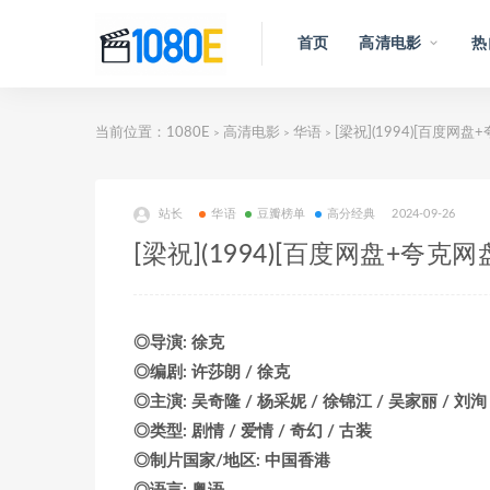
首页
高清电影
热
当前位置：
1080E
高清电影
华语
[梁祝](1994)[百度网盘
>
>
>
站长
华语
豆瓣榜单
高分经典
2024-09-26
[梁祝](1994)[百度网盘+夸克网
◎导演: 徐克
◎编剧: 许莎朗 / 徐克
◎主演: 吴奇隆 / 杨采妮 / 徐锦江 / 吴家丽 / 刘洵
◎类型: 剧情 / 爱情 / 奇幻 / 古装
◎制片国家/地区: 中国香港