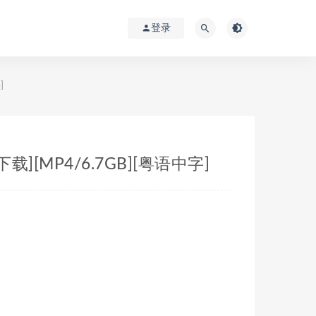
登录
]
][MP4/6.7GB][粤语中字]