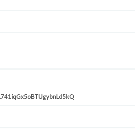
1L741iqGx5oBTUgybnLd5kQ