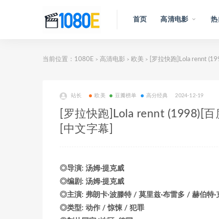
首页
高清电影
热
当前位置：
1080E
高清电影
欧美
[罗拉快跑]Lola rennt
>
>
>
站长
欧美
豆瓣榜单
高分经典
2024-12-19
[罗拉快跑]Lola rennt (19
[中文字幕]
◎导演: 汤姆·提克威
◎编剧: 汤姆·提克威
◎主演: 弗朗卡·波滕特 / 莫里兹·布雷多 / 赫伯特·克
◎类型: 动作 / 惊悚 / 犯罪