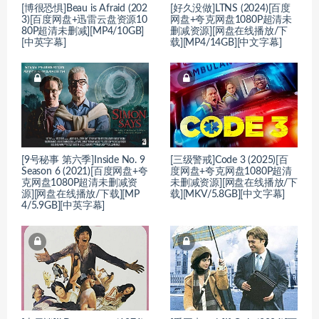
[博很恐惧]Beau is Afraid (202
[好久没做]LTNS (2024)[百度
3)[百度网盘+迅雷云盘资源10
网盘+夸克网盘1080P超清未
80P超清未删减][MP4/10GB]
删减资源][网盘在线播放/下
[中英字幕]
载][MP4/14GB][中文字幕]
[9号秘事 第六季]Inside No. 9
[三级警戒]Code 3 (2025)[百
Season 6 (2021)[百度网盘+夸
度网盘+夸克网盘1080P超清
克网盘1080P超清未删减资
未删减资源][网盘在线播放/下
源][网盘在线播放/下载][MP
载][MKV/5.8GB][中文字幕]
4/5.9GB][中英字幕]