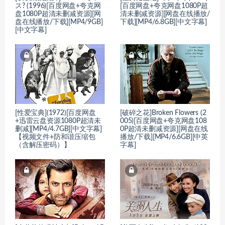
ス? (1996)[百度网盘+夸克网
[百度网盘+夸克网盘1080P超
盘1080P超清未删减资源][网
清未删减资源][网盘在线播放/
盘在线播放/下载][MP4/9GB]
下载][MP4/6.8GB][中文字幕]
[中文字幕]
[性爱宝典](1972)[百度网盘
[破碎之花]Broken Flowers (2
+迅雷云盘资源1080P超清未
005)[百度网盘+夸克网盘108
删减][MP4/4.7GB][中文字幕]
0P超清未删减资源][网盘在线
【视频文件+防和谐压缩包
播放/下载][MP4/6.6GB][中英
（含解压密码）】
字幕]