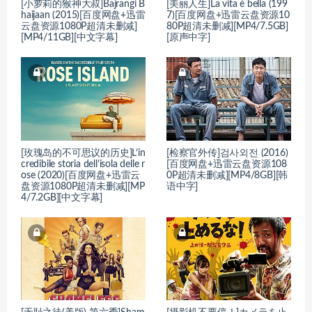
[小萝莉的猴神大叔]Bajrangi B
[美丽人生]La vita è bella (199
haijaan (2015)[百度网盘+迅雷
7)[百度网盘+迅雷云盘资源10
云盘资源1080P超清未删减]
80P超清未删减][MP4/7.5GB]
[MP4/11GB][中文字幕]
[原声中字]
[玫瑰岛的不可思议的历史]L’in
[检察官外传]검사외전 (2016)
credibile storia dell’isola delle r
[百度网盘+迅雷云盘资源108
ose (2020)[百度网盘+迅雷云
0P超清未删减][MP4/8GB][韩
盘资源1080P超清未删减][MP
语中字]
4/7.2GB][中文字幕]