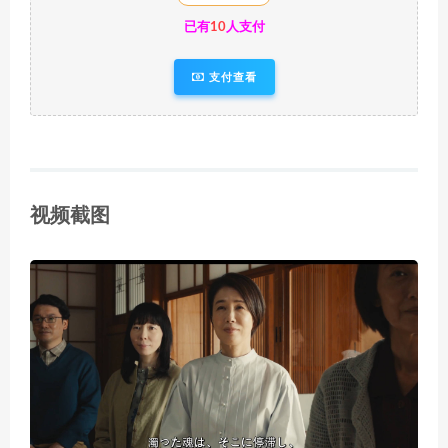
已有
10
人支付
支付查看
视频截图