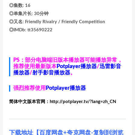
◎集数: 16
◎单集片长: 30分钟
◎又名: Friendly Rivalry / Friendly Competition
◎IMDb: tt35690222
PS：部分电脑端旧版本播放器可能播放异常，
推荐使用最新版本
Potplayer播放器
/
迅雷影音
播放器
/
射手影音播放器
。
强烈推荐使用
Potplayer播放器
简体中文版本官网：http://potplayer.tv/?lang=zh_CN
下载地址【百度网盘+夸克网盘-复制到浏览