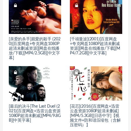
[亲爱的杀手]親愛的殺手 (202
[千禧曼波](2001)[百度网盘
0)[百度网盘+夸克网盘1080P
+夸克网盘1080P超清未删减
超清未删减资源][网盘在线播
资源][网盘在线播放/下载][M
放/下载][MP4/2.5GB][中文字
P4/7.2GB][中文字幕]
幕]
[最后的决斗]The Last Duel (2
[花芯](2016)[百度网盘+迅雷
021)[百度网盘+迅雷云盘资源
云盘资源1080P超清未删减]
1080P超清未删减][MP4/9.8G
[MP4/5.3GB][日语中字]【视
B][中英字幕]
频文件+防和谐压缩包（含解
压密码）】