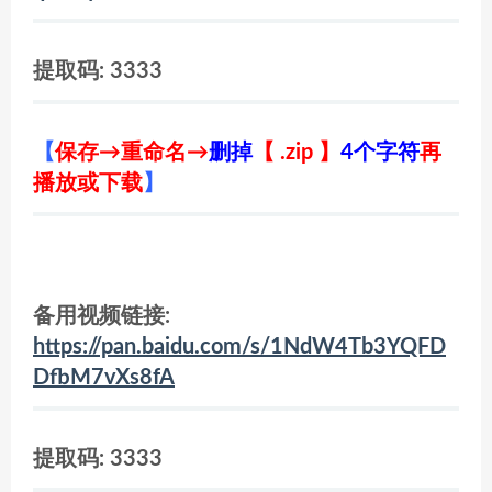
提取码: 3333
【
保存→重命名→
删掉
【 .zip 】
4个字符
再
播放或下载
】
备用视频链接:
https://pan.baidu.com/s/1NdW4Tb3YQFD
DfbM7vXs8fA
提取码: 3333