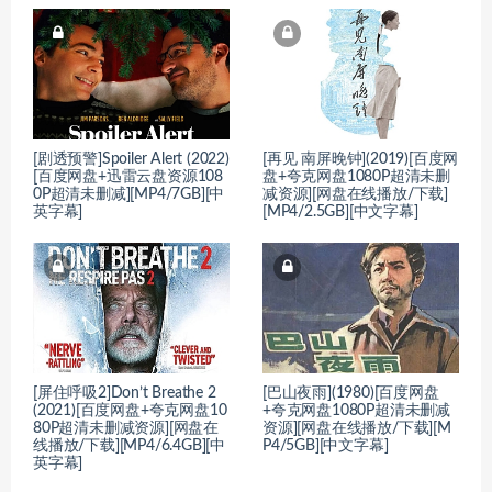
[剧透预警]Spoiler Alert (2022)
[再见 南屏晚钟](2019)[百度网
[百度网盘+迅雷云盘资源108
盘+夸克网盘1080P超清未删
0P超清未删减][MP4/7GB][中
减资源][网盘在线播放/下载]
英字幕]
[MP4/2.5GB][中文字幕]
[屏住呼吸2]Don’t Breathe 2
[巴山夜雨](1980)[百度网盘
(2021)[百度网盘+夸克网盘10
+夸克网盘1080P超清未删减
80P超清未删减资源][网盘在
资源][网盘在线播放/下载][M
线播放/下载][MP4/6.4GB][中
P4/5GB][中文字幕]
英字幕]