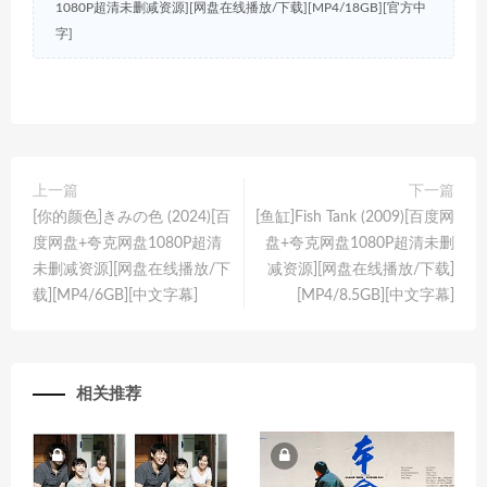
1080P超清未删减资源][网盘在线播放/下载][MP4/18GB][官方中
字]
上一篇
下一篇
[你的颜色]きみの色 (2024)[百
[鱼缸]Fish Tank (2009)[百度网
度网盘+夸克网盘1080P超清
盘+夸克网盘1080P超清未删
未删减资源][网盘在线播放/下
减资源][网盘在线播放/下载]
载][MP4/6GB][中文字幕]
[MP4/8.5GB][中文字幕]
相关推荐