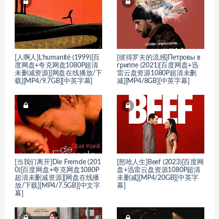
[人啊人]L’humanité (1999)[百
[彼得罗夫的流感]Петровы в
度网盘+夸克网盘1080P超清
гриппе (2021)[百度网盘+迅
未删减资源][网盘在线播放/下
雷云盘资源1080P超清未删
载][MP4/9.7GB][中英字幕]
减][MP4/8GB][中英字幕]
[当我们离开]Die Fremde (201
[怒呛人生]Beef (2023)[百度网
0)[百度网盘+夸克网盘1080P
盘+迅雷云盘资源1080P超清
超清未删减资源][网盘在线播
未删减][MP4/20GB][中英字
放/下载][MP4/7.5GB][中文字
幕]
幕]