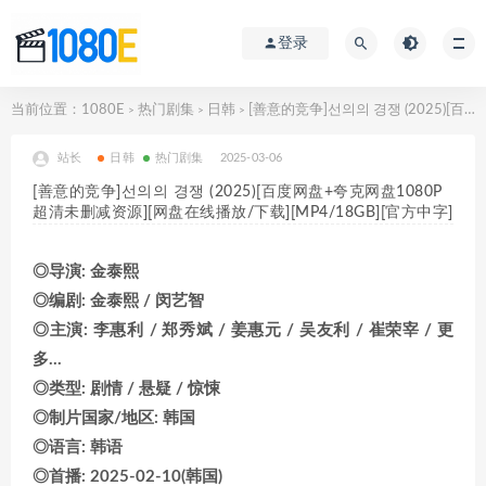
登录
当前位置：
1080E
热门剧集
日韩
[善意的竞争]선의의 경쟁 (2025)[百度网盘+夸克网盘1080P超清未删减资源][网盘在线播放/下载][MP4/18GB][官方中字]
>
>
>
站长
日韩
热门剧集
2025-03-06
[善意的竞争]선의의 경쟁 (2025)[百度网盘+夸克网盘1080P
超清未删减资源][网盘在线播放/下载][MP4/18GB][官方中字]
◎导演: 金泰熙
◎编剧: 金泰熙 / 闵艺智
◎主演: 李惠利 / 郑秀斌 / 姜惠元 / 吴友利 / 崔荣宰 / 更
多…
◎类型: 剧情 / 悬疑 / 惊悚
◎制片国家/地区: 韩国
◎语言: 韩语
◎首播: 2025-02-10(韩国)