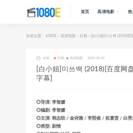
首页
高清电影
热
当前位置：
1080E
高清电影
日韩
[白小姐]미쓰백 (2018)
>
>
>
站长
日韩
高清电影
2025-04-30
[白小姐]미쓰백 (2018)[百度
字幕]
◎导演: 李智媛
◎编剧: 李智媛
◎主演: 韩志旼 / 金诗雅 / 李熙俊 / 权素贤 / 白秀
◎类型: 剧情