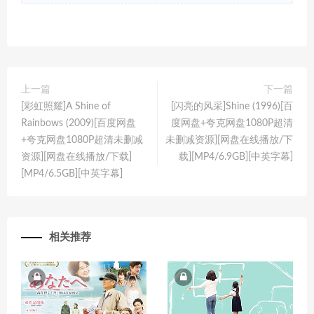
上一篇
下一篇
[彩虹照耀]A Shine of
[闪亮的风采]Shine (1996)[百
Rainbows (2009)[百度网盘
度网盘+夸克网盘1080P超清
+夸克网盘1080P超清未删减
未删减资源][网盘在线播放/下
资源][网盘在线播放/下载]
载][MP4/6.9GB][中英字幕]
[MP4/6.5GB][中英字幕]
相关推荐