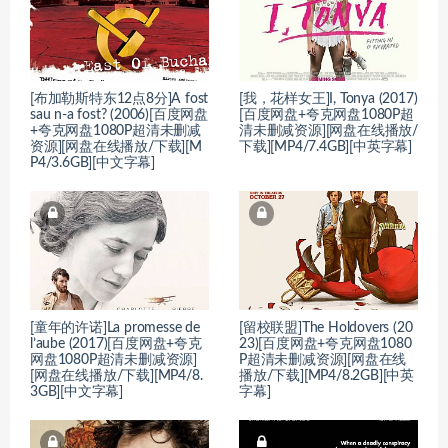
[布加勒斯特东12点8分]A fost
[我，花样女王]I, Tonya (2017)
sau n-a fost? (2006)[百度网盘
[百度网盘+夸克网盘1080P超
+夸克网盘1080P超清未删减
清未删减资源][网盘在线播放/
资源][网盘在线播放/下载][M
下载][MP4/7.4GB][中英字幕]
P4/3.6GB][中文字幕]
[童年的许诺]La promesse de
[留校联盟]The Holdovers (20
l’aube (2017)[百度网盘+夸克
23)[百度网盘+夸克网盘1080
网盘1080P超清未删减资源]
P超清未删减资源][网盘在线
[网盘在线播放/下载][MP4/8.
播放/下载][MP4/8.2GB][中英
3GB][中文字幕]
字幕]