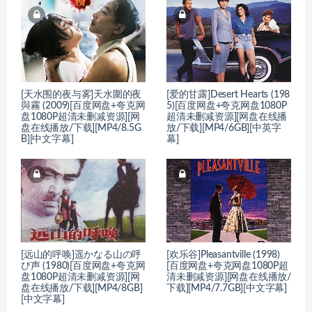
[天水围的夜与雾]天水圍的夜
[爱的甘露]Desert Hearts (198
與霧 (2009)[百度网盘+夸克网
5)[百度网盘+夸克网盘1080P
盘1080P超清未删减资源][网
超清未删减资源][网盘在线播
盘在线播放/下载][MP4/8.5G
放/下载][MP4/6GB][中英字
B][中文字幕]
幕]
[远山的呼唤]遥かなる山の呼
[欢乐谷]Pleasantville (1998)
び声 (1980)[百度网盘+夸克网
[百度网盘+夸克网盘1080P超
盘1080P超清未删减资源][网
清未删减资源][网盘在线播放/
盘在线播放/下载][MP4/8GB]
下载][MP4/7.7GB][中文字幕]
[中文字幕]