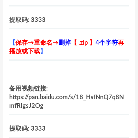
提取码: 3333
【
保存→重命名→
删掉
【 .zip 】
4个字符
再
播放或下载
】
备用视频链接:
https://pan.baidu.com/s/18_HsfNnQ7q8N
mfRIgsJ2Og
提取码: 3333