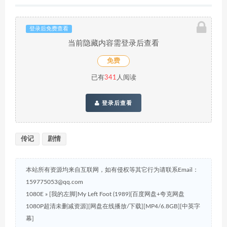
登录后免费查看
当前隐藏内容需登录后查看
免费
已有
341
人阅读
登录后查看
传记
剧情
本站所有资源均来自互联网，如有侵权等其它行为请联系Email：
159775053@qq.com
1080E
»
[我的左脚]My Left Foot (1989)[百度网盘+夸克网盘
1080P超清未删减资源][网盘在线播放/下载][MP4/6.8GB][中英字
幕]