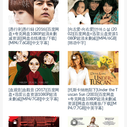
[愚行录]愚行録 (2016)[百度网
[向左爱·向右爱]연애소설 (20
盘+夸克网盘1080P超清未删
02)[百度网盘+迅雷云盘资源1
减资源][网盘在线播放/下载]
080P超清未删减][MP4/6GB]
[MP4/7.6GB][中文字幕]
[韩语中字]
[血观音]血觀音 (2017)[百度网
[托斯卡纳艳阳下]Under the T
盘+迅雷云盘资源1080P超清
uscan Sun (2003)[百度网盘
未删减][MP4/7GB][中文字幕]
+夸克网盘1080P超清未删减
资源][网盘在线播放/下载][M
P4/7.7GB][中英字幕]