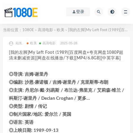
登录
当前位置：
1080E
高清电影
欧美
[我的左脚]My Left Foot (1989)[百度网盘+夸克网盘1080P超清未删减资源][网盘在线播放/下载][MP4/6.8GB][中英字幕]
>
>
>
站长
欧美
高清电影
2025-05-28
[我的左脚]My Left Foot (1989)[百度网盘+夸克网盘1080P超
清未删减资源][网盘在线播放/下载][MP4/6.8GB][中英字幕]
◎导演: 吉姆·谢里丹
◎编剧: 沙恩·康诺顿 / 吉姆·谢里丹 / 克里斯蒂·布朗
◎主演: 丹尼尔·戴-刘易斯 / 布兰达·弗里克 / 艾莉森·维兰 /
科斯汀·谢里丹 / Declan Croghan / 更多…
◎类型: 剧情 / 传记
◎制片国家/地区: 爱尔兰 / 英国
◎语言: 英语
◎上映日期: 1989-09-13