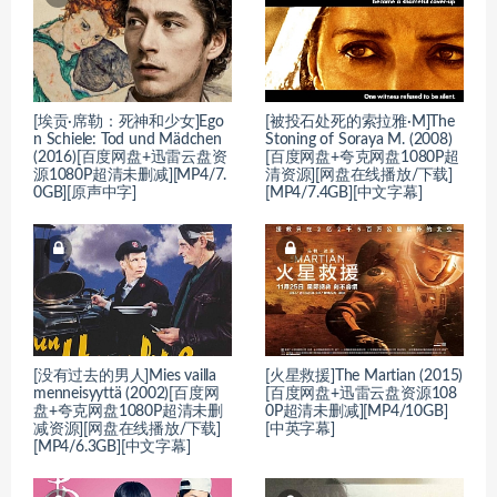
[埃贡·席勒：死神和少女]Ego
[被投石处死的索拉雅·M]The
n Schiele: Tod und Mädchen
Stoning of Soraya M. (2008)
(2016)[百度网盘+迅雷云盘资
[百度网盘+夸克网盘1080P超
源1080P超清未删减][MP4/7.
清资源][网盘在线播放/下载]
0GB][原声中字]
[MP4/7.4GB][中文字幕]
[没有过去的男人]Mies vailla
[火星救援]The Martian (2015)
menneisyyttä (2002)[百度网
[百度网盘+迅雷云盘资源108
盘+夸克网盘1080P超清未删
0P超清未删减][MP4/10GB]
减资源][网盘在线播放/下载]
[中英字幕]
[MP4/6.3GB][中文字幕]