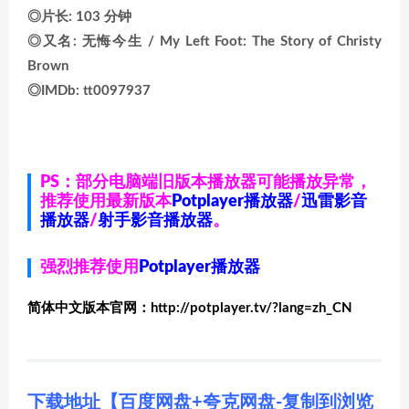
◎片长: 103 分钟
◎又名: 无悔今生 / My Left Foot: The Story of Christy
Brown
◎IMDb: tt0097937
PS：部分电脑端旧版本播放器可能播放异常，
推荐使用最新版本
Potplayer播放器
/
迅雷影音
播放器
/
射手影音播放器
。
强烈推荐使用
Potplayer播放器
简体中文版本官网：http://potplayer.tv/?lang=zh_CN
下载地址【百度网盘+夸克网盘-复制到浏览