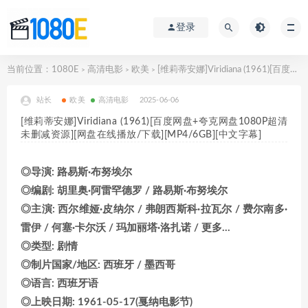
登录
当前位置：
1080E
高清电影
欧美
[维莉蒂安娜]Viridiana (1961)[百度网盘+夸克网盘1080P超清未删减资源][网盘在线播放/下载][MP4/6GB][中文字幕]
>
>
>
站长
欧美
高清电影
2025-06-06
[维莉蒂安娜]Viridiana (1961)[百度网盘+夸克网盘1080P超清
未删减资源][网盘在线播放/下载][MP4/6GB][中文字幕]
◎导演: 路易斯·布努埃尔
◎编剧: 胡里奥·阿雷罕德罗 / 路易斯·布努埃尔
◎主演: 西尔维娅·皮纳尔 / 弗朗西斯科·拉瓦尔 / 费尔南多·
雷伊 / 何塞·卡尔沃 / 玛加丽塔·洛扎诺 / 更多…
◎类型: 剧情
◎制片国家/地区: 西班牙 / 墨西哥
◎语言: 西班牙语
◎上映日期: 1961-05-17(戛纳电影节)