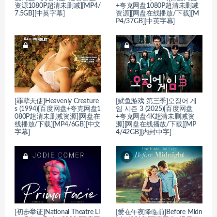
资源1080P超清未删减][MP4/
+夸克网盘1080P超清未删减
7.5GB][中英字幕]
资源][网盘在线播放/下载][M
P4/37GB][中英字幕]
[罪孽天使]Heavenly Creature
[鱿鱼游戏 第三季]오징어 게
s (1994)[百度网盘+夸克网盘1
임 시즌 3 (2025)[百度网盘
080P超清未删减资源][网盘在
+夸克网盘4K超清未删减资
线播放/下载][MP4/6GB][中文
源][网盘在线播放/下载][MP
字幕]
4/42GB][内封中字]
[初步举证]National Theatre Li
[爱在午夜降临前]Before Midn