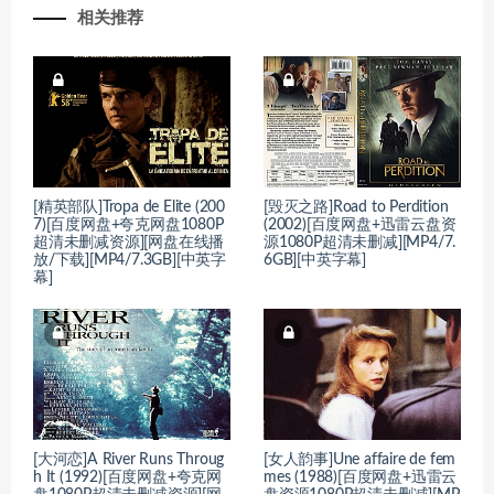
相关推荐
[精英部队]Tropa de Elite (200
[毁灭之路]Road to Perdition
7)[百度网盘+夸克网盘1080P
(2002)[百度网盘+迅雷云盘资
超清未删减资源][网盘在线播
源1080P超清未删减][MP4/7.
放/下载][MP4/7.3GB][中英字
6GB][中英字幕]
幕]
[大河恋]A River Runs Throug
[女人韵事]Une affaire de fem
h It (1992)[百度网盘+夸克网
mes (1988)[百度网盘+迅雷云