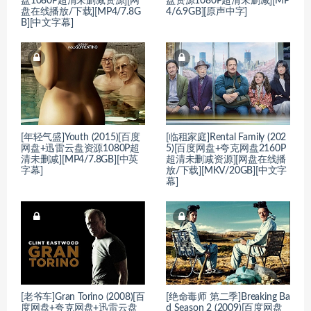
盘1080P超清未删减资源][网
盘资源1080P超清未删减][MP
盘在线播放/下载][MP4/7.8G
4/6.9GB][原声中字]
B][中文字幕]
[年轻气盛]Youth (2015)[百度
[临租家庭]Rental Family (202
网盘+迅雷云盘资源1080P超
5)[百度网盘+夸克网盘2160P
清未删减][MP4/7.8GB][中英
超清未删减资源][网盘在线播
字幕]
放/下载][MKV/20GB][中文字
幕]
[老爷车]Gran Torino (2008)[百
[绝命毒师 第二季]Breaking Ba
度网盘+夸克网盘+迅雷云盘
d Season 2 (2009)[百度网盘