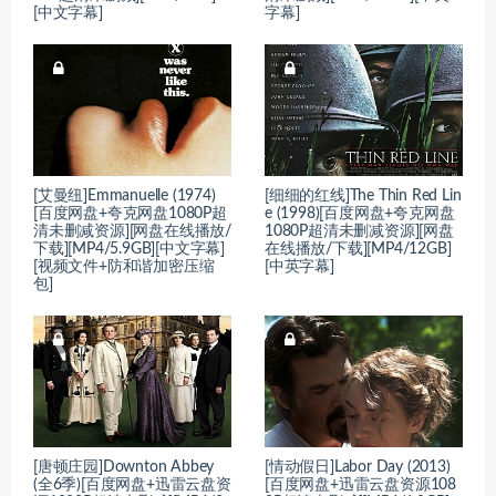
[中文字幕]
字幕]
[艾曼纽]Emmanuelle (1974)
[细细的红线]The Thin Red Lin
[百度网盘+夸克网盘1080P超
e (1998)[百度网盘+夸克网盘
清未删减资源][网盘在线播放/
1080P超清未删减资源][网盘
下载][MP4/5.9GB][中文字幕]
在线播放/下载][MP4/12GB]
[视频文件+防和谐加密压缩
[中英字幕]
包]
[唐顿庄园]Downton Abbey
[情动假日]Labor Day (2013)
(全6季)[百度网盘+迅雷云盘资
[百度网盘+迅雷云盘资源108