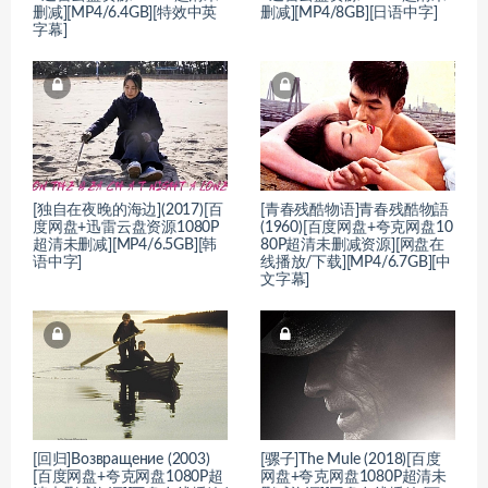
删减][MP4/6.4GB][特效中英
删减][MP4/8GB][日语中字]
字幕]
[独自在夜晚的海边](2017)[百
[青春残酷物语]青春残酷物語
度网盘+迅雷云盘资源1080P
(1960)[百度网盘+夸克网盘10
超清未删减][MP4/6.5GB][韩
80P超清未删减资源][网盘在
语中字]
线播放/下载][MP4/6.7GB][中
文字幕]
[回归]Возвращение (2003)
[骡子]The Mule (2018)[百度
[百度网盘+夸克网盘1080P超
网盘+夸克网盘1080P超清未