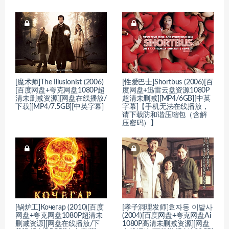
[魔术师]The Illusionist (2006)
[性爱巴士]Shortbus (2006)[百
[百度网盘+夸克网盘1080P超
度网盘+迅雷云盘资源1080P
清未删减资源][网盘在线播放/
超清未删减][MP4/6GB][中英
下载][MP4/7.5GB][中英字幕]
字幕]【手机无法在线播放，
请下载防和谐压缩包（含解
压密码）】
[锅炉工]Кочегар (2010)[百度
[孝子洞理发师]효자동 이발사
网盘+夸克网盘1080P超清未
(2004)[百度网盘+夸克网盘Ai
删减资源][网盘在线播放/下
1080P高清未删减资源][网盘