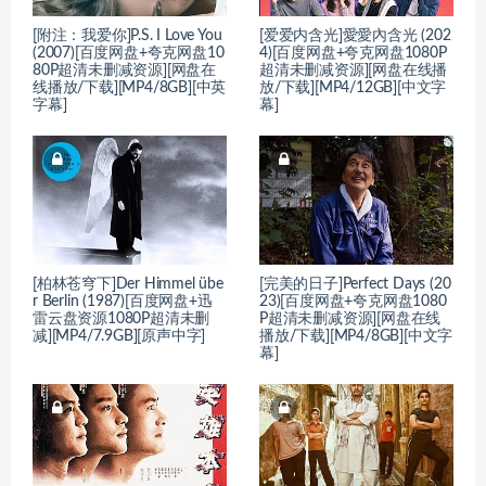
[附注：我爱你]P.S. I Love You
[爱爱内含光]愛愛內含光 (202
(2007)[百度网盘+夸克网盘10
4)[百度网盘+夸克网盘1080P
80P超清未删减资源][网盘在
超清未删减资源][网盘在线播
线播放/下载][MP4/8GB][中英
放/下载][MP4/12GB][中文字
字幕]
幕]
[柏林苍穹下]Der Himmel übe
[完美的日子]Perfect Days (20
r Berlin (1987)[百度网盘+迅
23)[百度网盘+夸克网盘1080
雷云盘资源1080P超清未删
P超清未删减资源][网盘在线
减][MP4/7.9GB][原声中字]
播放/下载][MP4/8GB][中文字
幕]