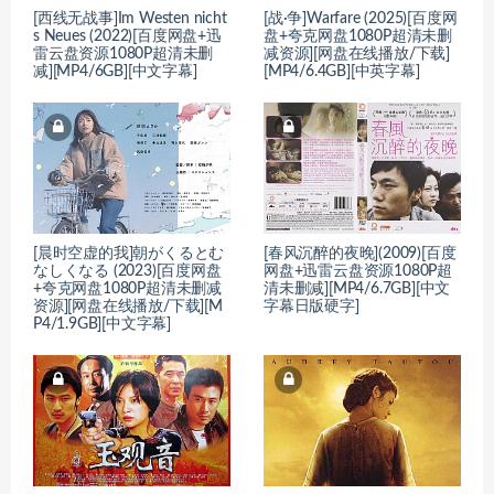
[西线无战事]Im Westen nicht
[战·争]Warfare (2025)[百度网
s Neues (2022)[百度网盘+迅
盘+夸克网盘1080P超清未删
雷云盘资源1080P超清未删
减资源][网盘在线播放/下载]
减][MP4/6GB][中文字幕]
[MP4/6.4GB][中英字幕]
[晨时空虚的我]朝がくるとむ
[春风沉醉的夜晚](2009)[百度
なしくなる (2023)[百度网盘
网盘+迅雷云盘资源1080P超
+夸克网盘1080P超清未删减
清未删减][MP4/6.7GB][中文
资源][网盘在线播放/下载][M
字幕日版硬字]
P4/1.9GB][中文字幕]