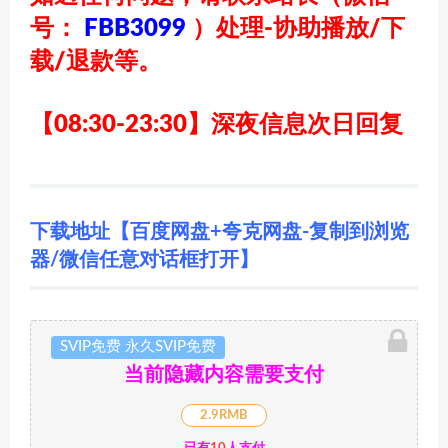
号：
FBB3099
）
处理-协助播放/下
载/退款等。
【08:30-23:30】深夜信息次日回复
下载地址【百度网盘+夸克网盘-复制到浏览
器/微信任意对话框打开】
SVIP免费 永久SVIP免费
当前隐藏内容需要支付
2.9RMB