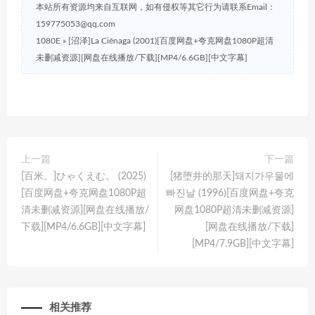
本站所有资源均来自互联网，如有侵权等其它行为请联系Email：
159775053@qq.com
1080E
»
[沼泽]La Ciénaga (2001)[百度网盘+夸克网盘1080P超清
未删减资源][网盘在线播放/下载][MP4/6.6GB][中文字幕]
上一篇
下一篇
[百米。]ひゃくえむ。 (2025)
[猪堕井的那天]돼지가우물에
[百度网盘+夸克网盘1080P超
빠진날 (1996)[百度网盘+夸克
清未删减资源][网盘在线播放/
网盘1080P超清未删减资源]
下载][MP4/6.6GB][中文字幕]
[网盘在线播放/下载]
[MP4/7.9GB][中文字幕]
相关推荐