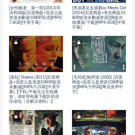
[女性瘾者：第一部](2013)导
[男孩遇见女孩]Boy Meets Girl
演剪辑版[百度网盘+迅雷云盘
(2014)[百度网盘+夸克网盘10
资源未删减1080P高清][MP4/
80P超清未删减资源][网盘在
7.6GB][中英字幕]
线播放/下载][MP4/6GB][中英
字幕]
[羞耻] Shame (2011)[百度网
[无间道]無間道 (2002) [百度
盘+迅雷云盘资源1080P超清
网盘+迅雷云盘资源1080P超
未删减][MP4/5.2GB][中英字
清][MP4/5.9GB][粤语原声中
幕]【手机/平板无法在线播
字]
放，请使用电脑下载防和谐
压缩包（含解压密码）】