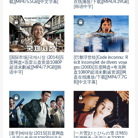
载][MP4/5.5GB][中文字幕]
在线播放/下载][MP4/4.39GB]
[韩语中字]
[国际市场]국제시장 (2014)[百
[巴黎浮世绘]Code inconnu: R
度网盘+迅雷云盘资源1080P
écit incomplet de divers voya
超清未删减][MP4/7.9GB][韩
ges (2000)[百度网盘+夸克网
语中字]
盘1080P超清未删减资源][网
盘在线播放/下载][MP4/7.7G
B][中文字幕]
[老手]베테랑 (2015)[百度网盘
[一片雪]ひとひらの雪 (1985)