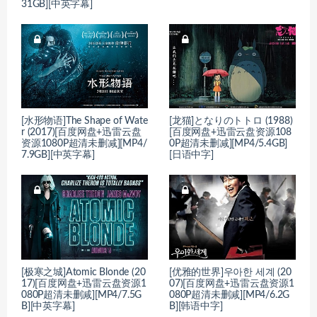
31GB][中英字幕]
[水形物语]The Shape of Wate
[龙猫]となりのトトロ (1988)
r (2017)[百度网盘+迅雷云盘
[百度网盘+迅雷云盘资源108
资源1080P超清未删减][MP4/
0P超清未删减][MP4/5.4GB]
7.9GB][中英字幕]
[日语中字]
[极寒之城]Atomic Blonde (20
[优雅的世界]우아한 세계 (20
17)[百度网盘+迅雷云盘资源1
07)[百度网盘+迅雷云盘资源1
080P超清未删减][MP4/7.5G
080P超清未删减][MP4/6.2G
B][中英字幕]
B][韩语中字]