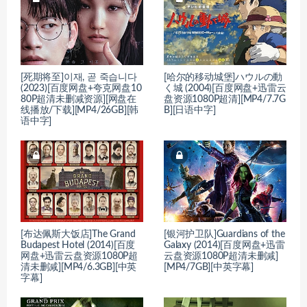
[死期将至]이재, 곧 죽습니다
[哈尔的移动城堡]ハウルの動
(2023)[百度网盘+夸克网盘10
く城 (2004)[百度网盘+迅雷云
80P超清未删减资源][网盘在
盘资源1080P超清][MP4/7.7G
线播放/下载][MP4/26GB][韩
B][日语中字]
语中字]
[布达佩斯大饭店]The Grand
[银河护卫队]Guardians of the
Budapest Hotel (2014)[百度
Galaxy (2014)[百度网盘+迅雷
网盘+迅雷云盘资源1080P超
云盘资源1080P超清未删减]
清未删减][MP4/6.3GB][中英
[MP4/7GB][中英字幕]
字幕]