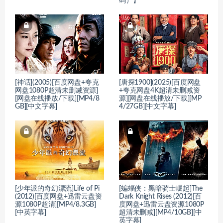
码）】
[神话](2005)[百度网盘+夸克
[唐探1900](2025)[百度网盘
网盘1080P超清未删减资源]
+夸克网盘4K超清未删减资
[网盘在线播放/下载][MP4/8
源][网盘在线播放/下载][MP
GB][中文字幕]
4/27GB][中文字幕]
[少年派的奇幻漂流]Life of Pi
[蝙蝠侠：黑暗骑士崛起]The
(2012)[百度网盘+迅雷云盘资
Dark Knight Rises (2012)[百
源1080P超清][MP4/8.3GB]
度网盘+迅雷云盘资源1080P
[中英字幕]
超清未删减][MP4/10GB][中
英字幕]