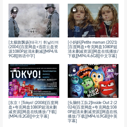
[太极旗飘扬]태극기 휘날리며
[小妈妈]Petite maman (2021)
(2004)[百度网盘+迅雷云盘资
[百度网盘+夸克网盘1080P超
源1080P超清未删减][MP4/8.
清未删减资源][网盘在线播放/
9GB][韩语中字]
下载][MP4/4.6GB][中文字幕]
[东京！]Tokyo! (2008)[百度网
[头脑特工队2]Inside Out 2 (2
盘+夸克网盘1080P超清未删
024)[百度网盘+夸克网盘108
减资源][网盘在线播放/下载]
0P超清未删减资源][网盘在线
[MP4/8.2GB][中文字幕]
播放/下载][MP4/6.9GB][中英
字幕]