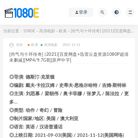
登录
当前位置：
1080E
高清电影
欧美
[尚气与十环传奇] (2021)[百度网盘+迅雷云盘资源1080P超清未删减][MP4/9.7GB][原声中字]
>
>
>
站长
欧美
高清电影
2021-11-11
[尚气与十环传奇] (2021)[百度网盘+迅雷云盘资源1080P超清
未删减][MP4/9.7GB][原声中字]
◎导演: 德斯汀·克里顿
◎编剧: 戴夫·卡拉汉姆 / 史蒂夫·恩格尔哈特 / 吉姆·斯特林
◎主演: 刘思慕 / 梁朝伟 / 奥卡菲娜 / 张梦儿 / 陈法拉 / 更
多…
◎类型: 动作 / 奇幻 / 冒险
◎制片国家/地区: 美国 / 澳大利亚
◎语言: 英语 / 汉语普通话
◎上映日期: 2021-09-03(美国) / 2021-11-12(美国网络)