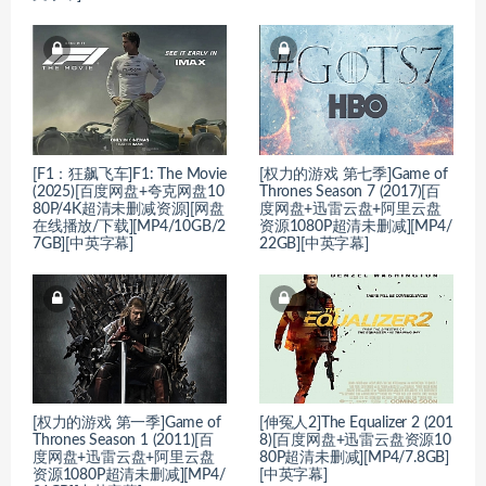
[F1：狂飙飞车]F1: The Movie
[权力的游戏 第七季]Game of
(2025)[百度网盘+夸克网盘10
Thrones Season 7 (2017)[百
80P/4K超清未删减资源][网盘
度网盘+迅雷云盘+阿里云盘
在线播放/下载][MP4/10GB/2
资源1080P超清未删减][MP4/
7GB][中英字幕]
22GB][中英字幕]
[权力的游戏 第一季]Game of
[伸冤人2]The Equalizer 2 (201
Thrones Season 1 (2011)[百
8)[百度网盘+迅雷云盘资源10
度网盘+迅雷云盘+阿里云盘
80P超清未删减][MP4/7.8GB]
资源1080P超清未删减][MP4/
[中英字幕]