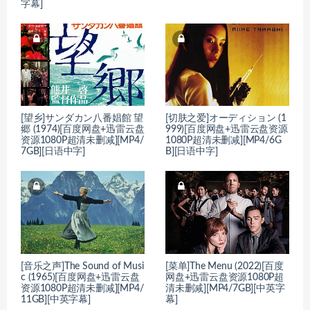
字幕]
[望乡]サンダカン八番娼館 望
[切肤之爱]オーディション (1
郷 (1974)[百度网盘+迅雷云盘
999)[百度网盘+迅雷云盘资源
资源1080P超清未删减][MP4/
1080P超清未删减][MP4/6G
7GB][日语中字]
B][日语中字]
[音乐之声]The Sound of Musi
[菜单]The Menu (2022)[百度
c (1965)[百度网盘+迅雷云盘
网盘+迅雷云盘资源1080P超
资源1080P超清未删减][MP4/
清未删减][MP4/7GB][中英字
11GB][中英字幕]
幕]