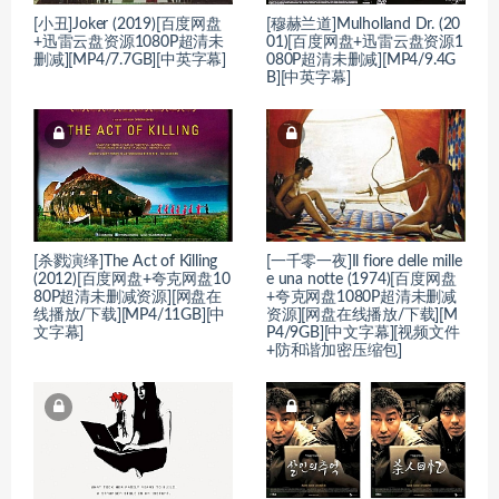
[小丑]Joker (2019)[百度网盘
[穆赫兰道]Mulholland Dr. (20
+迅雷云盘资源1080P超清未
01)[百度网盘+迅雷云盘资源1
删减][MP4/7.7GB][中英字幕]
080P超清未删减][MP4/9.4G
B][中英字幕]
[杀戮演绎]The Act of Killing
[一千零一夜]Il fiore delle mille
(2012)[百度网盘+夸克网盘10
e una notte (1974)[百度网盘
80P超清未删减资源][网盘在
+夸克网盘1080P超清未删减
线播放/下载][MP4/11GB][中
资源][网盘在线播放/下载][M
文字幕]
P4/9GB][中文字幕][视频文件
+防和谐加密压缩包]