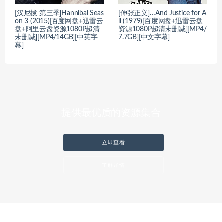
[汉尼拔 第三季]Hannibal Seas
[伸张正义]…And Justice for A
on 3 (2015)[百度网盘+迅雷云
ll (1979)[百度网盘+迅雷云盘
盘+阿里云盘资源1080P超清
资源1080P超清未删减][MP4/
未删减][MP4/14GB][中英字
7.7GB][中文字幕]
幕]
提供最优质的资源集合
立即查看
了解详情