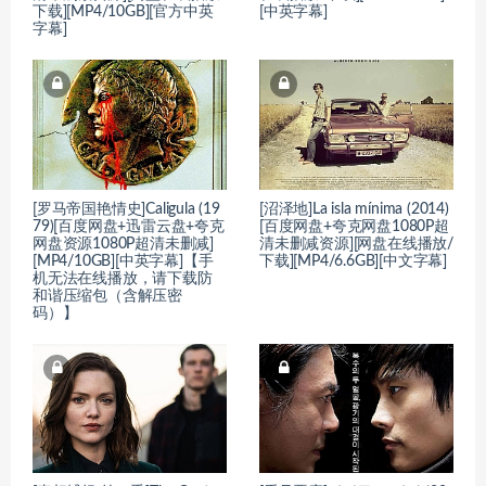
下载][MP4/10GB][官方中英
[中英字幕]
字幕]
[罗马帝国艳情史]Caligula (19
[沼泽地]La isla mínima (2014)
79)[百度网盘+迅雷云盘+夸克
[百度网盘+夸克网盘1080P超
网盘资源1080P超清未删减]
清未删减资源][网盘在线播放/
[MP4/10GB][中英字幕]【手
下载][MP4/6.6GB][中文字幕]
机无法在线播放，请下载防
和谐压缩包（含解压密
码）】