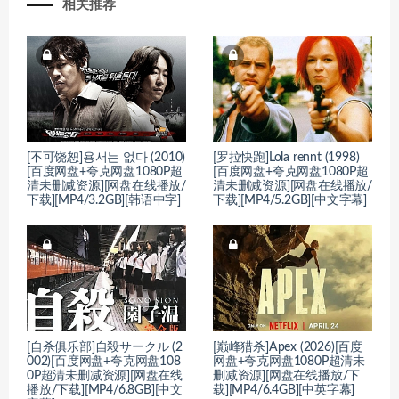
相关推荐
[不可饶恕]용서는 없다 (2010)
[罗拉快跑]Lola rennt (1998)
[百度网盘+夸克网盘1080P超
[百度网盘+夸克网盘1080P超
清未删减资源][网盘在线播放/
清未删减资源][网盘在线播放/
下载][MP4/3.2GB][韩语中字]
下载][MP4/5.2GB][中文字幕]
[自杀俱乐部]自殺サークル (2
[巅峰猎杀]Apex (2026)[百度
002)[百度网盘+夸克网盘108
网盘+夸克网盘1080P超清未
0P超清未删减资源][网盘在线
删减资源][网盘在线播放/下
播放/下载][MP4/6.8GB][中文
载][MP4/6.4GB][中英字幕]