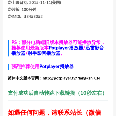
◎上映日期: 2015-11-11(美国)
◎片长: 100分钟
◎IMDb: tt3453052
PS：部分电脑端旧版本播放器可能播放异常，
推荐使用最新版本
Potplayer播放器
/
迅雷影音
播放器
/
射手影音播放器
。
强烈推荐使用
Potplayer播放器
简体中文版本官网：http://potplayer.tv/?lang=zh_CN
支付成功后自动转跳下载链接（10秒左右）
如遇任何问题，请联系站长
（微信