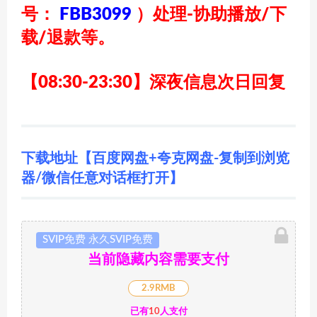
号：
FBB3099
）
处理-协助播放/下
载/退款等。
【08:30-23:30】深夜信息次日回复
下载地址【百度网盘+夸克网盘-复制到浏览
器/微信任意对话框打开】
SVIP免费 永久SVIP免费
当前隐藏内容需要支付
2.9RMB
已有
10
人支付