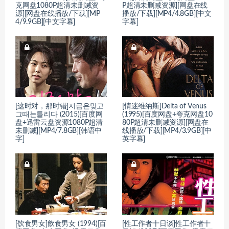
克网盘1080P超清未删减资
P超清未删减资源][网盘在线
源][网盘在线播放/下载][MP
播放/下载][MP4/4.8GB][中文
4/9.9GB][中文字幕]
字幕]
[这时对，那时错]지금은맞고
[情迷维纳斯]Delta of Venus
그때는틀리다 (2015)[百度网
(1995)[百度网盘+夸克网盘10
盘+迅雷云盘资源1080P超清
80P超清未删减资源][网盘在
未删减][MP4/7.8GB][韩语中
线播放/下载][MP4/3.9GB][中
字]
英字幕]
[饮食男女]飲食男女 (1994)[百
[性工作者十日谈]性工作者十