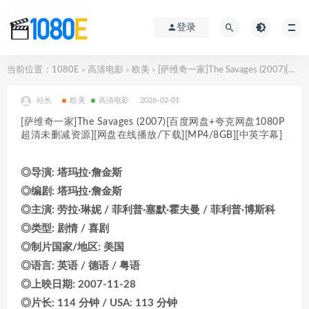
登录
当前位置：
1080E
高清电影
欧美
[萨维奇一家]The Savages (2007)[百度网盘+夸克网盘1080P超清未删减资源][网盘在线播放/下载][MP4/8GB][中英字幕]
>
>
>
站长
欧美
高清电影
2026-02-01
[萨维奇一家]The Savages (2007)[百度网盘+夸克网盘1080P
超清未删减资源][网盘在线播放/下载][MP4/8GB][中英字幕]
◎导演: 塔玛拉·詹金斯
◎编剧: 塔玛拉·詹金斯
◎主演: 劳拉·琳妮 / 菲利普·塞默·霍夫曼 / 菲利普·博斯科
◎类型: 剧情 / 喜剧
◎制片国家/地区: 美国
◎语言: 英语 / 德语 / 粤语
◎上映日期: 2007-11-28
◎片长: 114 分钟 / USA: 113 分钟