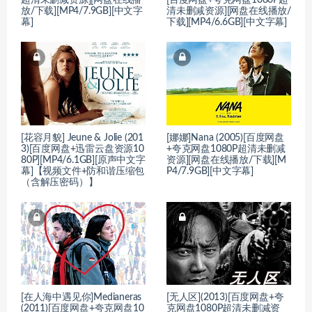
超清未删减资源][网盘在线播
[百度网盘+夸克网盘1080P超
放/下载][MP4/7.9GB][中文字
清未删减资源][网盘在线播放/
幕]
下载][MP4/6.6GB][中文字幕]
[花容月貌] Jeune & Jolie (201
[娜娜]Nana (2005)[百度网盘
3)[百度网盘+迅雷云盘资源10
+夸克网盘1080P超清未删减
80P][MP4/6.1GB][原声中文字
资源][网盘在线播放/下载][M
幕]【视频文件+防和谐压缩包
P4/7.9GB][中文字幕]
（含解压密码）】
[在人海中遇见你]Medianeras
[无人区](2013)[百度网盘+夸
(2011)[百度网盘+夸克网盘10
克网盘1080P超清未删减资