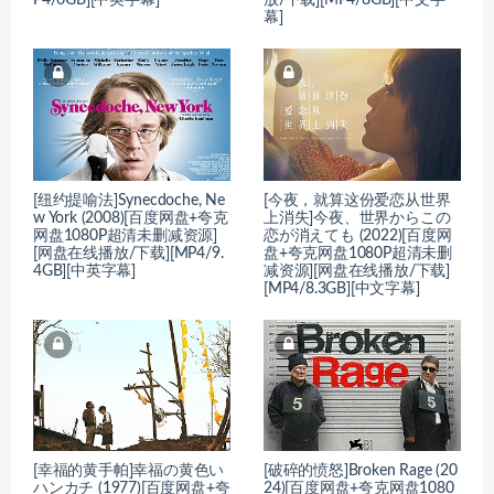
P4/6GB][中英字幕]
放/下载][MP4/8GB][中文字
幕]
[纽约提喻法]Synecdoche, Ne
[今夜，就算这份爱恋从世界
w York (2008)[百度网盘+夸克
上消失]今夜、世界からこの
网盘1080P超清未删减资源]
恋が消えても (2022)[百度网
[网盘在线播放/下载][MP4/9.
盘+夸克网盘1080P超清未删
4GB][中英字幕]
减资源][网盘在线播放/下载]
[MP4/8.3GB][中文字幕]
[幸福的黄手帕]幸福の黄色い
[破碎的愤怒]Broken Rage (20
ハンカチ (1977)[百度网盘+夸
24)[百度网盘+夸克网盘1080