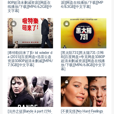
80P超清未删减资源][网盘在
源][网盘在线播放/下载][MP
线播放/下载][MP4/6.2GB][中
4/8.3GB][中文字幕]
文字幕]
[希特勒回来了]Er ist wieder d
[黑太阳731]黑太陽731 (198
a (2015)[百度网盘+迅雷云盘
8)[百度网盘+夸克网盘1080P
资源1080P超清未删减][MP4/
超清未删减资源][网盘在线播
7.5GB][中文字幕]
放/下载][MP4/6.8GB][中文字
幕]
[法外之徒]Bande à part (196
[不要见怪]No Hard Feelings