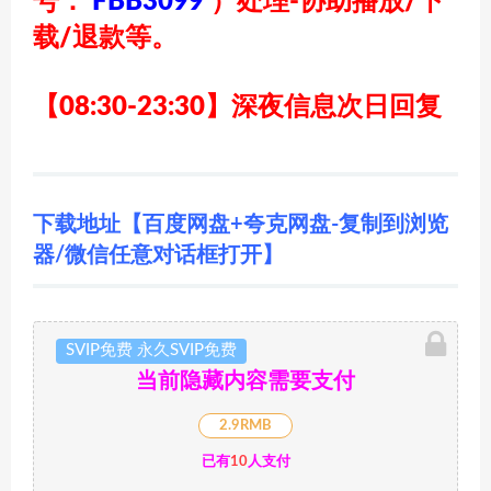
号：
FBB3099
）
处理-协助播放/下
载/退款等。
【08:30-23:30】深夜信息次日回复
下载地址【百度网盘+夸克网盘-复制到浏览
器/微信任意对话框打开】
SVIP免费 永久SVIP免费
当前隐藏内容需要支付
2.9RMB
已有
10
人支付