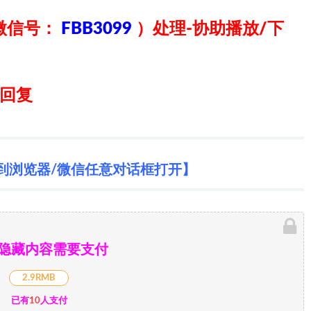
微信号：
FBB3099
）
处理-协助播放/下
日回复
到浏览器/微信任意对话框打开】
隐藏内容需要支付
2.9RMB
已有
10
人支付