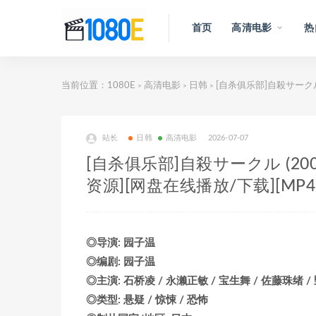
首页
高清电影
热
当前位置：
1080E
高清电影
日韩
[自杀俱乐部]自殺サークル 
>
>
>
站长
日韩
高清电影
2026-07-07
[自杀俱乐部]自殺サークル (20
资源][网盘在线播放/下载][MP4/
◎导演: 园子温
◎编剧: 园子温
◎主演: 石桥凌 / 永濑正敏 / 宝生舞 / 佐藤珠绪 /
◎类型: 悬疑 / 惊悚 / 恐怖