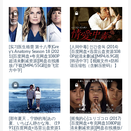
[实习医生格蕾 第十八季]Gre
[人间中毒] 인간중독 (2014)
y’s Anatomy Season 18 (202
[百度网盘+迅雷云盘资源108
1)[百度网盘+夸克网盘1080P
0P超清未删减][MP4/6.9GB]
超清未删减资源][网盘在线播
[韩语中字]【视频文件+防和
放/下载][MP4/55GB][奈飞官
谐压缩包（含解压密码）】
方中字]
[那年夏天，宁静的海]あの
[摇曳的心]ユリゴコロ (2017)
夏、いちばん静かな海。 (19
[百度网盘+夸克网盘1080P超
91)[百度网盘+迅雷云盘资源1
清未删减资源][网盘在线播放/