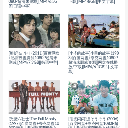
080P超清未删减][MP4/6.5G
下载][MP4/8GB][中文字幕]
B][日语中字]
[熔炉]도가니 (2011)[百度网盘
[小毕的故事]小畢的故事 (198
+迅雷云盘资源1080P超清未
3)[百度网盘+夸克网盘1080P
删减][MP4/7.9GB][韩语中字]
超清未删减资源][网盘在线播
放/下载][MP4/6.1GB][中文字
幕]
[光猪六壮士]The Full Monty
[泪光闪闪]涙そうそう (2006)
(1997)[百度网盘+夸克网盘10
[百度网盘+夸克网盘1080P超