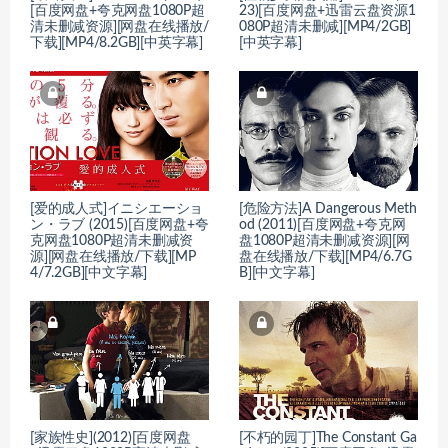
[百度网盘+夸克网盘1080P超
23)[百度网盘+迅雷云盘资源1
清未删减资源][网盘在线播放/
080P超清未删减][MP4/2GB]
下载][MP4/8.2GB][中英字幕]
[中英字幕]
[爱的成人式]イニシエーショ
[危险方法]A Dangerous Meth
ン・ラブ (2015)[百度网盘+夸
od (2011)[百度网盘+夸克网
克网盘1080P超清未删减资
盘1080P超清未删减资源][网
源][网盘在线播放/下载][MP
盘在线播放/下载][MP4/6.7G
4/7.2GB][中文字幕]
B][中文字幕]
[家族性史](2012)[百度网盘
[不朽的园丁]The Constant Ga