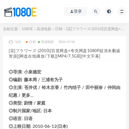
登录
当前位置：
1080E
高清电影
日韩
[花]フラワーズ (2010)[百度网盘+夸克网盘1080P超清未删减资源][网盘在线播放/下载][MP4/7.5GB][中文字幕]
>
>
>
站长
日韩
高清电影
2026-07-06
[花]フラワーズ (2010)[百度网盘+夸克网盘1080P超清未删减
资源][网盘在线播放/下载][MP4/7.5GB][中文字幕]
◎导演: 小泉德宏
◎编剧: 藤本周 / 三浦有为子
◎主演: 苍井优 / 铃木京香 / 竹内结子 / 田中丽奈 / 仲间由
纪惠 / 更多…
◎类型: 剧情 / 家庭
◎制片国家/地区: 日本
◎语言: 日语
◎上映日期: 2010-06-12(日本)