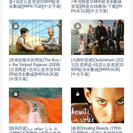
盘+迅雷云盘资源1080P超清
+夸克网盘1080P超清未删减
未删减][MP4/7GB][中文字幕]
资源][网盘在线播放/下载][M
P4/8.5GB][中文字幕]
[穿条纹睡衣的男孩]The Boy i
[乌斯特雷姆]Ouistreham (202
n the Striped Pajamas (2008)
1)[百度网盘+迅雷云盘资源10
[百度网盘+迅雷云盘资源108
80P超清未删减][MP4/6GB]
0P超清未删减][MP4/6.0GB]
[中文字幕]
[中英字幕]
[随风而逝]باد ما را خواهد برد
[偷香]Stealing Beauty (1996)