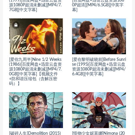
(1999)[百度网盘+迅雷云盘资
[百度网盘+迅雷云盘资源108
源1080P超清未删减][MP4/7.
0P超清][MP4/6.5GB][中英字
7GB][中文字幕]
幕]
[爱你九周半]Nine 1/2 Weeks
[爱在黎明破晓前]Before Sunri
(1986)[百度网盘+迅雷云盘资
se (1995)[百度网盘+迅雷云盘
源1080P超清未删减][MP4/7.
资源1080P超清未删减][MP4/
0GB][中英字幕]【视频文件
6.4GB][中英字幕]
+防和谐压缩包（含解压密
码）】
[破碎人生]Demolition (2015)
[怪物少女妮莫娜]Nimona (20