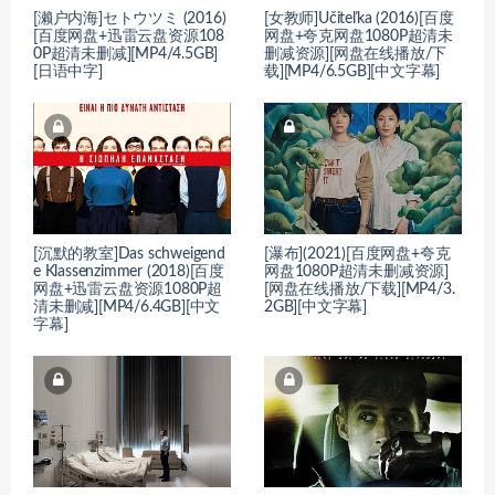
[濑户内海]セトウツミ (2016)
[女教师]Učiteľka (2016)[百度
[百度网盘+迅雷云盘资源108
网盘+夸克网盘1080P超清未
0P超清未删减][MP4/4.5GB]
删减资源][网盘在线播放/下
[日语中字]
载][MP4/6.5GB][中文字幕]
[沉默的教室]Das schweigend
[瀑布](2021)[百度网盘+夸克
e Klassenzimmer (2018)[百度
网盘1080P超清未删减资源]
网盘+迅雷云盘资源1080P超
[网盘在线播放/下载][MP4/3.
清未删减][MP4/6.4GB][中文
2GB][中文字幕]
字幕]