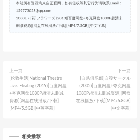
本站所有资源均来自互联网，如有侵权等其它行为请联系Email：
159775053@qq.com
1080E
»
[花]フラワーズ (2010)[百度网盘+夸克网盘1080P超清未
删减资源][网盘在线播放/下载][MP4/7.5GB][中文字幕]
上一篇
下一篇
[伦敦生活]National Theatre
[自杀俱乐部]自殺サークル
Live: Fleabag (2019)[百度网盘
(2002)[百度网盘+夸克网盘
+夸克网盘1080P超清未删减
1080P超清未删减资源][网盘
资源][网盘在线播放/下载]
在线播放/下载][MP4/6.8GB]
[MP4/5.5GB][中英字幕]
[中文字幕]
相关推荐