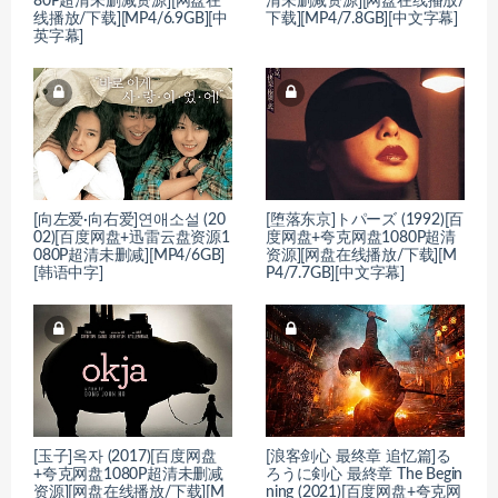
80P超清未删减资源][网盘在
清未删减资源][网盘在线播放/
线播放/下载][MP4/6.9GB][中
下载][MP4/7.8GB][中文字幕]
英字幕]
[向左爱·向右爱]연애소설 (20
[堕落东京]トパーズ (1992)[百
02)[百度网盘+迅雷云盘资源1
度网盘+夸克网盘1080P超清
080P超清未删减][MP4/6GB]
资源][网盘在线播放/下载][M
[韩语中字]
P4/7.7GB][中文字幕]
[玉子]옥자 (2017)[百度网盘
[浪客剑心 最终章 追忆篇]る
+夸克网盘1080P超清未删减
ろうに剣心 最終章 The Begin
资源][网盘在线播放/下载][M
ning (2021)[百度网盘+夸克网