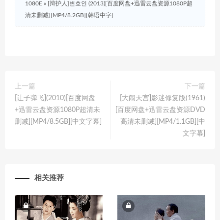
1080E
»
[辩护人]변호인 (2013)[百度网盘+迅雷云盘资源1080P超
清未删减][MP4/8.2GB][韩语中字]
上一篇
下一篇
[让子弹飞](2010)[百度网盘
[大闹天宫]影迷修复版(1961)
+迅雷云盘资源1080P超清未
[百度网盘+迅雷云盘资源DVD
删减][MP4/8.5GB][中文字幕]
高清未删减][MP4/1.1GB][中
文字幕]
相关推荐