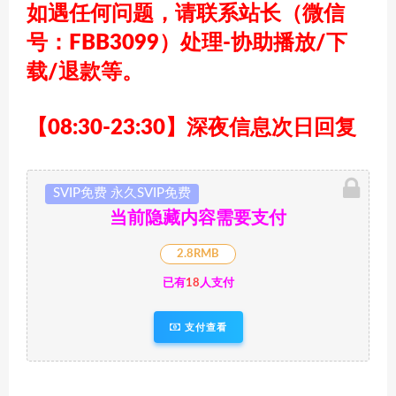
如遇任何问题，请联系站长
（微信
号：FBB3099）
处理-协助播放/下
载/退款等。
【08:30-23:30】深夜信息次日回复
SVIP免费 永久SVIP免费
当前隐藏内容需要支付
2.8RMB
已有
18
人支付
支付查看