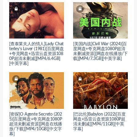
[查泰莱夫人的情人]Lady Chat
[美国内战]Civil War (2024)[百
terley’s Lover (1981)[百度网盘
度网盘+夸克网盘1080P超清
+夸克网盘+迅雷云盘资源108
未删减资源][网盘在线播放/下
0P超清未删减][MP4/6.4GB]
载][MP4/7.3GB][中英字幕]
[中英字幕]
[密探]O Agente Secreto (202
[巴比伦]Babylon (2022)[百度
5)[百度网盘+夸克网盘1080P
网盘+迅雷云盘资源1080P超
超清未删减资源][网盘在线播
清未删减][MP4/11GB][中英
放/下载][MP4/10GB][中文字
字幕]
幕]