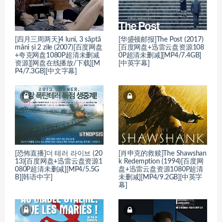
[四月三周两天]4 luni, 3 săptă
[华盛顿邮报]The Post (2017)
mâni și 2 zile (2007)[百度网盘
[百度网盘+迅雷云盘资源108
+夸克网盘1080P超清未删减
0P超清未删减][MP4/7.4GB]
资源][网盘在线播放/下载][M
[中英字幕]
P4/7.3GB][中文字幕]
[恐怖直播]더 테러 라이브 (20
[肖申克的救赎]The Shawshan
13)[百度网盘+迅雷云盘资源1
k Redemption (1994)[百度网
080P超清未删减][MP4/5.5G
盘+迅雷云盘资源1080P超清
B][韩语中字]
未删减][MP4/9.2GB][中英字
幕]