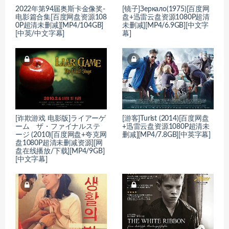
2022年第94届奥斯卡金像奖-
[镜子]Зеркало(1975)[百度网
电影篇合集[百度网盘资源108
盘+迅雷云盘资源1080P超清
0P超清未删减][MP4/104GB]
未删减][MP4/6.9GB][中文字
[中英/中文字幕]
幕]
[诈欺游戏 电影版]ライアーゲ
[游客]Turist (2014)[百度网盘
ーム ザ・ファイナルステ
+迅雷云盘资源1080P超清未
ージ (2010)[百度网盘+夸克网
删减][MP4/7.8GB][中英字幕]
盘1080P超清未删减资源][网
盘在线播放/下载][MP4/9GB]
[中文字幕]