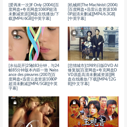
[爱再来一次]If Only (2004)[百
[机械师]The Machinist (2004)
度网盘+夸克网盘1080P超清
[百度网盘+迅雷云盘资源108
未删减资源][网盘在线播放/下
0P超清未删减][MP4/6.3GB]
载][MP4/6GB][中英字幕]
[中英字幕]
[水仙花开]25帧83分钟，与24
[悲情城市](1989)日版DVD AI
帧85分钟版本内容一致 Naiss
修复版[百度网盘+夸克网盘D
ance des pieuvres (2007)[百
VD原盘高清未删减资源][网
度网盘+迅雷云盘资源1080P
盘在线播放/下载][MP4/12G
超清未删减][MP4/5GB][中英
B][中文字幕]
字幕]