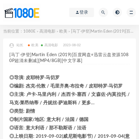
登录
当前位置：
1080E
高清电影
欧美
[马丁·伊登]Martin Eden (2019)[百度网盘+迅雷云盘资源1080P超清未删减][MP4/8GB][中文字幕]
>
>
>
站长
欧美
高清电影
2023-08-02
[马丁·伊登]Martin Eden (2019)[百度网盘+迅雷云盘资源108
0P超清未删减][MP4/8GB][中文字幕]
◎导演: 皮耶特罗·马切罗
◎编剧: 杰克·伦敦 / 毛里齐奥·布拉奇 / 皮耶特罗·马切罗
◎主演: 卢卡·马里内利 / 杰西卡·塞西 / 文森佐·内莫拉托 /
马克·莱昂纳蒂 / 丹妮丝·萨迪斯科 / 更多…
◎类型: 剧情
◎制片国家/地区: 意大利 / 法国 / 德国
◎语言: 意大利语 / 那不勒斯语 / 法语
◎上映日期: 2019-09-02(威尼斯电影节) / 2019-09-04(意