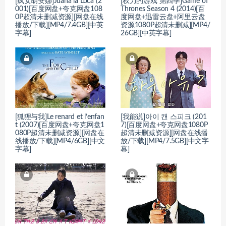
[疯女胡安娜]Juana la Loca (2
[权力的游戏 第四季]Game of
001)[百度网盘+夸克网盘108
Thrones Season 4 (2014)[百
0P超清未删减资源][网盘在线
度网盘+迅雷云盘+阿里云盘
播放/下载][MP4/7.4GB][中英
资源1080P超清未删减][MP4/
字幕]
26GB][中英字幕]
[狐狸与我]Le renard et l’enfan
[我能说]아이 캔 스피크 (201
t (2007)[百度网盘+夸克网盘1
7)[百度网盘+夸克网盘1080P
080P超清未删减资源][网盘在
超清未删减资源][网盘在线播
线播放/下载][MP4/6GB][中文
放/下载][MP4/7.5GB][中文字
字幕]
幕]