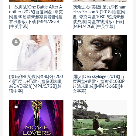
[一战再战]One Battle After A
[无耻之徒(美版) 第九季]Sham
nother (2025)[百度网盘+夸克
eless Season 9 (2018)[百度网
网盘4K超清未删减资源][网盘
盘+夸克网盘1080P超清未删
在线播放/下载][MP4/28GB]
减资源][网盘在线播放/下载]
[中英字幕]
[MP4/42GB][中英字幕]
[撒玛利亚女孩]사마리아 (200
[罪人]Den skyldige (2018)[百
4)[百度云+迅雷云盘资源未删
度网盘+迅雷云盘资源1080P
减DVD高清][MP4/5.7GB][韩
超清未删减][MP4/5.6GB][中
语中字]
文字幕]