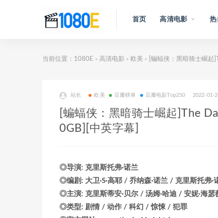
首页
高清电影
热
当前位置：
1080E
高清电影
欧美
[蝙蝠侠：黑暗骑士崛起]The 
>
>
>
站长
欧美
豆瓣榜单
豆瓣电影Top250
2022-01-2
[蝙蝠侠：黑暗骑士崛起]The Dark
0GB][中英字幕]
◎导演: 克里斯托弗·诺兰
◎编剧: 大卫·S·高耶 / 乔纳森·诺兰 / 克里斯托弗·
◎主演: 克里斯蒂安·贝尔 / 汤姆·哈迪 / 安妮·海瑟
◎类型: 剧情 / 动作 / 科幻 / 惊悚 / 犯罪