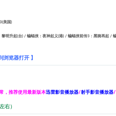
0(美国)
升起(台) / 蝙蝠侠：夜神起义(港) / 蝙蝠侠前传3：黑骑再起 / 蝙蝠侠
到浏览器打开 】
异常，推荐使用最新版本
迅雷影音播放器
/
射手影音播放器
/
秒左右）