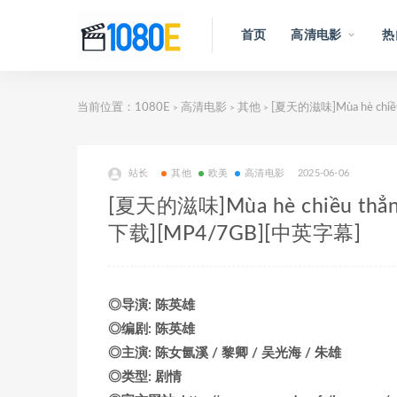
首页
高清电影
热
当前位置：
1080E
高清电影
其他
[夏天的滋味]Mùa hè ch
>
>
>
站长
其他
欧美
高清电影
2025-06-06
[夏天的滋味]Mùa hè chiều 
下载][MP4/7GB][中英字幕]
◎导演: 陈英雄
◎编剧: 陈英雄
◎主演: 陈女氤溪 / 黎卿 / 吴光海 / 朱雄
◎类型: 剧情