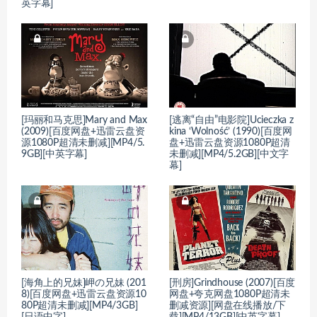
英字幕]
[玛丽和马克思]Mary and Max
[逃离“自由”电影院]Ucieczka z
(2009)[百度网盘+迅雷云盘资
kina ‘Wolność’ (1990)[百度网
源1080P超清未删减][MP4/5.
盘+迅雷云盘资源1080P超清
9GB][中英字幕]
未删减][MP4/5.2GB][中文字
幕]
[海角上的兄妹]岬の兄妹 (201
[刑房]Grindhouse (2007)[百度
8)[百度网盘+迅雷云盘资源10
网盘+夸克网盘1080P超清未
80P超清未删减][MP4/3GB]
删减资源][网盘在线播放/下
[日语中字]
载][MP4/13GB][中英字幕]