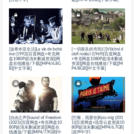
[波希米亚生活]La vie de bohè
[一切善良的市民们]Všichni d
me (1992)[百度网盘+夸克网
obří rodáci (1969)[百度网盘
盘1080P超清未删减资源][网
+夸克网盘1080P超清未删减
盘在线播放/下载][MP4/6.8G
资源][网盘在线播放/下载][M
B][中文字幕]
P4/8GB][中文字幕]
[自由之声]Sound of Freedom
[巴黎，我爱你]Kyss mig (201
(2023)[百度网盘+夸克网盘10
1)[百度网盘+迅雷云盘资源10
80P超清未删减资源][网盘在
80P超清未删减][MP4/6.7GB]
线播放/下载][MP4/7.9GB][中
[原声中字]