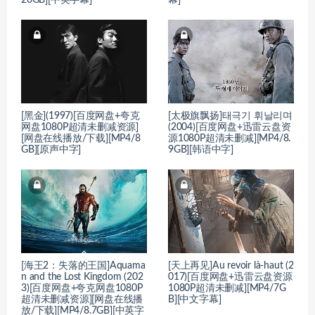
[黑金](1997)[百度网盘+夸克
[太极旗飘扬]태극기 휘날리며
网盘1080P超清未删减资源]
(2004)[百度网盘+迅雷云盘资
[网盘在线播放/下载][MP4/8
源1080P超清未删减][MP4/8.
GB][原声中字]
9GB][韩语中字]
[海王2：失落的王国]Aquama
[天上再见]Au revoir là-haut (2
n and the Lost Kingdom (202
017)[百度网盘+迅雷云盘资源
3)[百度网盘+夸克网盘1080P
1080P超清未删减][MP4/7G
超清未删减资源][网盘在线播
B][中文字幕]
放/下载][MP4/8.7GB][中英字