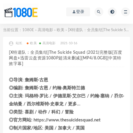
登录
当前位置：
1080E
高清电影
欧美
[X特遣队：全员集结]The Suicide Squad (2021)完整版[百度网盘+迅雷云盘资源1080P超清未删减][MP4/8.0GB][中英特效字幕]
>
>
>
站长
欧美
高清电影
2021-10-16
[X特遣队：全员集结]The Suicide Squad (2021)完整版[百度
网盘+迅雷云盘资源1080P超清未删减][MP4/8.0GB][中英特
效字幕]
◎导演: 詹姆斯·古恩
◎编剧: 詹姆斯·古恩 / 约翰·奥斯特兰德
◎主演: 玛格特·罗比 / 伊德里斯·艾尔巴 / 约翰·塞纳 / 乔尔·
金纳曼 / 西尔维斯特·史泰龙 / 更多…
◎类型: 喜剧 / 动作 / 科幻 / 冒险
◎官方网站: https://www.thesuicidesquad.net
◎制片国家/地区: 美国 / 加拿大 / 英国