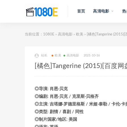
首页
高清电影
热
当前位置：
1080E
高清电影
欧美
[橘色]Tangerine (2
>
>
>
站长
欧美
高清电影
2021-10-16
[橘色]Tangerine (2015)
◎导演: 肖恩·贝克
◎编剧: 肖恩·贝克 / 克里斯·贝格齐
◎主演: 吉塔娜·罗德里格斯 / 米娅·泰勒 / 卡伦·卡
◎类型: 剧情 / 喜剧 / 同性
◎制片国家/地区: 美国