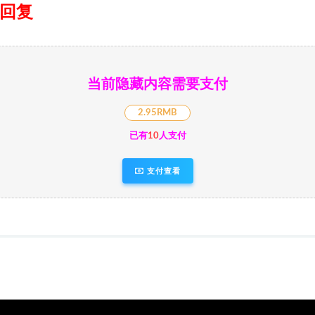
日回复
当前隐藏内容需要支付
2.95RMB
已有
10
人支付
支付查看