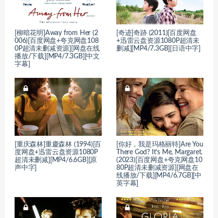
[柳暗花明]Away from Her (2
[奇迹]奇跡 (2011)[百度网盘
006)[百度网盘+夸克网盘108
+迅雷云盘资源1080P超清未
0P超清未删减资源][网盘在线
删减][MP4/7.3GB][日语中字]
播放/下载][MP4/7.3GB][中文
字幕]
[重庆森林]重慶森林 (1994)[百
[你好，我是玛格丽特]Are You
度网盘+迅雷云盘资源1080P
There God? It’s Me, Margaret.
超清未删减][MP4/6.6GB][原
(2023)[百度网盘+夸克网盘10
声中字]
80P超清未删减资源][网盘在
线播放/下载][MP4/6.7GB][中
英字幕]