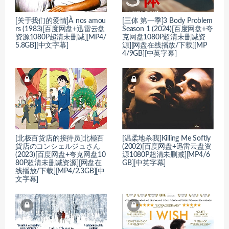
[关于我们的爱情]À nos amou
[三体 第一季]3 Body Problem
rs (1983)[百度网盘+迅雷云盘
Season 1 (2024)[百度网盘+夸
资源1080P超清未删减][MP4/
克网盘1080P超清未删减资
5.8GB][中文字幕]
源][网盘在线播放/下载][MP
4/9GB][中英字幕]
[北极百货店的接待员]北極百
[温柔地杀我]Killing Me Softly
貨店のコンシェルジュさん
(2002)[百度网盘+迅雷云盘资
(2023)[百度网盘+夸克网盘10
源1080P超清未删减][MP4/6
80P超清未删减资源][网盘在
GB][中英字幕]
线播放/下载][MP4/2.3GB][中
文字幕]