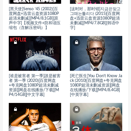
[黑天使]Senso ’45 (2002)[百
[这时对，那时错]지금은맞고
度网盘+迅雷云盘资源1080P
그때는틀리다 (2015)[百度网
超清未删减][MP4/8.1GB][原
盘+迅雷云盘资源1080P超清
声中字]【视频文件+防和谐压
未删减][MP4/7.8GB][韩语中
缩包（含解压密码）】
字]
[谁是被害者 第一季]誰是被害
[死亡医生]You Don’t Know Ja
者 第一季 (2020)[百度网盘
ck (2010)[百度网盘+夸克网盘
+夸克网盘1080P超清未删减
1080P超清未删减资源][网盘
资源][网盘在线播放/下载][M
在线播放/下载][MP4/8.4GB]
P4/14GB][中文字幕]
[中英字幕]