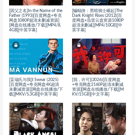
[因父之名]In the Name of the
[蝙蝠侠：黑暗骑士崛起]The
Father (1993)[百度网盘+夸克
Dark Knight Rises (2012)[百
网盘1080P超清未删减资源]
度网盘+迅雷云盘资源1080P
[网盘在线播放/下载][MP4/8.
超清未删减][MP4/10GB][中
4GB][中英字幕]
英字幕]
[妥瑞氏与我]I Swear (2025)
[我，许可](2026)[百度网盘
[百度网盘+夸克网盘4K超清
+夸克网盘2160P超清未删减
未删减资源][网盘在线播放/下
资源][网盘在线播放/下载][M
载][MKV/5.3GB][中英字幕]
KV/15GB][中文字幕]