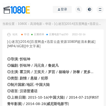
登录
当前位置：
1080E
高清电影
华语
[心迷宫](2014)[百度网盘+迅雷云盘资源1080P超清未删减][MP4/6GB][中文字幕]
>
>
>
站长
华语
豆瓣榜单
豆瓣电影Top250
2022-02-16
[心迷宫](2014)[百度网盘+迅雷云盘资源1080P超清未删减]
[MP4/6GB][中文字幕]
◎导演: 忻钰坤
◎编剧: 忻钰坤 / 冯元良 / 鲁妮凡
◎主演: 霍卫民 / 王笑天 / 罗芸 / 杨瑜珍 / 孙黎 / 更多…
◎类型: 剧情 / 悬疑 / 犯罪
◎制片国家/地区: 中国大陆
◎语言: 汉语普通话
◎上映日期: 2015-10-16(中国大陆) / 2014-07-21(FIRST
青年影展) / 2014-08-28(威尼斯电影节)