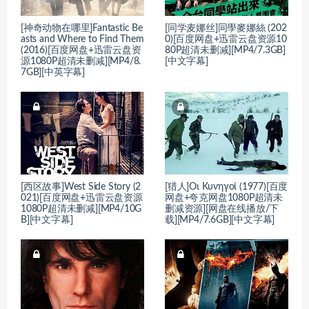
[神奇动物在哪里]Fantastic Be
[同学麦娜丝]同學麥娜絲 (202
asts and Where to Find Them
0)[百度网盘+迅雷云盘资源10
(2016)[百度网盘+迅雷云盘资
80P超清未删减][MP4/7.3GB]
源1080P超清未删减][MP4/8.
[中文字幕]
7GB][中英字幕]
[西区故事]West Side Story (2
[猎人]Οι Κυνηγοί (1977)[百度
021)[百度网盘+迅雷云盘资源
网盘+夸克网盘1080P超清未
1080P超清未删减][MP4/10G
删减资源][网盘在线播放/下
B][中文字幕]
载][MP4/7.6GB][中文字幕]