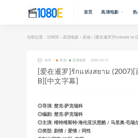
首页
高清电影
热
当前位置：
1080E
高清电影
其他
[爱在暹罗]รักแห่งสย
>
>
>
站长
其他
高清电影
2026-03-17
[爱在暹罗]รักแห่งสยาม (2
B][中文字幕]
◎导演: 楚克·萨克瑞科
◎编剧: 楚克·萨克瑞科
◎主演: 维特维斯特·海伦亚沃恩酷 / 马里奥·毛瑞尔 
◎类型: 剧情 / 爱情 / 同性