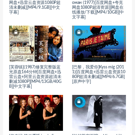
网盘+迅雷云盘资源1080P超
оман (1977)[百度网盘+夸克
清未删减][MP4/9.1GB][中文
网盘1080P超清资源][网盘在
字幕]
线播放/下载][MP4/10GB][中
文字幕]
[芙蓉镇](1987)修复完整版蓝
[巴黎，我爱你]Kyss mig (201
光原盘164分钟[百度网盘+迅
1)[百度网盘+迅雷云盘资源10
雷云盘+阿里云盘资源超清未
80P超清未删减][MP4/6.7GB]
删减1080P][MP4/13GB/40G
[原声中字]
B][中文字幕]