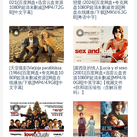
021)[百度网盘+迅雷云盘资源
戀愛 (2024)[百度网盘+夸克网
1080P超清未删减][MP4/7.2G
盘1080P超清未删减资源][网
B][中文字幕]
盘在线播放/下载][MKV/6.3G
B][粤语中字]
[天堂孤影]Varjoja paratiisissa
[露西亚的情人]Lucía y el sexo
(1986)[百度网盘+夸克网盘10
(2001)[百度网盘+迅雷云盘资
80P超清未删减资源][网盘在
源1080P超清未删减][MP4/8.
线播放/下载][MP4/4.9GB][中
0GB][中英字幕]【视频文件
文字幕]
+防和谐压缩包（含解压密
码）】