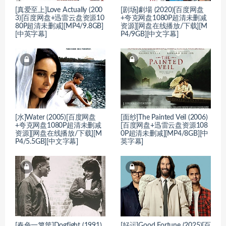
[真爱至上]Love Actually (200
[剧场]劇場 (2020)[百度网盘
3)[百度网盘+迅雷云盘资源10
+夸克网盘1080P超清未删减
80P超清未删减][MP4/9.8GB]
资源][网盘在线播放/下载][M
[中英字幕]
P4/9GB][中文字幕]
[水]Water (2005)[百度网盘
[面纱]The Painted Veil (2006)
+夸克网盘1080P超清未删减
[百度网盘+迅雷云盘资源108
资源][网盘在线播放/下载][M
0P超清未删减][MP4/8GB][中
P4/5.5GB][中文字幕]
英字幕]
[春色一箩筐]Dogfight (1991)
[好运]Good Fortune (2025)[百