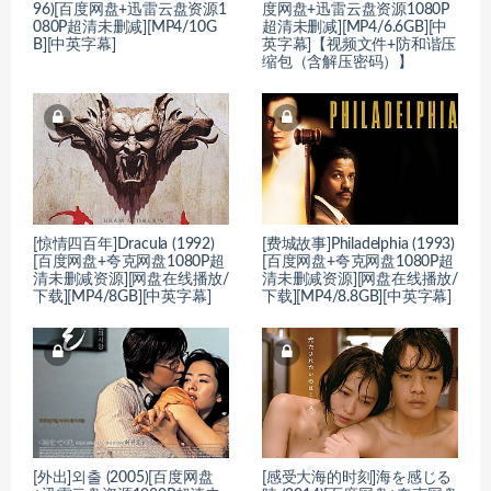
96)[百度网盘+迅雷云盘资源1
度网盘+迅雷云盘资源1080P
080P超清未删减][MP4/10G
超清未删减][MP4/6.6GB][中
B][中英字幕]
英字幕]【视频文件+防和谐压
缩包（含解压密码）】
[惊情四百年]Dracula (1992)
[费城故事]Philadelphia (1993)
[百度网盘+夸克网盘1080P超
[百度网盘+夸克网盘1080P超
清未删减资源][网盘在线播放/
清未删减资源][网盘在线播放/
下载][MP4/8GB][中英字幕]
下载][MP4/8.8GB][中英字幕]
[外出]외출 (2005)[百度网盘
[感受大海的时刻]海を感じる