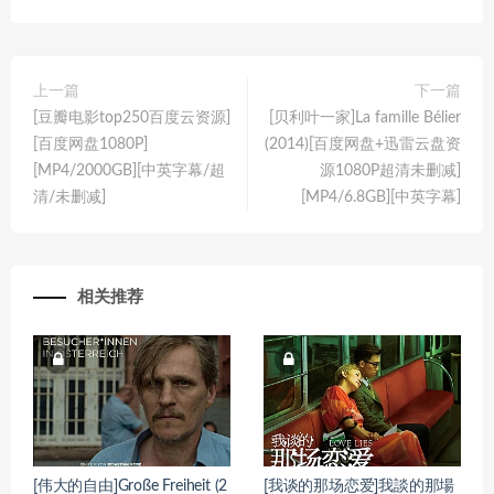
上一篇
下一篇
[豆瓣电影top250百度云资源]
[贝利叶一家]La famille Bélier
[百度网盘1080P]
(2014)[百度网盘+迅雷云盘资
[MP4/2000GB][中英字幕/超
源1080P超清未删减]
清/未删减]
[MP4/6.8GB][中英字幕]
相关推荐
[伟大的自由]Große Freiheit (2
[我谈的那场恋爱]我談的那場