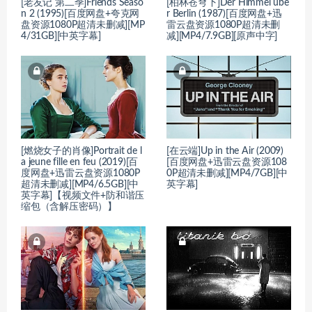
[老友记 第二季]Friends Seaso
[柏林苍穹下]Der Himmel übe
n 2 (1995)[百度网盘+夸克网
r Berlin (1987)[百度网盘+迅
盘资源1080P超清未删减][MP
雷云盘资源1080P超清未删
4/31GB][中英字幕]
减][MP4/7.9GB][原声中字]
[燃烧女子的肖像]Portrait de l
[在云端]Up in the Air (2009)
a jeune fille en feu (2019)[百
[百度网盘+迅雷云盘资源108
度网盘+迅雷云盘资源1080P
0P超清未删减][MP4/7GB][中
超清未删减][MP4/6.5GB][中
英字幕]
英字幕]【视频文件+防和谐压
缩包（含解压密码）】