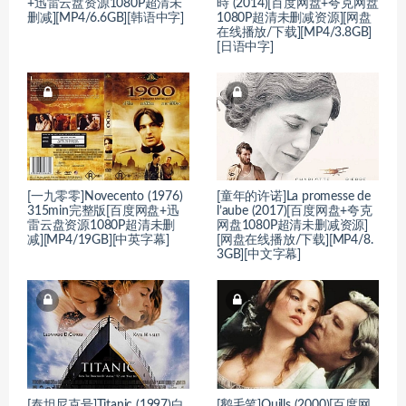
+迅雷云盘资源1080P超清未
時 (2014)[百度网盘+夸克网盘
删减][MP4/6.6GB][韩语中字]
1080P超清未删减资源][网盘
在线播放/下载][MP4/3.8GB]
[日语中字]
[一九零零]Novecento (1976)
[童年的许诺]La promesse de
315min完整版[百度网盘+迅
l’aube (2017)[百度网盘+夸克
雷云盘资源1080P超清未删
网盘1080P超清未删减资源]
减][MP4/19GB][中英字幕]
[网盘在线播放/下载][MP4/8.
3GB][中文字幕]
[泰坦尼克号]Titanic (1997)白
[鹅毛笔]Quills (2000)[百度网