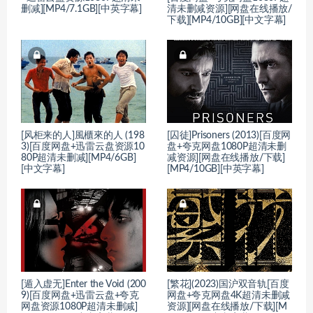
删减][MP4/7.1GB][中英字幕]
清未删减资源][网盘在线播放/
下载][MP4/10GB][中文字幕]
[风柜来的人]風櫃來的人 (198
[囚徒]Prisoners (2013)[百度网
3)[百度网盘+迅雷云盘资源10
盘+夸克网盘1080P超清未删
80P超清未删减][MP4/6GB]
减资源][网盘在线播放/下载]
[中文字幕]
[MP4/10GB][中英字幕]
[遁入虚无]Enter the Void (200
[繁花](2023)国沪双音轨[百度
9)[百度网盘+迅雷云盘+夸克
网盘+夸克网盘4K超清未删减
网盘资源1080P超清未删减]
资源][网盘在线播放/下载][M