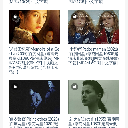
[MP4/10GB][中文字幕]
P4/51GB][中文字幕]
[艺伎回忆录]Memoirs of a Ge
[小妈妈]Petite maman (2021)
isha (2005)[百度网盘+迅雷云
[百度网盘+夸克网盘1080P超
盘资源1080P超清未删减][MP
清未删减资源][网盘在线播放/
4/7.6GB][原声中字]【视频文
下载][MP4/4.6GB][中文字幕]
件+防和谐压缩包（含解压密
码）】
[便衣警察]Plainclothes (2025)
[幻之光]幻の光 (1995)[百度网
[百度网盘+夸克网盘1080P超
盘+夸克网盘1080P超清未删