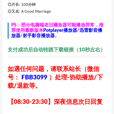
◎片长: 100分钟
◎又名: A Good Marriage
PS：部分电脑端老旧播放器可能播放异常，推
荐使用最新版本
Potplayer播放器
/
迅雷影音播
放器
/
射手影音播放器
。
支付成功后自动转跳下载链接（10秒左右）
如遇任何问题，请联系站长
（微信
号：
FBB3099
）
处理-协助播放/下
载/退款等。
【08:30-23:30】深夜信息次日回复