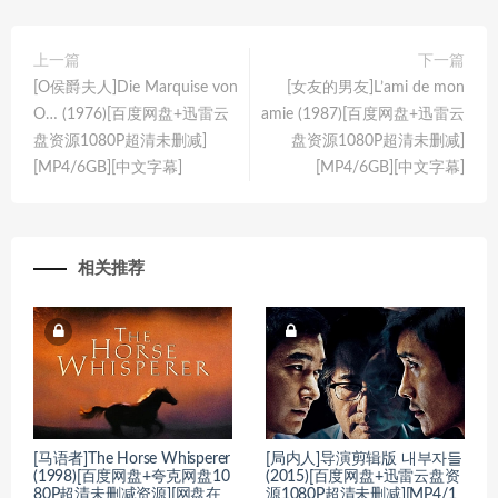
上一篇
下一篇
[O侯爵夫人]Die Marquise von
[女友的男友]L’ami de mon
O… (1976)[百度网盘+迅雷云
amie (1987)[百度网盘+迅雷云
盘资源1080P超清未删减]
盘资源1080P超清未删减]
[MP4/6GB][中文字幕]
[MP4/6GB][中文字幕]
相关推荐
[马语者]The Horse Whisperer
[局内人]导演剪辑版 내부자들
(1998)[百度网盘+夸克网盘10
(2015)[百度网盘+迅雷云盘资
80P超清未删减资源][网盘在
源1080P超清未删减][MP4/1