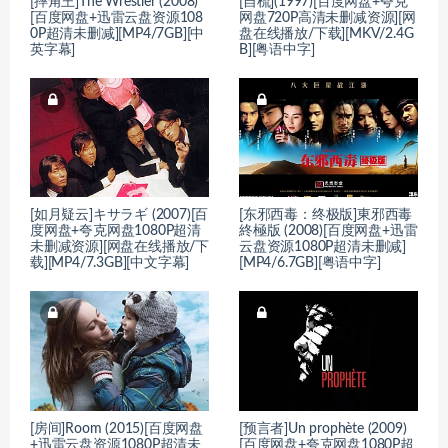
[摔角王]The Wrestler (2008)
[自梳](1997)[百度网盘+夸克
[百度网盘+迅雷云盘资源108
网盘720P高清未删减资源][网
0P超清未删减][MP4/7GB][中
盘在线播放/下载][MKV/2.4G
英字幕]
B][粤语中字]
[如月疑云]キサラギ (2007)[百
[东邪西毒：终极版]東邪西毒
度网盘+夸克网盘1080P超清
終極版 (2008)[百度网盘+迅雷
未删减资源][网盘在线播放/下
云盘资源1080P超清未删减]
载][MP4/7.3GB][中文字幕]
[MP4/6.7GB][粤语中字]
[房间]Room (2015)[百度网盘
[预言者]Un prophète (2009)
+迅雷云盘资源1080P超清未
[百度网盘+夸克网盘1080P超