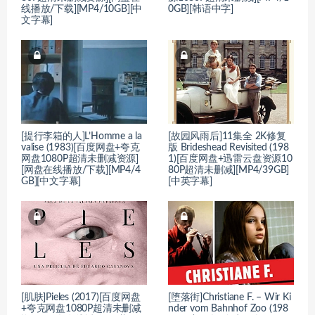
线播放/下载][MP4/10GB][中
0GB][韩语中字]
文字幕]
[提行李箱的人]L’Homme a la
[故园风雨后]11集全 2K修复
valise (1983)[百度网盘+夸克
版 Brideshead Revisited (198
网盘1080P超清未删减资源]
1)[百度网盘+迅雷云盘资源10
[网盘在线播放/下载][MP4/4
80P超清未删减][MP4/39GB]
GB][中文字幕]
[中英字幕]
[肌肤]Pieles (2017)[百度网盘
[堕落街]Christiane F. – Wir Ki
+夸克网盘1080P超清未删减
nder vom Bahnhof Zoo (198