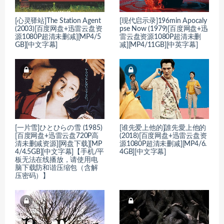
[心灵驿站]The Station Agent
[现代启示录]196min Apocaly
(2003)[百度网盘+迅雷云盘资
pse Now (1979)[百度网盘+迅
源1080P超清未删减][MP4/5
雷云盘资源1080P超清未删
GB][中文字幕]
减][MP4/11GB][中英字幕]
[一片雪]ひとひらの雪 (1985)
[谁先爱上他的]誰先愛上他的
[百度网盘+迅雷云盘720P高
(2018)[百度网盘+迅雷云盘资
清未删减资源][网盘下载][MP
源1080P超清未删减][MP4/6.
4/4.5GB][中文字幕]【手机/平
4GB][中文字幕]
板无法在线播放，请使用电
脑下载防和谐压缩包（含解
压密码）】