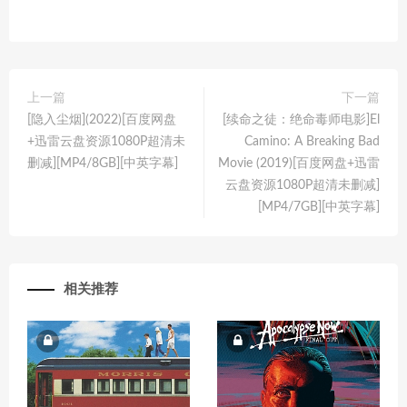
上一篇
下一篇
[隐入尘烟](2022)[百度网盘
[续命之徒：绝命毒师电影]El
+迅雷云盘资源1080P超清未
Camino: A Breaking Bad
删减][MP4/8GB][中英字幕]
Movie (2019)[百度网盘+迅雷
云盘资源1080P超清未删减]
[MP4/7GB][中英字幕]
相关推荐