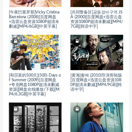
[午夜巴塞罗那]Vicky Cristina
[共同警备区]공동경비구역 JS
Barcelona (2008)[百度网盘
A (2000)[百度网盘+迅雷云盘
+迅雷云盘资源1080P超清未
资源1080P超清未删减][MP4/
删减][MP4/6GB][中英字幕]
7GB][韩语中字]
[和莎莫的500天](500) Days o
[黄海]황해 (2010)导演剪辑版
f Summer (2009)[百度网盘
[百度网盘+迅雷云盘资源108
+夸克网盘1080P超清未删减
0P超清未删减][MP4/9GB][韩
资源][网盘在线播放/下载][M
语中字]
P4/6.3GB][中英字幕]