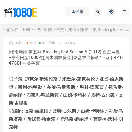
登录
当前位置：
1080E
热门剧集
欧美
[绝命毒师 第五季]Breaking Bad Season 5 (2012)[百度网盘+夸克网盘1080P超清未删减资源][网盘在线播放/下载][MP4/47GB][中英字幕]
>
>
>
站长
欧美
热门剧集
2023-08-01
[绝命毒师 第五季]Breaking Bad Season 5 (2012)[百度网盘
+夸克网盘1080P超清未删减资源][网盘在线播放/下载][MP4/
47GB][中英字幕]
◎导演: 迈克尔·斯洛维斯 / 米歇尔·麦克拉伦 / 亚当·伯恩斯
坦 / 莱恩·约翰逊 / 乔治·马斯塔斯 / 科林·巴克西 / 托马斯·
施纳泽 / 布莱恩·科兰斯顿 / 山姆·卡特林 / 皮特·古尔德 / 文
斯·吉里根
◎编剧: 文斯·吉里根 / 皮特·古尔德 / 山姆·卡特林 / 乔治·马
斯塔斯 / 詹妮弗·哈金森 / 托马斯·施纳泽 / 莫伊拉·沃利-贝
克特