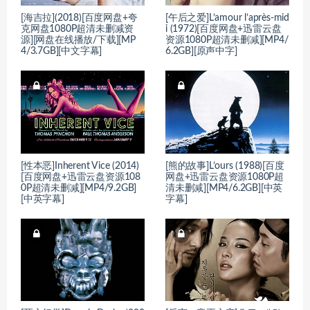
[海吉拉](2018)[百度网盘+夸
[午后之爱]L’amour l’après-mid
克网盘1080P超清未删减资
i (1972)[百度网盘+迅雷云盘
源][网盘在线播放/下载][MP
资源1080P超清未删减][MP4/
4/3.7GB][中文字幕]
6.2GB][原声中字]
[性本恶]Inherent Vice (2014)
[熊的故事]L’ours (1988)[百度
[百度网盘+迅雷云盘资源108
网盘+迅雷云盘资源1080P超
0P超清未删减][MP4/9.2GB]
清未删减][MP4/6.2GB][中英
[中英字幕]
字幕]