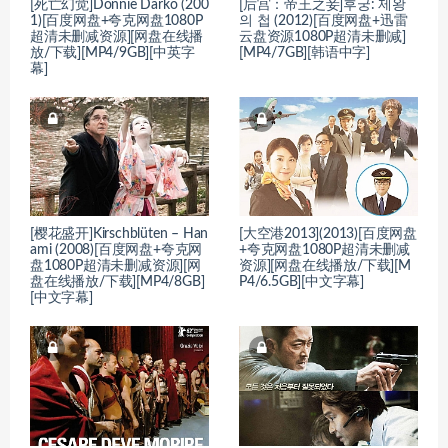
[死亡幻觉]Donnie Darko (200
[后宫：帝王之妾]후궁: 제왕
1)[百度网盘+夸克网盘1080P
의 첩 (2012)[百度网盘+迅雷
超清未删减资源][网盘在线播
云盘资源1080P超清未删减]
放/下载][MP4/9GB][中英字
[MP4/7GB][韩语中字]
幕]
[樱花盛开]Kirschblüten – Han
[大空港2013](2013)[百度网盘
ami (2008)[百度网盘+夸克网
+夸克网盘1080P超清未删减
盘1080P超清未删减资源][网
资源][网盘在线播放/下载][M
盘在线播放/下载][MP4/8GB]
P4/6.5GB][中文字幕]
[中文字幕]