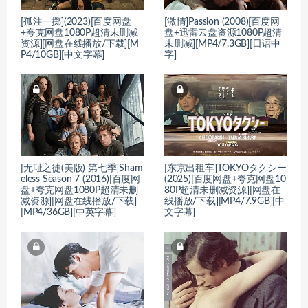
[孤注一掷](2023)[百度网盘
[激情]Passion (2008)[百度网
+夸克网盘1080P超清未删减
盘+迅雷云盘资源1080P超清
资源][网盘在线播放/下载][M
未删减][MP4/7.3GB][日语中
P4/10GB][中文字幕]
字]
[无耻之徒(美版) 第七季]Sham
[东京出租车]TOKYOタクシー
eless Season 7 (2016)[百度网
(2025)[百度网盘+夸克网盘10
盘+夸克网盘1080P超清未删
80P超清未删减资源][网盘在
减资源][网盘在线播放/下载]
线播放/下载][MP4/7.9GB][中
[MP4/36GB][中英字幕]
文字幕]