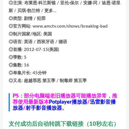
◎主演: 布莱恩·科兰斯顿 / 亚伦·保尔 / 安娜·冈 / 迪恩·诺里
斯 / 贝琪·勃兰特 / 更多…
◎类型: 剧情 / 犯罪
◎官方网站: www.amctv.com/shows/breaking-bad
◎制片国家/地区: 美国
◎语言: 英语 / 西班牙语 / 德语
◎首播: 2012-07-15(美国)
◎季数: 5
◎集数: 16
◎单集片长: 45分钟
◎又名: 超越罪恶 第五季 / 制毒师 第五季
PS：部分电脑端老旧播放器可能播放异常，推
荐使用最新版本
Potplayer播放器
/
迅雷影音播
放器
/
射手影音播放器
。
支付成功后自动转跳下载链接（10秒左右）