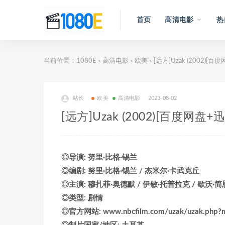
首页
高清电影
热
当前位置：
1080E
高清电影
欧美
[远方]Uzak (2002)
>
>
>
站长
欧美
高清电影
2023-08-02
[远方]Uzak (2002)[百度网
◎导演: 努里·比格·锡兰
◎编剧: 努里·比格·锡兰 / 杰米尔·卡武克丘
◎主演: 穆扎菲·奥德默 / 伊敏·托普拉克 / 歇沃·简
◎类型: 剧情
◎官方网站: www.nbcfilm.com/uzak/uzak.php?