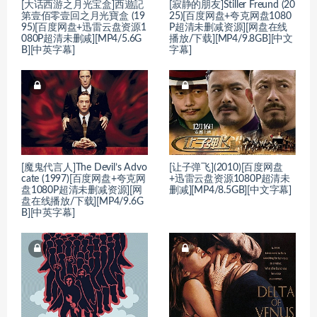
[大话西游之月光宝盒]西遊記
[寂静的朋友]Stiller Freund (20
第壹佰零壹回之月光寶盒 (19
25)[百度网盘+夸克网盘1080
95)[百度网盘+迅雷云盘资源1
P超清未删减资源][网盘在线
080P超清未删减][MP4/5.6G
播放/下载][MP4/9.8GB][中文
B][中英字幕]
字幕]
[魔鬼代言人]The Devil’s Advo
[让子弹飞](2010)[百度网盘
cate (1997)[百度网盘+夸克网
+迅雷云盘资源1080P超清未
盘1080P超清未删减资源][网
删减][MP4/8.5GB][中文字幕]
盘在线播放/下载][MP4/9.6G
B][中英字幕]