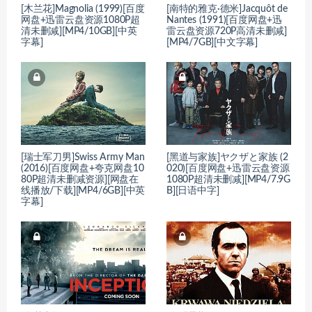
[木兰花]Magnolia (1999)[百度
[南特的雅克·德米]Jacquôt de
网盘+迅雷云盘资源1080P超
Nantes (1991)[百度网盘+迅
清未删减][MP4/10GB][中英
雷云盘资源720P高清未删减]
字幕]
[MP4/7GB][中文字幕]
[瑞士军刀男]Swiss Army Man
[黑道与家族]ヤクザと家族 (2
(2016)[百度网盘+夸克网盘10
020)[百度网盘+迅雷云盘资源
80P超清未删减资源][网盘在
1080P超清未删减][MP4/7.9G
线播放/下载][MP4/6GB][中英
B][日语中字]
字幕]