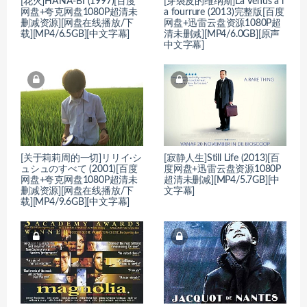
[花火]HANA-BI (1997)[百度
[穿裘皮的维纳斯]La Vénus à l
网盘+夸克网盘1080P超清未
a fourrure (2013)完整版[百度
删减资源][网盘在线播放/下
网盘+迅雷云盘资源1080P超
载][MP4/6.5GB][中文字幕]
清未删减][MP4/6.0GB][原声
中文字幕]
[关于莉莉周的一切]リリイ·シ
[寂静人生]Still Life (2013)[百
ュシュのすべて (2001)[百度
度网盘+迅雷云盘资源1080P
网盘+夸克网盘1080P超清未
超清未删减][MP4/5.7GB][中
删减资源][网盘在线播放/下
文字幕]
载][MP4/9.6GB][中文字幕]