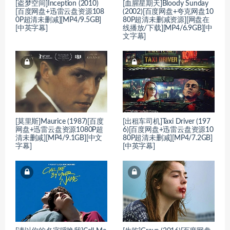
[盗梦空间]Inception (2010)
[血腥星期天]Bloody Sunday
[百度网盘+迅雷云盘资源108
(2002)[百度网盘+夸克网盘10
0P超清未删减][MP4/9.5GB]
80P超清未删减资源][网盘在
[中英字幕]
线播放/下载][MP4/6.9GB][中
文字幕]
[莫里斯]Maurice (1987)[百度
[出租车司机]Taxi Driver (197
网盘+迅雷云盘资源1080P超
6)[百度网盘+迅雷云盘资源10
清未删减][MP4/9.1GB][中文
80P超清未删减][MP4/7.2GB]
字幕]
[中英字幕]