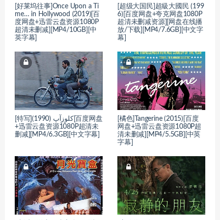
[好莱坞往事]Once Upon a Ti
[超级大国民]超級大國民 (199
me… in Hollywood (2019)[百
6)[百度网盘+夸克网盘1080P
度网盘+迅雷云盘资源1080P
超清未删减资源][网盘在线播
超清未删减][MP4/10GB][中
放/下载][MP4/7.6GB][中文字
英字幕]
幕]
[特写]کلوزآپ (1990)[百度网盘
[橘色]Tangerine (2015)[百度
+迅雷云盘资源1080P超清未
网盘+迅雷云盘资源1080P超
删减][MP4/6.3GB][中文字幕]
清未删减][MP4/5.5GB][中英
字幕]