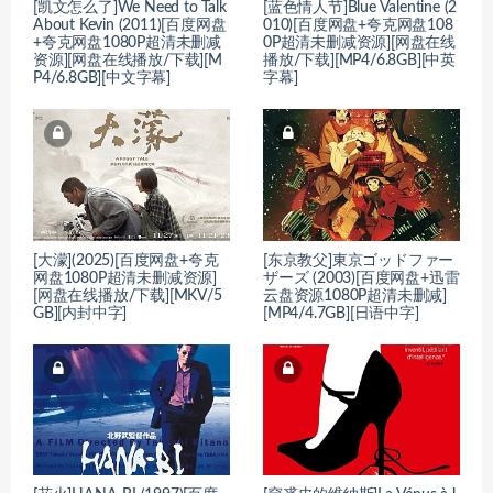
[凯文怎么了]We Need to Talk
[蓝色情人节]Blue Valentine (2
About Kevin (2011)[百度网盘
010)[百度网盘+夸克网盘108
+夸克网盘1080P超清未删减
0P超清未删减资源][网盘在线
资源][网盘在线播放/下载][M
播放/下载][MP4/6.8GB][中英
P4/6.8GB][中文字幕]
字幕]
[大濛](2025)[百度网盘+夸克
[东京教父]東京ゴッドファー
网盘1080P超清未删减资源]
ザーズ (2003)[百度网盘+迅雷
[网盘在线播放/下载][MKV/5
云盘资源1080P超清未删减]
GB][内封中字]
[MP4/4.7GB][日语中字]