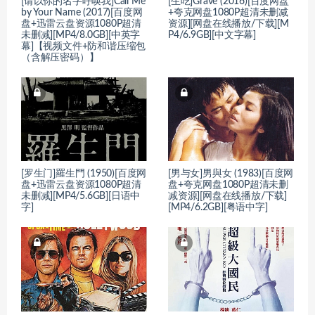
[请以你的名字呼唤我]Call Me
[生吃]Grave (2016)[百度网盘
by Your Name (2017)[百度网
+夸克网盘1080P超清未删减
盘+迅雷云盘资源1080P超清
资源][网盘在线播放/下载][M
未删减][MP4/8.0GB][中英字
P4/6.9GB][中文字幕]
幕]【视频文件+防和谐压缩包
（含解压密码）】
[罗生门]羅生門 (1950)[百度网
[男与女]男與女 (1983)[百度网
盘+迅雷云盘资源1080P超清
盘+夸克网盘1080P超清未删
未删减][MP4/5.6GB][日语中
减资源][网盘在线播放/下载]
字]
[MP4/6.2GB][粤语中字]