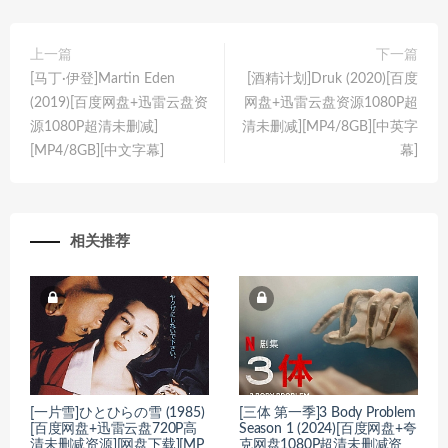
上一篇
下一篇
[马丁·伊登]Martin Eden
[酒精计划]Druk (2020)[百度
(2019)[百度网盘+迅雷云盘资
网盘+迅雷云盘资源1080P超
源1080P超清未删减]
清未删减][MP4/8GB][中英字
[MP4/8GB][中文字幕]
幕]
相关推荐
[一片雪]ひとひらの雪 (1985)
[三体 第一季]3 Body Problem
[百度网盘+迅雷云盘720P高
Season 1 (2024)[百度网盘+夸
清未删减资源][网盘下载][MP
克网盘1080P超清未删减资