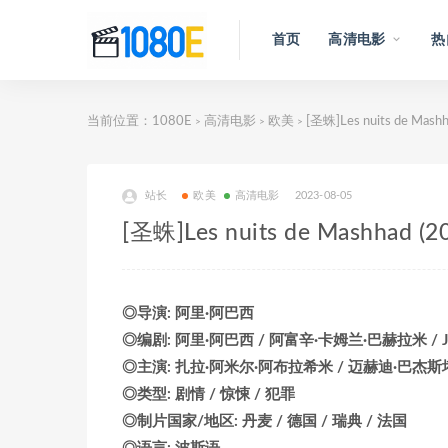
首页
高清电影
热
当前位置：
1080E
高清电影
欧美
[圣蛛]Les nuits de 
>
>
>
站长
欧美
高清电影
2023-08-05
[圣蛛]Les nuits de Mash
◎导演: 阿里·阿巴西
◎编剧: 阿里·阿巴西 / 阿富辛·卡姆兰·巴赫拉米 / Jon
◎主演: 扎拉·阿米尔·阿布拉希米 / 迈赫迪·巴杰斯塔
◎类型: 剧情 / 惊悚 / 犯罪
◎制片国家/地区: 丹麦 / 德国 / 瑞典 / 法国