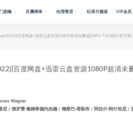
门剧集
豆瓣榜单
伦理青涩
纪录片频道
VIP会员
Mashhad (2022)[百度网盘+迅雷云盘资源1080P超清未删减][MP4/7.6GB][中英字幕]
had (2022)[百度网盘+迅雷云盘资源1080P超清未
as Wagner
尼 / 佛罗赞·詹姆希德内杰德 / 梅斯巴·塔勒布 / 阿拉什·阿什坦尼 /