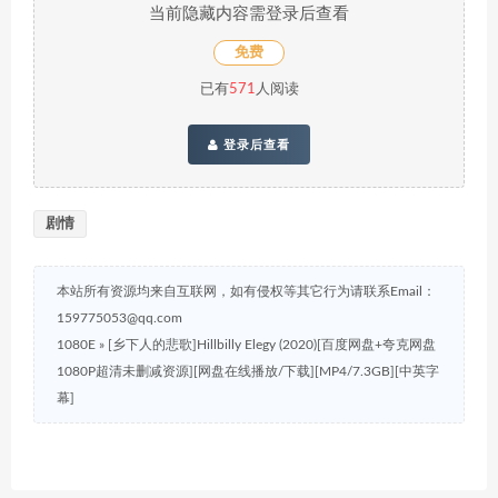
当前隐藏内容需登录后查看
免费
已有
571
人阅读
登录后查看
剧情
本站所有资源均来自互联网，如有侵权等其它行为请联系Email：
159775053@qq.com
1080E
»
[乡下人的悲歌]Hillbilly Elegy (2020)[百度网盘+夸克网盘
1080P超清未删减资源][网盘在线播放/下载][MP4/7.3GB][中英字
幕]