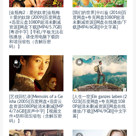
[金瓶梅2：爱的奴隶]金瓶梅
[我们的世界]우리들 (2016)[百
Ⅱ愛的奴隸 (2009)[百度网盘
度网盘+夸克网盘1080P超清
+迅雷云盘1080P超清未删减
未删减资源][网盘在线播放/下
资源][网盘下载][MP4/5.7GB]
载][MP4/6GB][中文字幕]
[粤语中字]【手机/平板无法在
线播放，请使用电脑下载防
和谐压缩包（含解压密
码）】
[艺伎回忆录]Memoirs of a Ge
[人生一世]Ein ganzes Leben (2
isha (2005)[百度网盘+迅雷云
023)[百度网盘+夸克网盘108
盘资源1080P超清未删减][MP
0P超清未删减资源][网盘在线
4/7.6GB][原声中字]【视频文
播放/下载][MP4/9GB][中文字
件+防和谐压缩包（含解压密
幕]
码）】