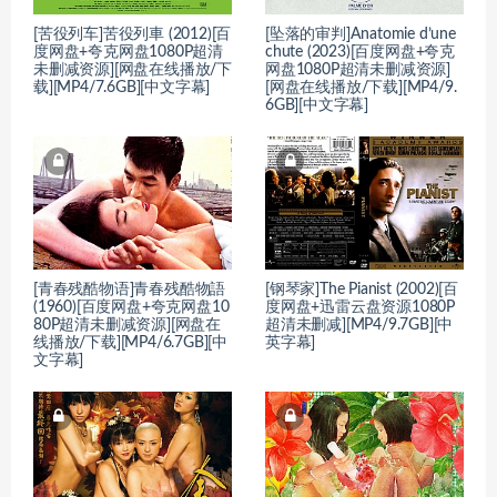
[苦役列车]苦役列車 (2012)[百
[坠落的审判]Anatomie d’une
度网盘+夸克网盘1080P超清
chute (2023)[百度网盘+夸克
未删减资源][网盘在线播放/下
网盘1080P超清未删减资源]
载][MP4/7.6GB][中文字幕]
[网盘在线播放/下载][MP4/9.
6GB][中文字幕]
[青春残酷物语]青春残酷物語
[钢琴家]The Pianist (2002)[百
(1960)[百度网盘+夸克网盘10
度网盘+迅雷云盘资源1080P
80P超清未删减资源][网盘在
超清未删减][MP4/9.7GB][中
线播放/下载][MP4/6.7GB][中
英字幕]
文字幕]