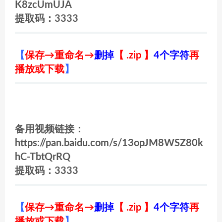
K8zcUmUJA
提取码：3333
【
保存→重命名→
删掉
【 .zip 】
4个字符
再
播放或下载
】
备用视频链接：
https://pan.baidu.com/s/13opJM8WSZ80k
hC-TbtQrRQ
提取码：3333
【
保存→重命名→
删掉
【 .zip 】
4个字符
再
播放或下载
】