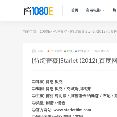
首页
高清电影
热
当前位置：
1080E
伦理青涩
[待绽蔷薇]Starlet (2012)
>
>
站长
伦理青涩
欧美
欧美青涩
2023-08-05
[待绽蔷薇]Starlet (2012)
◎导演: 肖恩·贝克
◎编剧: 肖恩·贝克 / 克里斯·贝格齐
◎主演: 德丽·海明威 / 贝塞德卡·约翰森 / 布尼 / 
◎类型: 剧情 / 情色
◎官方网站: www.starletfilm.com