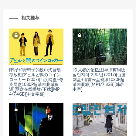
相关推荐
[鸭子和野鸭子的投币式自动
[杀人者的记忆法]导演剪辑版
存放柜]アヒルと鴨のコイン
살인자의 기억법 (2017)[百度
ロッカー (2007)[百度网盘+夸
网盘+迅雷云盘资源1080P超
克网盘1080P超清未删减资
清未删减][MP4/7.8GB][韩语
源][网盘在线播放/下载][MP
中字]
4/7.4GB][中文字幕]