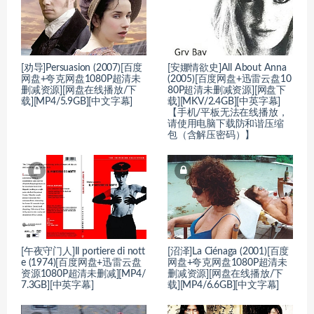
[劝导]Persuasion (2007)[百度
[安娜情欲史]All About Anna
网盘+夸克网盘1080P超清未
(2005)[百度网盘+迅雷云盘10
删减资源][网盘在线播放/下
80P超清未删减资源][网盘下
载][MP4/5.9GB][中文字幕]
载][MKV/2.4GB][中英字幕]
【手机/平板无法在线播放，
请使用电脑下载防和谐压缩
包（含解压密码）】
[午夜守门人]Il portiere di nott
[沼泽]La Ciénaga (2001)[百度
e (1974)[百度网盘+迅雷云盘
网盘+夸克网盘1080P超清未
资源1080P超清未删减][MP4/
删减资源][网盘在线播放/下
7.3GB][中英字幕]
载][MP4/6.6GB][中文字幕]