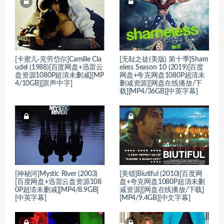
[卡蜜儿·克劳岱尔]Camille Cla
[无耻之徒(美版) 第十季]Sham
udel (1988)[百度网盘+迅雷云
eless Season 10 (2019)[百度
盘资源1080P超清未删减][MP
网盘+夸克网盘1080P超清未
4/10GB][原声中字]
删减资源][网盘在线播放/下
载][MP4/36GB][中英字幕]
[神秘河]Mystic River (2003)
[美错]Biutiful (2010)[百度网
[百度网盘+迅雷云盘资源108
盘+夸克网盘1080P超清未删
0P超清未删减][MP4/8.9GB]
减资源][网盘在线播放/下载]
[中英字幕]
[MP4/9.4GB][中文字幕]