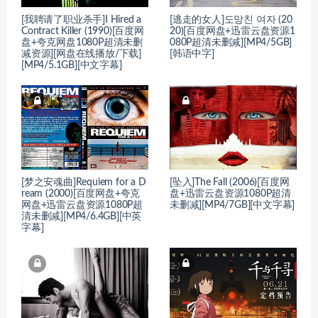
[我聘请了职业杀手]I Hired a
[逃走的女人]도망친 여자 (20
Contract Killer (1990)[百度网
20)[百度网盘+迅雷云盘资源1
盘+夸克网盘1080P超清未删
080P超清未删减][MP4/5GB]
减资源][网盘在线播放/下载]
[韩语中字]
[MP4/5.1GB][中文字幕]
[梦之安魂曲]Requiem for a D
[坠入]The Fall (2006)[百度网
ream (2000)[百度网盘+夸克
盘+迅雷云盘资源1080P超清
网盘+迅雷云盘资源1080P超
未删减][MP4/7GB][中文字幕]
清未删减][MP4/6.4GB][中英
字幕]