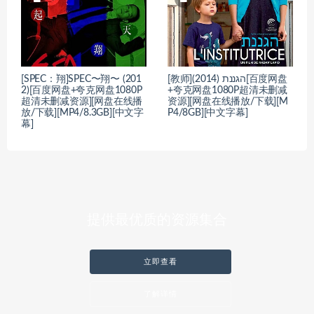
[SPEC：翔]SPEC〜翔〜 (201
[教师]הגננת (2014)[百度网盘
2)[百度网盘+夸克网盘1080P
+夸克网盘1080P超清未删减
超清未删减资源][网盘在线播
资源][网盘在线播放/下载][M
放/下载][MP4/8.3GB][中文字
P4/8GB][中文字幕]
幕]
提供最优质的资源集合
立即查看
了解详情