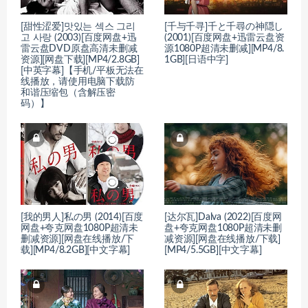
[甜性涩爱]맛있는 섹스 그리
[千与千寻]千と千尋の神隠し
고 사랑 (2003)[百度网盘+迅
(2001)[百度网盘+迅雷云盘资
雷云盘DVD原盘高清未删减
源1080P超清未删减][MP4/8.
资源][网盘下载][MP4/2.8GB]
1GB][日语中字]
[中英字幕]【手机/平板无法在
线播放，请使用电脑下载防
和谐压缩包（含解压密
码）】
[我的男人]私の男 (2014)[百度
[达尔瓦]Dalva (2022)[百度网
网盘+夸克网盘1080P超清未
盘+夸克网盘1080P超清未删
删减资源][网盘在线播放/下
减资源][网盘在线播放/下载]
载][MP4/8.2GB][中文字幕]
[MP4/5.5GB][中文字幕]