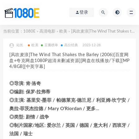
登录
当前位置：
1080E
高清电影
欧美
[风吹麦浪]The Wind That Shakes the Barley (2006)[百度网盘+夸克网盘1080P超清未删减资源][网盘在线播放/下载][MP4/8GB][中英字幕]
>
>
>
站长
欧美
豆瓣榜单
高分经典
2023-12-28
[风吹麦浪]The Wind That Shakes the Barley (2006)[百度网
盘+夸克网盘1080P超清未删减资源][网盘在线播放/下载][MP
4/8GB][中英字幕]
◎导演: 肯·洛奇
◎编剧: 保罗·拉弗蒂
◎主演: 基里安·墨菲 / 帕德莱克·德兰尼 / 利亚姆·坎宁安 /
奥拉·菲茨杰拉德 / Mary O’Riordan / 更多…
◎类型: 剧情 / 战争
◎制片国家/地区: 爱尔兰 / 英国 / 德国 / 意大利 / 西班牙 /
法国 / 瑞士