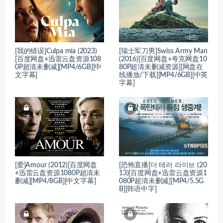
[我的错误]Culpa mía (2023)
[瑞士军刀男]Swiss Army Man
[百度网盘+迅雷云盘资源108
(2016)[百度网盘+夸克网盘10
0P超清未删减][MP4/6GB][中
80P超清未删减资源][网盘在
文字幕]
线播放/下载][MP4/6GB][中英
字幕]
[爱]Amour (2012)[百度网盘
[恐怖直播]더 테러 라이브 (20
+迅雷云盘资源1080P超清未
13)[百度网盘+迅雷云盘资源1
删减][MP4/8GB][中文字幕]
080P超清未删减][MP4/5.5G
B][韩语中字]