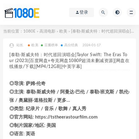
登录
当前位置：
1080E
高清电影
欧美
[泰勒·斯威夫特：时代巡回演唱会]Taylor Swift: The Eras Tour (2023)[百度网盘+夸克网盘1080P超清未删减资源][网盘在线播放/下载][MP4/12GB][中英字幕]
>
>
>
站长
欧美
豆瓣榜单
高分经典
2024-01-17
[泰勒·斯威夫特：时代巡回演唱会]Taylor Swift: The Eras To
ur (2023)[百度网盘+夸克网盘1080P超清未删减资源][网盘在
线播放/下载][MP4/12GB][中英字幕]
◎导演: 萨姆·伦奇
◎主演: 泰勒·斯威夫特 / 阿曼达·巴伦 / 泰勒·班克斯 / 凯伦·
张 / 奥黛丽·道格拉斯 / 更多…
◎类型: 纪录片 / 音乐 / 歌舞 / 真人秀
◎官方网站: https://tstheerastourfilm.com
◎制片国家/地区: 美国
◎语言: 英语