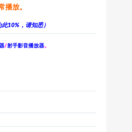
常播放。
此10%，请知悉）
器
/
射手影音播放器
。