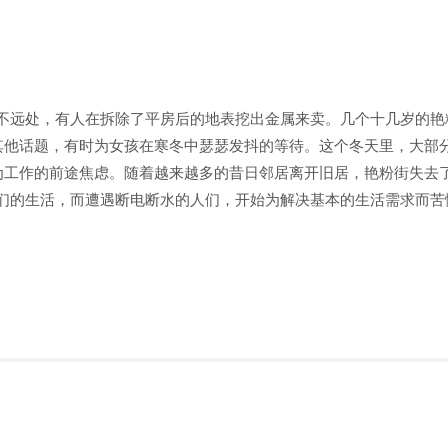
场不远处，有人在拆除了平房后的地表挖出金属来卖。几个十几岁的
其他话题，有时为女孩在寒冬中瑟瑟发抖的等待。这个冬天里，大部
为工作的前途焦虑。随着越来越多的昔日邻居离开旧居，艳粉街失去
他们的生活，而遭遇断电断水的人们，开始为解决基本的生活需求而苦