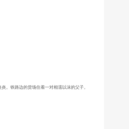
炎炎。铁路边的货场住着一对相濡以沫的父子。