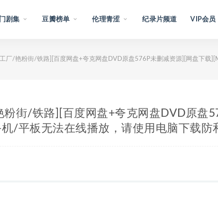
门剧集
豆瓣榜单
伦理青涩
纪录片频道
VIP会员
厂/艳粉街/铁路][百度网盘+夸克网盘DVD原盘576P未删减资源][网盘下载][MKV/VOB/24.5G
厂/艳粉街/铁路][百度网盘+夸克网盘DVD原盘5
中字]【手机/平板无法在线播放，请使用电脑下