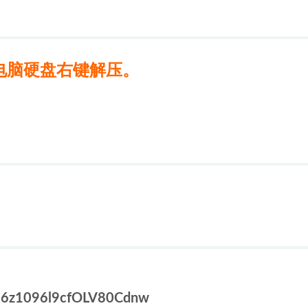
电脑硬盘右键解压。
】
E6z1096l9cfOLV80Cdnw