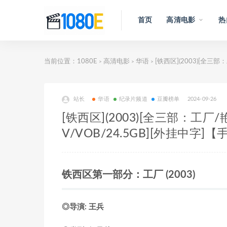
首页
高清电影
热
当前位置：
1080E
高清电影
华语
[铁西区](2003)[全三部：工
>
>
>
站长
华语
纪录片频道
豆瓣榜单
2024-09-26
[铁西区](2003)[全三部：工
V/VOB/24.5GB][外挂
铁西区第一部分：工厂 (2003)
◎导演: 王兵