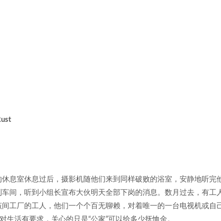
Rust
的休息室休息过后，摄影机随他们来到同样破败的浴室，安静地听完
到车间，听到小组长宣布大伙明天全部下岗的消息。数月过去，有工
该间工厂的工人，他们一个个百无聊赖，对着唯一的一台电视机或自
对生活有要求，关心的只是“公家”可以给多少抚恤金。